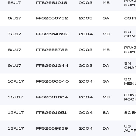
PRAZ
5/U17
FFS2681218
2003
MB
SOM
6/U17
FFS2656732
2003
SA
CS M
SC
7/U17
FFS2664692
2004
MB
CON
PRAZ
8/U17
FFS2655786
2003
MB
SOM
SN
9/U17
FFS2661244
2003
DA
CHA
SC
10/U17
FFS2666640
2004
SA
MEN
SCN
11/U17
FFS2681664
2004
MB
ROC
12/U17
FFS2661951
2004
SA
SC B
US
13/U17
FFS2659939
2004
DA
AUT