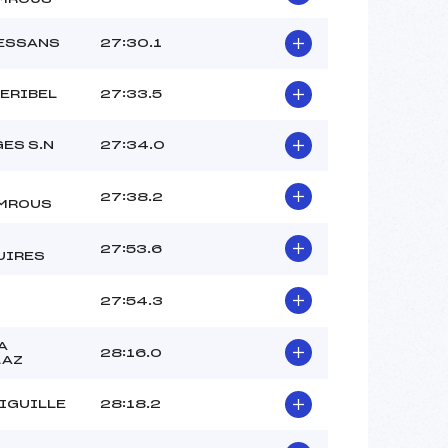
BESSANS
27:30.1
ERIBEL
27:33.5
ES S.N
27:34.0
27:38.2
MROUS
27:53.6
UIRES
27:54.3
A
28:16.0
LAZ
IGUILLE
28:18.2