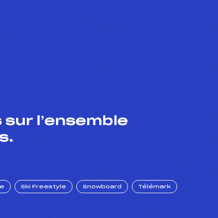
 sur l’ensemble
s.
ue
Ski Freestyle
Snowboard
Télémark