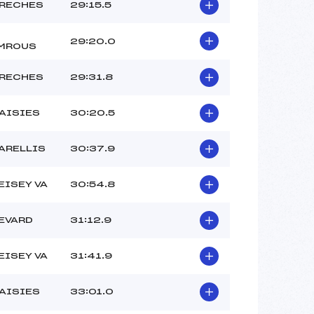
ARECHES
29:15.5
29:20.0
MROUS
ARECHES
29:31.8
AISIES
30:20.5
ARELLIS
30:37.9
EISEY VA
30:54.8
EVARD
31:12.9
EISEY VA
31:41.9
AISIES
33:01.0