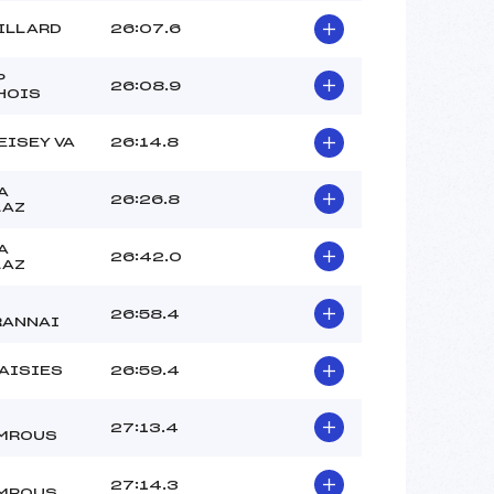
ILLARD
26:07.6
P
26:08.9
HOIS
EISEY VA
26:14.8
A
26:26.8
LAZ
A
26:42.0
LAZ
26:58.4
RANNAI
AISIES
26:59.4
27:13.4
MROUS
27:14.3
MROUS