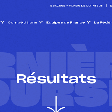
ESKISSE – FONDS DE DOTATION
E
Compétitions
Equipes de France
La Fédé
RNIÈ
Résultats
OURS