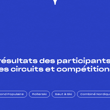
résultats des participants
es circuits et compétition
Fond Populaire
Rollerski
Saut à Ski
Combiné Nordiq