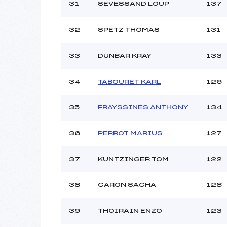
31
SEVESSAND LOUP
137
32
SPETZ THOMAS
131
33
DUNBAR KRAY
133
34
TABOURET KARL
126
35
FRAYSSINES ANTHONY
134
36
PERROT MARIUS
127
37
KUNTZINGER TOM
122
38
CARON SACHA
128
39
THOIRAIN ENZO
123