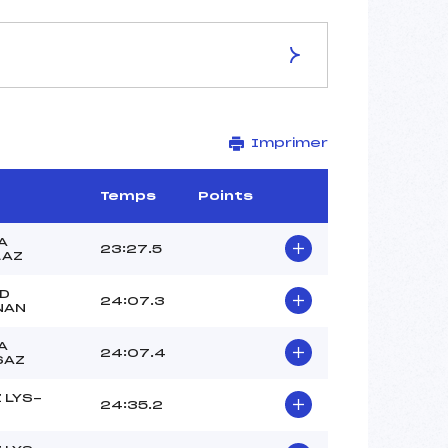
ES DE LA PISTE
Imprimer
BESSANS
7.5 km
–
Temps
Points
–
–
A
23:27.5
LAZ
–
2012-36-1-FIS
GD
24:07.3
NAN
A
24:07.4
SAZ
 LYS-
24:35.2