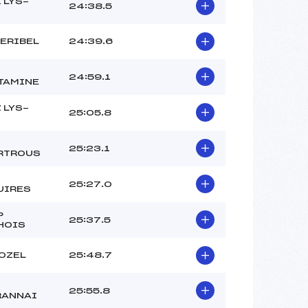
 LYS-
24:38.5
ERIBEL
24:39.6
24:59.1
TAMINE
 LYS-
25:05.8
25:23.1
RTROUS
25:27.0
UIRES
P
25:37.5
HOIS
OZEL
25:48.7
25:55.8
RANNAI