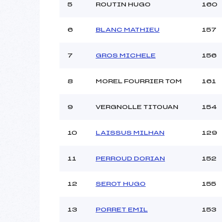
5
ROUTIN HUGO
160
6
BLANC MATHIEU
157
7
GROS MICHELE
156
8
MOREL FOURRIER TOM
161
9
VERGNOLLE TITOUAN
154
10
LAISSUS MILHAN
129
11
PERROUD DORIAN
152
12
SEROT HUGO
155
13
PORRET EMIL
153