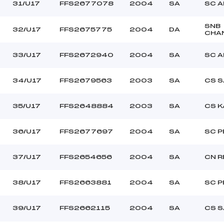
31/U17
FFS2677078
2004
SA
SC 
SNB
32/U17
FFS2675775
2004
DA
CHA
33/U17
FFS2672940
2004
SA
SC 
34/U17
FFS2679563
2003
SA
CS S
35/U17
FFS2648884
2003
SA
CS K
36/U17
FFS2677697
2004
SA
SC P
37/U17
FFS2654656
2004
SA
CN R
38/U17
FFS2663881
2004
SA
SC P
39/U17
FFS2662115
2004
SA
CS S