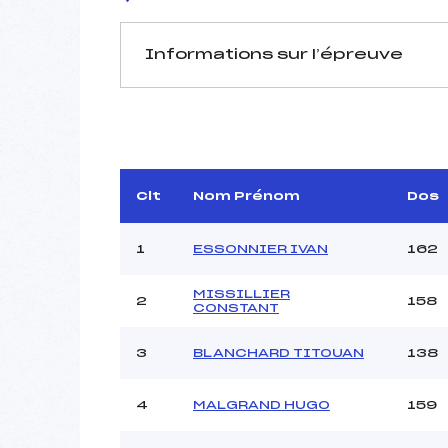
Informations sur l’épreuve
JURY DE COMPÉTITION
Délégué Technique :
GAR
D.T Adjoint :
Dir. Epreuve :
Clt
Nom Prénom
Dos
1
ESSONNIER IVAN
162
MISSILLIER
2
158
CONSTANT
Pénalité appliquée :
3
BLANCHARD TITOUAN
138
Coefficient :
Catégorie :
4
MALGRAND HUGO
159
Style :