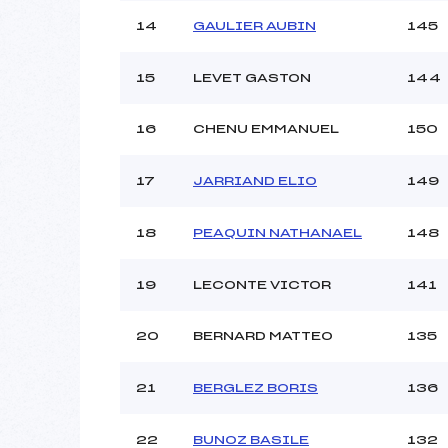
14
GAULIER AUBIN
145
15
LEVET GASTON
144
16
CHENU EMMANUEL
150
17
JARRIAND ELIO
149
18
PEAQUIN NATHANAEL
148
19
LECONTE VICTOR
141
20
BERNARD MATTEO
135
21
BERGLEZ BORIS
136
22
BUNOZ BASILE
132