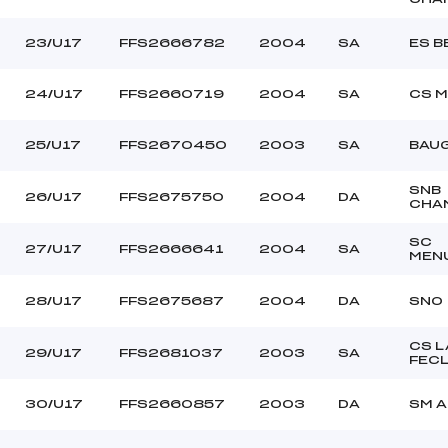
23/U17
FFS2666782
2004
SA
ES 
24/U17
FFS2660719
2004
SA
CS M
25/U17
FFS2670450
2003
SA
BAUG
SNB
26/U17
FFS2675750
2004
DA
CHA
SC
27/U17
FFS2666641
2004
SA
MEN
28/U17
FFS2675687
2004
DA
SNO
CS L
29/U17
FFS2681037
2003
SA
FEC
30/U17
FFS2660857
2003
DA
SM A