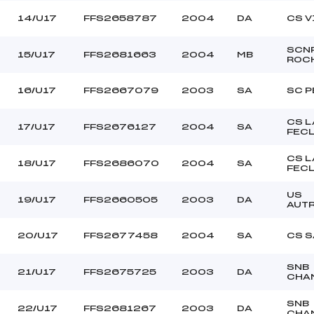
14/U17
FFS2658787
2004
DA
CS V
SCN
15/U17
FFS2681663
2004
MB
ROC
16/U17
FFS2667079
2003
SA
SC P
CS L
17/U17
FFS2676127
2004
SA
FEC
CS L
18/U17
FFS2686070
2004
SA
FEC
US
19/U17
FFS2660505
2003
DA
AUT
20/U17
FFS2677458
2004
SA
CS S
SNB
21/U17
FFS2675725
2003
DA
CHA
SNB
22/U17
FFS2681267
2003
DA
CHA