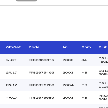
CARACTÉRISTIQU
NIER SEBASTIEN (SA)
Piste :
BOGNIER BENOIT (SA)
Distance :
–
Point Haut :
Clt/Cat
Code
An
Com
Club
Point Bas :
Montée Tot. :
CS L
1/U17
FFS2663675
2003
SA
FEC
Montée Max. :
Homologation :
SC 
2/U17
FFS2675463
2003
MB
BOR
CS L
–
3/U17
FFS2670259
2004
MB
CLU
–
U17
PRAZ
4/U17
FFS2675689
2003
MB
SOM
C