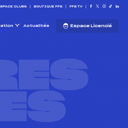
SPACE CLUBS
BOUTIQUE FFS
FFS TV
ration
Actualités
Espace Licencié
RES
ES