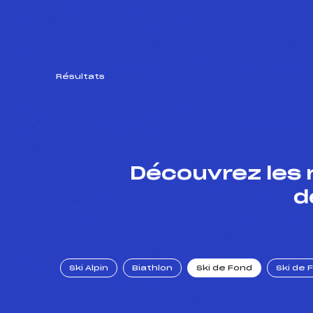
Résultats
Découvrez les 
d
Ski Alpin
Biathlon
Ski de Fond
Ski de 