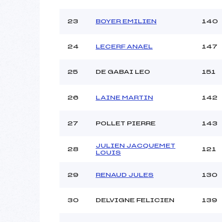
23
BOYER EMILIEN
140
24
LECERF ANAEL
147
25
DE GABAI LEO
151
26
LAINE MARTIN
142
27
POLLET PIERRE
143
JULIEN JACQUEMET
28
121
LOUIS
29
RENAUD JULES
130
30
DELVIGNE FELICIEN
139