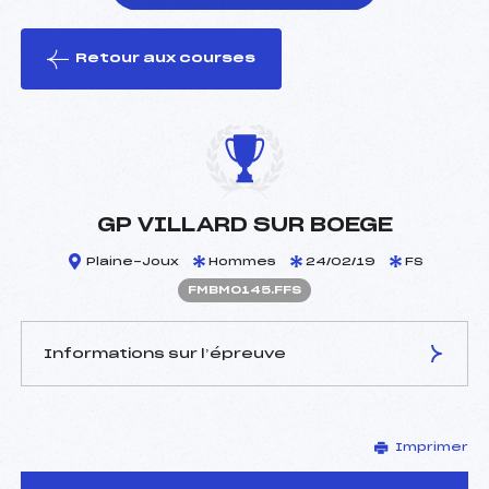
Retour aux courses
foi(s) le ski
GP VILLARD SUR BOEGE
Plaine-Joux
Hommes
24/02/19
FS
FMBM0145.FFS
Informations sur l’épreuve
JURY DE COMPÉTITION
Imprimer
Délégué Technique :
BOSCHAT AMAURY (MB)
D.T Adjoint :
–