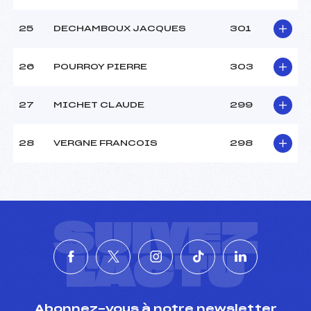
25
DECHAMBOUX JACQUES
301
26
POURROY PIERRE
303
27
MICHET CLAUDE
299
28
VERGNE FRANCOIS
298
SUIVEZ
L'ACTU
Abonnez-vous à notre newsletter