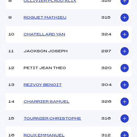
8
OLLIVIER PLAUD ALIX
325
9
ROGUET MATHIEU
315
10
CHATELLARD YAN
324
11
JACKSON JOSEPH
297
12
PETIT JEAN THEO
320
13
REZVOY BENOIT
304
14
CHARRIER SAMUEL
326
15
TOURNIER CHRISTOPHE
316
16
ROUX EMMANUEL
312