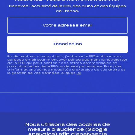
Recevez l’actualité de la FFS, des clubs et des Équipes
de France.
Inscription
En cliquant sur « inscription », j’autorise la FFS à utiliser mon
adresse email pour m’envoyer périodiquement la newsletter
de la FFS, qui peut contenir des offres commerciales et
promotionnelles de la FFS ou de ses partenaires. Pour plus
d’informations sur les modalités d’exercice de vos droits et
la gestion de vos données, cliquez
ici
CONTACT
Nous utilisons des cookies de
ESPACE PRESSE
mesure d’audience (Google
Analytics) afin d’analyser la