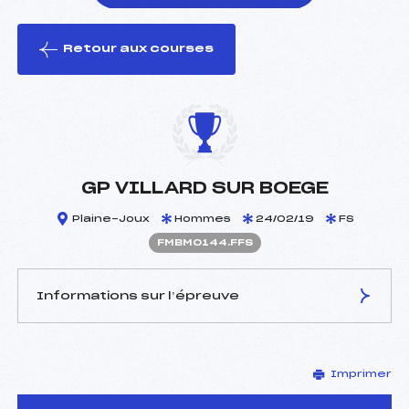
Retour aux courses
foi(s) le ski
GP VILLARD SUR BOEGE
Plaine-Joux
Hommes
24/02/19
FS
FMBM0144.FFS
Informations sur l’épreuve
JURY DE COMPÉTITION
Imprimer
Délégué Technique :
BOSCHAT AMAURY (MB)
D.T Adjoint :
–