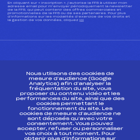
En cliquant sur « inscription », j’autorise la FFS à utiliser mon
adresse email pour m’envoyer périodiquement la newsletter
de la FFS, qui peut contenir des offres commerciales et
promotionnelles de la FFS ou de ses partenaires. Pour plus
d’informations sur les modalités d’exercice de vos droits et
la gestion de vos données, cliquez
ici
CONTACT
Nous utilisons des cookies de
ESPACE PRESSE
mesure d’audience (Google
Analytics) afin d’analyser la
fréquentation du site, vous
Ressources
proposer du contenu vidéo et les
performances du site, ainsi que des
Pass’Neige
cookies permettant le
Projet sportif fédéral
fonctionnement du site. Les
cookies de mesure d’audience ne
Projet de performance fédéral
sont déposés qu’avec votre
Antidopage
consentement. Vous pouvez
Pôle Développement, Formation, Suivi
accepter, refuser ou personnaliser
Scientifique
vos choix à tout moment. Pour
Listes ministérielles
obtenir plus d'informations sur