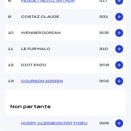
8
PEGUET REVUZ ARTHUR
317
9
COSTAZ CLAUDE
331
10
WENGER DORIAN
305
11
LE FUR MALO
310
12
DIOT ENZO
309
13
COURSON ADRIEN
302
Non partants
HUDRY CLERGEON MATTHIEU
329