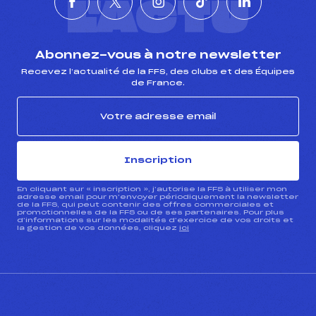
L'ACTU
Abonnez-vous à notre newsletter
Recevez l’actualité de la FFS, des clubs et des Équipes
de France.
Inscription
En cliquant sur « inscription », j’autorise la FFS à utiliser mon
adresse email pour m’envoyer périodiquement la newsletter
de la FFS, qui peut contenir des offres commerciales et
promotionnelles de la FFS ou de ses partenaires. Pour plus
d’informations sur les modalités d’exercice de vos droits et
la gestion de vos données, cliquez
ici