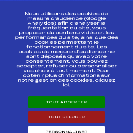
CONTACT
Nous utilisons des cookies de
ESPACE PRESSE
mesure d’audience (Google
Analytics) afin d’analyser la
fréquentation du site, vous
Ressources
proposer du contenu vidéo et les
performances du site, ainsi que des
Pass’Neige
cookies permettant le
Projet sportif fédéral
fonctionnement du site. Les
cookies de mesure d’audience ne
Projet de performance fédéral
sont déposés qu’avec votre
Antidopage
consentement. Vous pouvez
Pôle Développement, Formation, Suivi
accepter, refuser ou personnaliser
Scientifique
vos choix à tout moment. Pour
Listes ministérielles
obtenir plus d'informations sur
notre gestion des cookies, cliquez
Pôle vie de l’athlète
ici
.
Enseignement professionnel
Informatique et chronométrage
Circuits
TOUT ACCEPTER
Carrières
Développement des habiletés mentales
TOUT REFUSER
PERSONNALISER