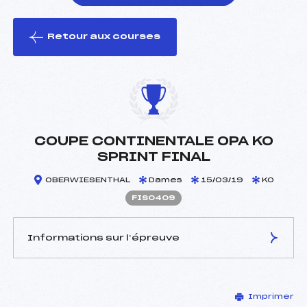
Retour aux courses
foi(s) le ski
COUPE CONTINENTALE OPA KO
SPRINT FINAL
OBERWIESENTHAL
Dames
15/03/19
KO
FIS0409
Informations sur l’épreuve
JURY DE COMPÉTITION
Imprimer
Délégué Technique :
–