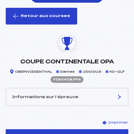
Retour aux courses
foi(s) le ski
COUPE CONTINENTALE OPA
OBERWIESENTHAL
Dames
15/03/19
KO-QLF
FIS0408.FFS
Informations sur l’épreuve
JURY DE COMPÉTITION
Imprimer
Délégué Technique :
–
D.T Adjoint :
–