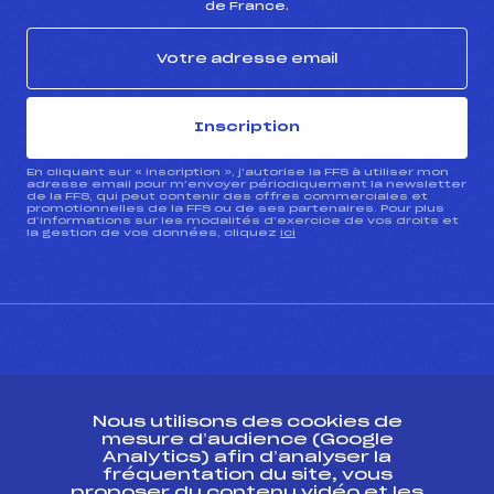
de France.
Inscription
En cliquant sur « inscription », j’autorise la FFS à utiliser mon
adresse email pour m’envoyer périodiquement la newsletter
de la FFS, qui peut contenir des offres commerciales et
promotionnelles de la FFS ou de ses partenaires. Pour plus
d’informations sur les modalités d’exercice de vos droits et
la gestion de vos données, cliquez
ici
CONTACT
Nous utilisons des cookies de
ESPACE PRESSE
mesure d’audience (Google
Analytics) afin d’analyser la
fréquentation du site, vous
Ressources
proposer du contenu vidéo et les