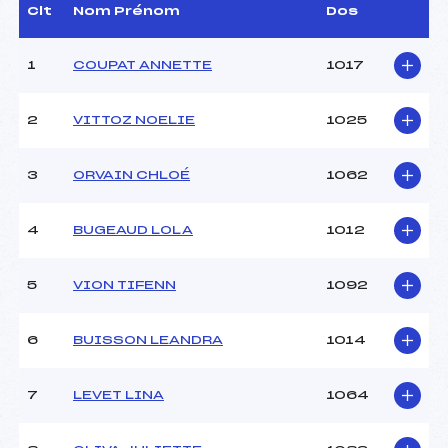
D.T Adjoint :
–
Clt
Nom Prénom
Dos
Dir. Epreuve :
REZVOY ANDRE (MB)
1
COUPAT ANNETTE
1017
CARACTÉRISTIQUES DE LA PISTE
2
VITTOZ NOELIE
1025
Piste :
GLIERES
Distance :
4 km
Point Haut :
–
3
ORVAIN CHLOÉ
1062
Point Bas :
–
Montée Tot. :
–
4
BUGEAUD LOLA
1012
Montée Max. :
–
Homologation :
–
5
VION TIFENN
1092
Pénalité appliquée :
–
6
BUISSON LEANDRA
1014
Coefficient :
–
Catégorie :
U13
7
LEVET LINA
1064
Style :
L