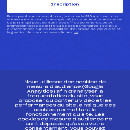
Inscription
En cliquant sur « inscription », j’autorise la FFS à utiliser mon
adresse email pour m’envoyer périodiquement la newsletter
de la FFS, qui peut contenir des offres commerciales et
promotionnelles de la FFS ou de ses partenaires. Pour plus
d’informations sur les modalités d’exercice de vos droits et
la gestion de vos données, cliquez
ici
CONTACT
Nous utilisons des cookies de
ESPACE PRESSE
mesure d’audience (Google
Analytics) afin d’analyser la
fréquentation du site, vous
Ressources
proposer du contenu vidéo et les
performances du site, ainsi que des
Pass’Neige
cookies permettant le
Projet sportif fédéral
fonctionnement du site. Les
cookies de mesure d’audience ne
Projet de performance fédéral
sont déposés qu’avec votre
Antidopage
consentement. Vous pouvez