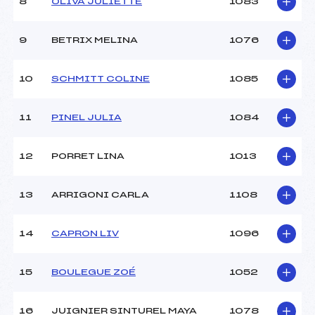
8
OLIVA JULIETTE
1083
9
BETRIX MELINA
1076
10
SCHMITT COLINE
1085
11
PINEL JULIA
1084
12
PORRET LINA
1013
13
ARRIGONI CARLA
1108
14
CAPRON LIV
1096
15
BOULEGUE ZOÉ
1052
16
JUIGNIER SINTUREL MAYA
1078