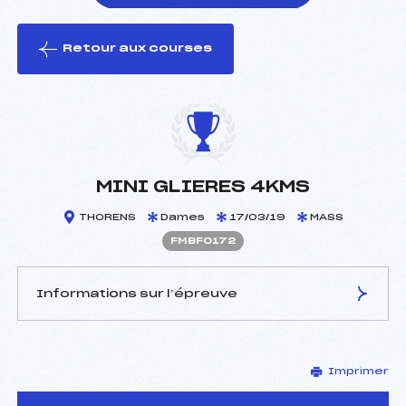
Retour aux courses
foi(s) le ski
MINI GLIERES 4KMS
THORENS
Dames
17/03/19
MASS
FMBF0172
Informations sur l’épreuve
JURY DE COMPÉTITION
Imprimer
Délégué Technique :
DOMENGE JEAN NOEL
(MB)