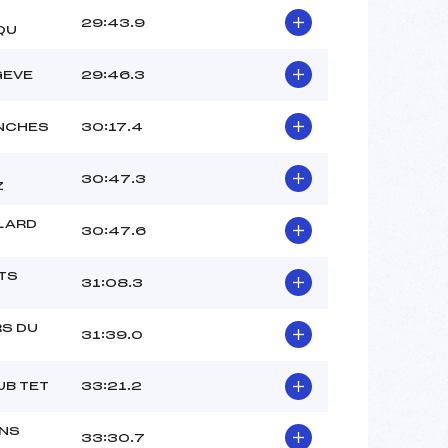
29:43.9
QU
GEVE
29:46.3
NCHES
30:17.4
30:47.3
Z
LARD
30:47.6
TS
31:08.3
S DU
31:39.0
UB TET
33:21.2
NS
33:30.7