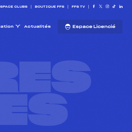
SPACE CLUBS
BOUTIQUE FFS
FFS TV
ration
Actualités
Espace Licencié
RES
ES