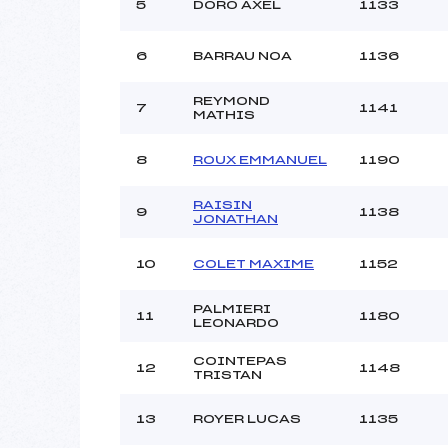
5
DORO AXEL
1133
6
BARRAU NOA
1136
REYMOND
7
1141
MATHIS
8
ROUX EMMANUEL
1190
RAISIN
9
1138
JONATHAN
10
COLET MAXIME
1152
PALMIERI
11
1180
LEONARDO
COINTEPAS
12
1148
TRISTAN
13
ROYER LUCAS
1135