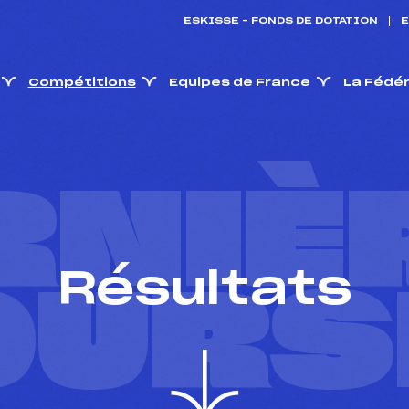
ESKISSE – FONDS DE DOTATION
E
Compétitions
Equipes de France
La Fédé
RNIÈ
Résultats
OURS