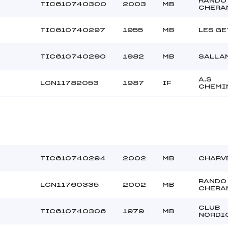
RANDO
TIC610740300
2003
MB
CHERA
TIC610740297
1955
MB
LES GE
TIC610740290
1982
MB
SALLA
A.S
LCN11782053
1987
IF
CHEMI
TIC610740294
2002
MB
CHARV
RANDO
LCN11760335
2002
MB
CHERA
CLUB
TIC610740306
1979
MB
NORDI