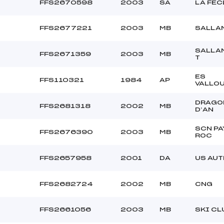
FFS2670598
2003
SA
LA FEC
FFS2677221
2003
MB
SALLA
SALLA
FFS2671359
2003
MB
T
ES
FFS110321
1984
AP
VALLO
DRAGO
FFS2681318
2002
MB
D’AN
SCN PA
FFS2676390
2003
MB
ROC
FFS2657958
2001
DA
US AU
FFS2682724
2002
MB
CNG
FFS2661056
2003
MB
SKI CL