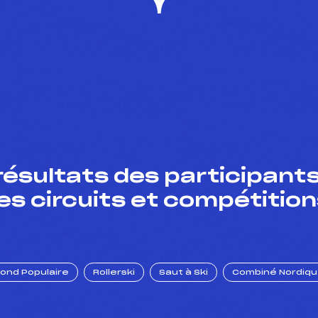
résultats des participants
es circuits et compétition
Fond Populaire
Rollerski
Saut à Ski
Combiné Nordiq