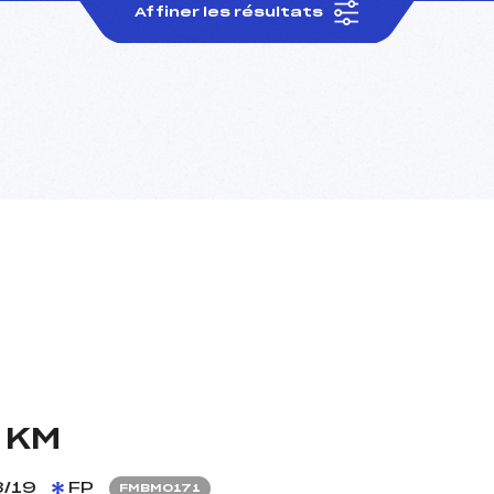
Affiner les résultats
0 KM
/19
FP
FMBM0171