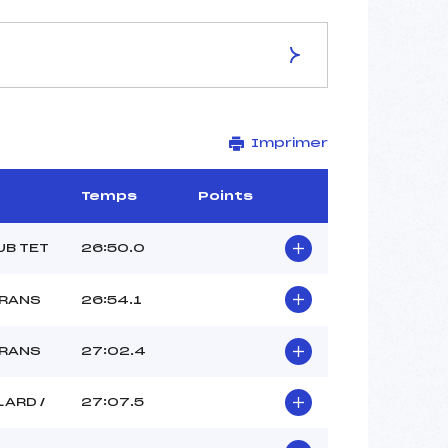
ES DE LA PISTE
Imprimer
GLIERES
10 km
–
Temps
Points
–
–
UB TET
26:50.0
–
–
TRANS
26:54.1
TRANS
27:02.4
LARD /
27:07.5