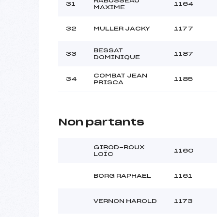
RABUSSEAU
31
1164
MAXIME
32
MULLER JACKY
1177
BESSAT
33
1187
DOMINIQUE
COMBAT JEAN
34
1185
PRISCA
Non partants
GIROD-ROUX
1160
LOÏC
BORG RAPHAEL
1161
VERNON HAROLD
1173