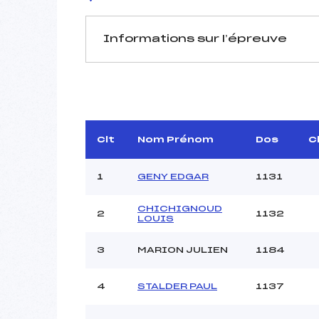
Informations sur l’épreuve
JURY DE COMPÉTITION
Délégué Technique :
DOME
D.T Adjoint :
Dir. Epreuve :
Clt
Nom Prénom
Dos
C
1
GENY EDGAR
1131
CHICHIGNOUD
2
1132
LOUIS
Pénalité appliquée :
3
MARION JULIEN
1184
Coefficient :
Catégorie :
4
STALDER PAUL
1137
Style :