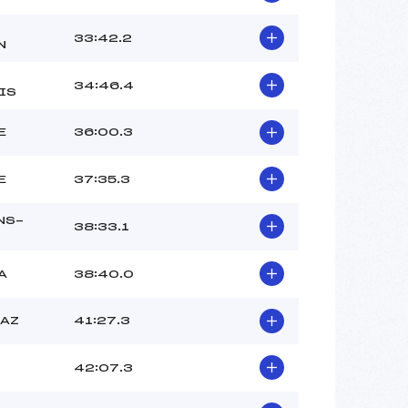
33:42.2
N
34:46.4
IS
E
36:00.3
E
37:35.3
NS-
38:33.1
A
38:40.0
RAZ
41:27.3
42:07.3