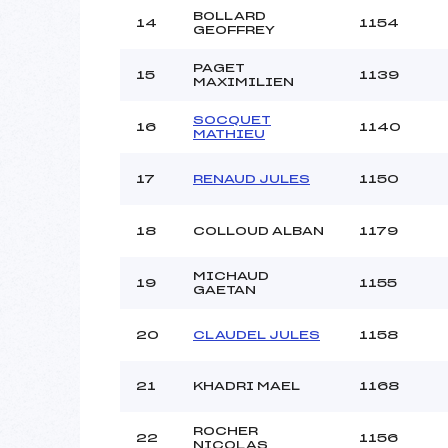
BOLLARD
14
1154
GEOFFREY
PAGET
15
1139
MAXIMILIEN
SOCQUET
16
1140
MATHIEU
17
RENAUD JULES
1150
18
COLLOUD ALBAN
1179
MICHAUD
19
1155
GAETAN
20
CLAUDEL JULES
1158
21
KHADRI MAEL
1168
ROCHER
22
1156
NICOLAS