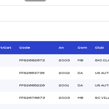
CARACTÉRISTIQU
NGE JEAN NOEL (MB)
Piste :
–
Distance :
REZVOY ANDRE (MB)
Point Haut :
lt/Cat
Code
An
Com
Club
Point Bas :
Montée Tot. :
FFS2682672
2003
MB
SKI CL
Montée Max. :
Homologation :
FFS2653735
2002
DA
US AU
–
FFS2665226
2001
DA
US AU
–
U17->M12
FFS2676673
2003
MB
SC VIL
L