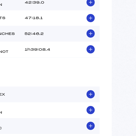
42:39.0
N
TS
47:18.1
NCHES
52:46.2
1h39:08.4
NOT
EX
N
C