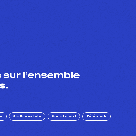
 sur l’ensemble
s.
ue
Ski Freestyle
Snowboard
Télémark