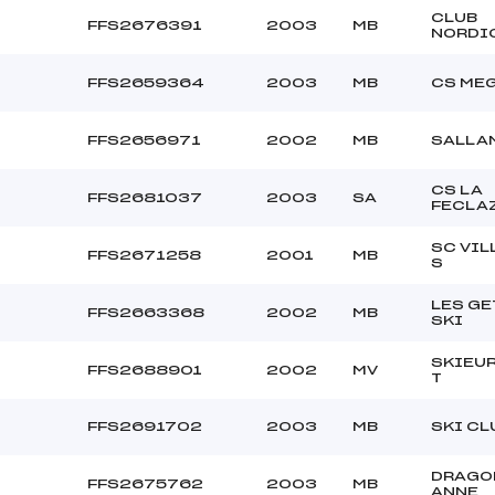
CLUB
FFS2676391
2003
MB
NORDI
FFS2659364
2003
MB
CS ME
FFS2656971
2002
MB
SALLA
CS LA
FFS2681037
2003
SA
FECLA
SC VIL
FFS2671258
2001
MB
S
LES GE
FFS2663368
2002
MB
SKI
SKIEUR
FFS2688901
2002
MV
T
FFS2691702
2003
MB
SKI CL
DRAGO
FFS2675762
2003
MB
ANNE