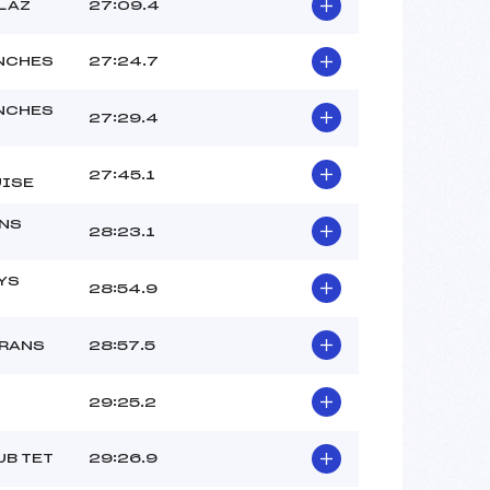
LAZ
27:09.4
NCHES
27:24.7
NCHES
27:29.4
27:45.1
UISE
NS
28:23.1
YS
28:54.9
TRANS
28:57.5
29:25.2
UB TET
29:26.9