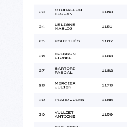
MICHALLON
23
1163
ELOUAN
LE LIGNE
24
1151
MAELIG
25
ROUX THÉO
1167
BUISSON
26
1183
LIONEL
SARTORI
27
1182
PASCAL
MERCIER
28
1178
JULIEN
29
PIARD JULES
1165
VULLIET
30
1159
ANTOINE