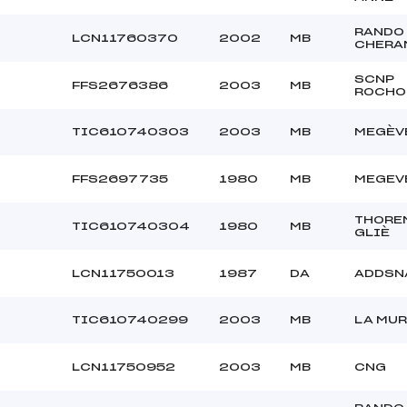
RANDO
LCN11760370
2002
MB
CHERA
SCNP
FFS2676386
2003
MB
ROCHO
TIC610740303
2003
MB
MEGÈV
FFS2697735
1980
MB
MEGEV
THORE
TIC610740304
1980
MB
GLIÈ
LCN11750013
1987
DA
ADDSN
TIC610740299
2003
MB
LA MU
LCN11750952
2003
MB
CNG