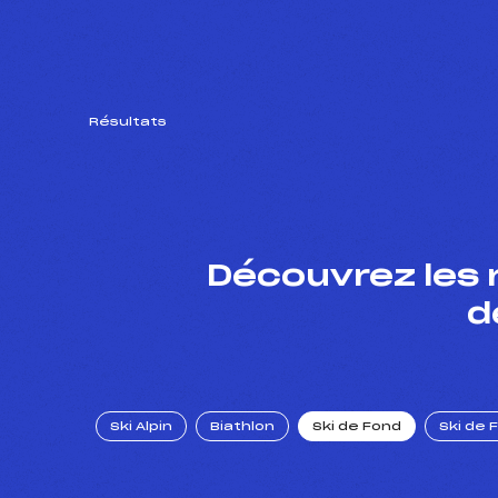
Résultats
Découvrez les 
d
Ski Alpin
Biathlon
Ski de Fond
Ski de 