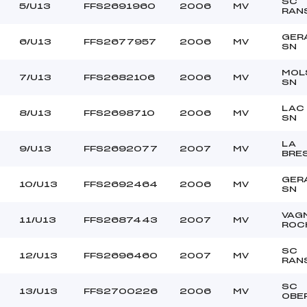
SC
5/U13
FFS2691960
2006
MV
RAN
GER
6/U13
FFS2677957
2006
MV
SN
MOL
7/U13
FFS2682106
2006
MV
SN
LAC
8/U13
FFS2698710
2006
MV
SN
LA
9/U13
FFS2692077
2007
MV
BRE
GER
10/U13
FFS2692464
2006
MV
SN
VAG
11/U13
FFS2687443
2007
MV
ROC
SC
12/U13
FFS2696460
2007
MV
RAN
SC
13/U13
FFS2700226
2006
MV
OBE