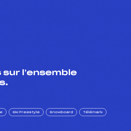
 sur l’ensemble
s.
ue
Ski Freestyle
Snowboard
Télémark