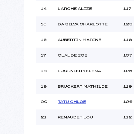
14
LARCHE ALIZE
117
15
DA SILVA CHARLOTTE
123
16
AUBERTIN MARINE
116
17
CLAUDE ZOE
107
18
FOURNIER YELENA
125
19
BRUCKERT MATHILDE
119
20
TATU CHLOE
126
21
RENAUDET LOU
112