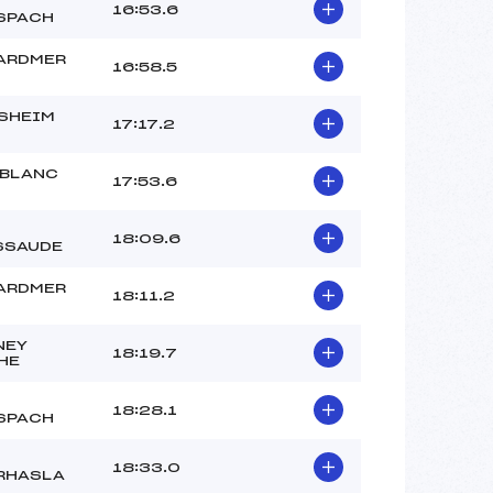
16:53.6
SPACH
ARDMER
16:58.5
SHEIM
17:17.2
 BLANC
17:53.6
18:09.6
SSAUDE
ARDMER
18:11.2
NEY
18:19.7
HE
18:28.1
SPACH
18:33.0
RHASLA