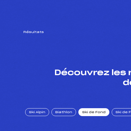
Résultats
Découvrez les 
d
Ski Alpin
Biathlon
Ski de Fond
Ski de 