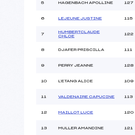
5
HAGENBACH APOLLINE
127
6
LEJEUNE JUSTINE
115
HUMBERTCLAUDE
7
122
CHLOE
8
DJAFER PRISCILLA
111
9
PERRY JEANNE
128
10
L’ETANG ALICE
109
11
VALDENAIRE CAPUCINE
113
12
MAILLOT LUCE
120
13
MULLER AMANDINE
121