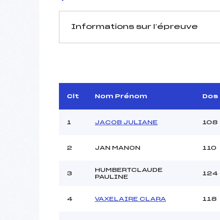
Informations sur l’épreuve
JURY DE COMPÉTITION
Délégué Technique :
D.T Adjoint :
Dir. Epreuve :
Clt
Nom Prénom
Dos
1
JACOB JULIANE
108
2
JAN MANON
110
HUMBERTCLAUDE
Pénalité appliquée :
3
124
PAULINE
Coefficient :
Catégorie :
4
VAXELAIRE CLARA
118
Style :