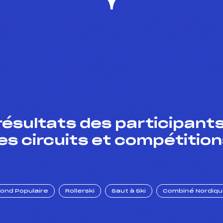
résultats des participants
es circuits et compétition
Fond Populaire
Rollerski
Saut à Ski
Combiné Nordiq