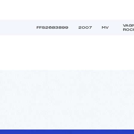
VAG
FFS2683899
2007
MV
ROC