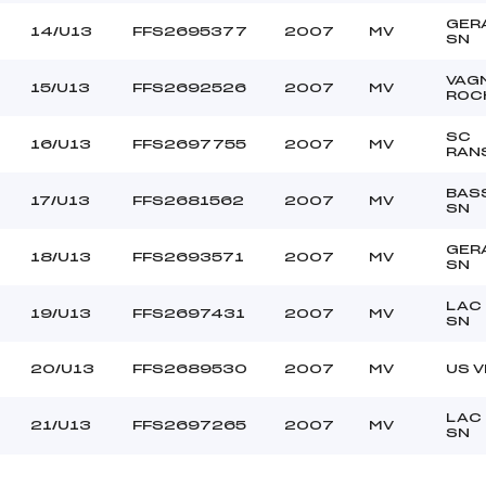
GER
14/U13
FFS2695377
2007
MV
SN
VAG
15/U13
FFS2692526
2007
MV
ROC
SC
16/U13
FFS2697755
2007
MV
RAN
BAS
17/U13
FFS2681562
2007
MV
SN
GER
18/U13
FFS2693571
2007
MV
SN
LAC
19/U13
FFS2697431
2007
MV
SN
20/U13
FFS2689530
2007
MV
US 
LAC
21/U13
FFS2697265
2007
MV
SN