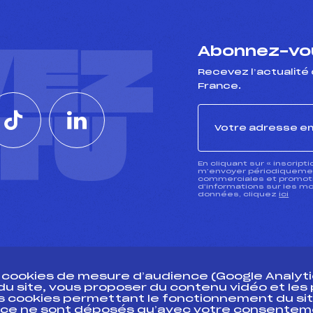
VEZ
Abonnez-vou
Recevez l’actualité 
France.
CTU
En cliquant sur « inscript
m’envoyer périodiquement
commerciales et promotio
d’informations sur les mo
données, cliquez
ici
s cookies de mesure d’audience (Google Analytic
 du site, vous proposer du contenu vidéo et le
des cookies permettant le fonctionnement du sit
essources
ce ne sont déposés qu’avec votre consentem