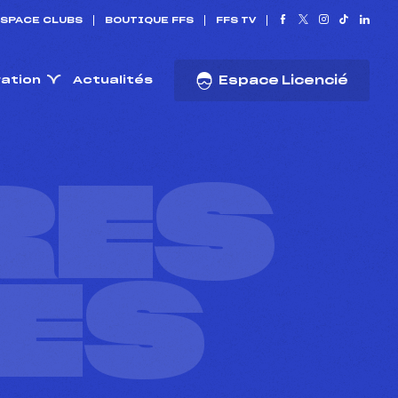
SPACE CLUBS
BOUTIQUE FFS
FFS TV
ration
Actualités
Espace Licencié
RES
ES