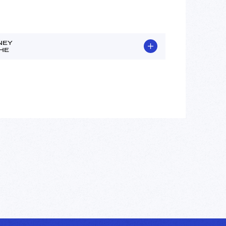
NEY
HE