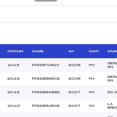
CARACTÉRISTIQU
CUNY PHILIPPE (MV)
Piste :
–
Distance :
COLIN FREDERIC (MV)
Point Haut :
Clt/Cat
Code
An
Com
Club
Point Bas :
Montée Tot. :
GER
1/U13
FFS2670610
2006
MV
SN
Montée Max. :
Homologation :
GER
2/U13
FFS2666902
2006
MV
SN
–
3/U13
FFS2684682
2007
MV
SC 
–
U13
LA
4/U13
FFS2681608
2007
MV
BRE
C