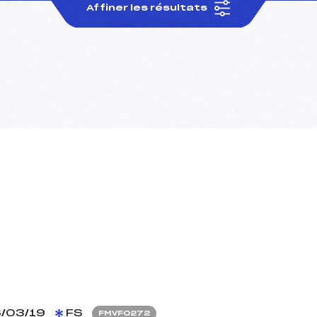
Affiner les résultats
/03/19
FS
FMVF0272