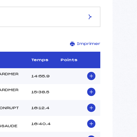
ES DE LA PISTE
Imprimer
BALLON D'ALSACE
3 km
–
Temps
Points
–
–
ARDMER
14:55.9
–
2018-25-1
ARDMER
15:38.5
XONRUPT
16:12.4
16:40.4
SSAUDE