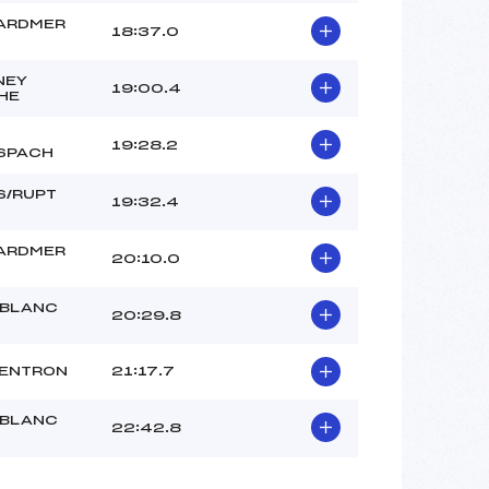
ARDMER
18:37.0
NEY
19:00.4
HE
19:28.2
SPACH
S/RUPT
19:32.4
ARDMER
20:10.0
 BLANC
20:29.8
VENTRON
21:17.7
 BLANC
22:42.8