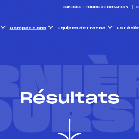
ESKISSE – FONDS DE DOTATION
E
Compétitions
Equipes de France
La Fédé
RNIÈ
Résultats
OURS