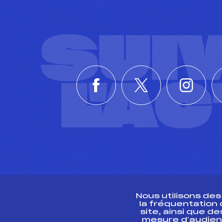
SUI
L'A
Nous utilisons de
la fréquentation
site, ainsi que 
R
mesure d’audien