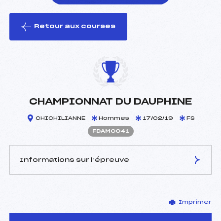
Retour aux courses
foi(s) le ski
CHAMPIONNAT DU DAUPHINE
CHICHILIANNE
Hommes
17/02/19
FS
FDAM0041
Informations sur l’épreuve
JURY DE COMPÉTITION
Imprimer
Délégué Technique :
MONDON THIBAULT (DA)
D.T Adjoint :
–