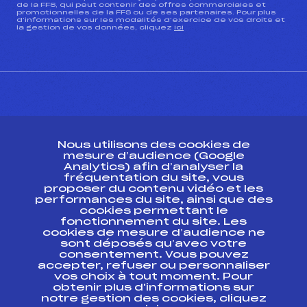
de la FFS, qui peut contenir des offres commerciales et
promotionnelles de la FFS ou de ses partenaires. Pour plus
d’informations sur les modalités d’exercice de vos droits et
la gestion de vos données, cliquez
ici
CONTACT
Nous utilisons des cookies de
ESPACE PRESSE
mesure d’audience (Google
Analytics) afin d’analyser la
fréquentation du site, vous
Ressources
proposer du contenu vidéo et les
performances du site, ainsi que des
Pass’Neige
cookies permettant le
Projet sportif fédéral
fonctionnement du site. Les
cookies de mesure d’audience ne
Projet de performance fédéral
sont déposés qu’avec votre
Antidopage
consentement. Vous pouvez
Pôle Développement, Formation, Suivi
accepter, refuser ou personnaliser
Scientifique
vos choix à tout moment. Pour
Listes ministérielles
obtenir plus d'informations sur
notre gestion des cookies, cliquez
Pôle vie de l’athlète