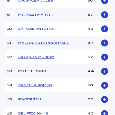
8
CHARRIER JULES
50
9
MINAZZI MARTIN
67
10
LAROSE ANTOINE
43
11
MALIQUEO REPOUX MAEL
62
12
JACQUIN MURRAY
37
13
PILLET LORIS
44
14
ZANELLA ROMEO
56
15
FAVIER TILL
66
16
DEUFFIC NANS
40