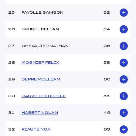
25
FAYOLLE SAMSON
52
26
BRUNEL KELIAN
54
27
CHEVALIER NATHAN
36
28
MOSNIER FELIX
58
29
DEPRE WILLIAM
60
30
DAUVE THEOPHILE
55
31
HABERT NOLAN
49
32
RIAUTE NOA
63