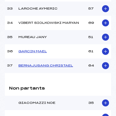
33
LAROCHE AYMERIC
57
34
VIBERT SIOLKOWSKI MARYAN
69
35
MUREAU JANY
51
36
GARCIN MAEL
61
37
BERNAJUSANG CHRISTAEL
64
Non partants
GIACOMAZZI NOE
35