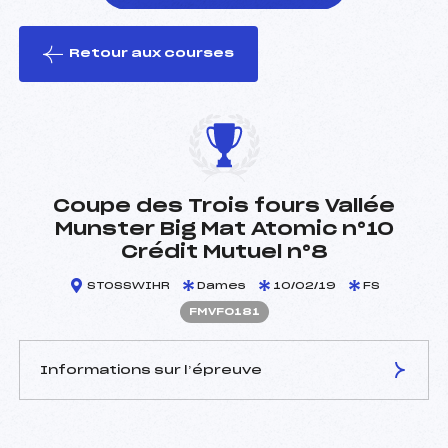
Retour aux courses
foi(s) le ski
Coupe des Trois fours Vallée
Munster Big Mat Atomic n°10
Crédit Mutuel n°8
STOSSWIHR
Dames
10/02/19
FS
FMVF0181
Informations sur l’épreuve
JURY DE COMPÉTITION