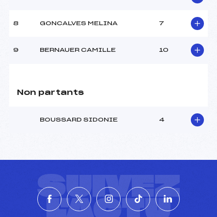
8
GONCALVES MELINA
7
9
BERNAUER CAMILLE
10
Non partants
BOUSSARD SIDONIE
4
SUIVEZ
L'ACTU