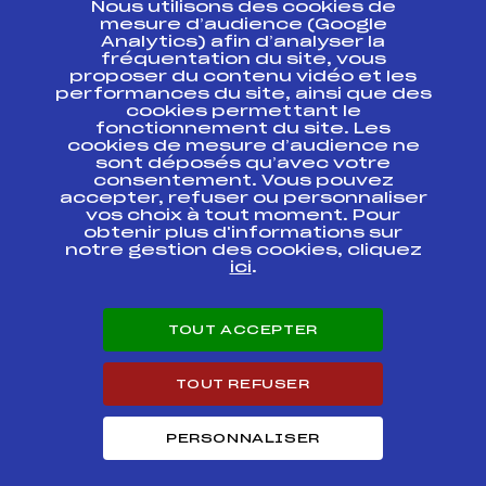
Nous utilisons des cookies de
ESPACE PRESSE
mesure d’audience (Google
Analytics) afin d’analyser la
fréquentation du site, vous
Ressources
proposer du contenu vidéo et les
performances du site, ainsi que des
Pass’Neige
cookies permettant le
Projet sportif fédéral
fonctionnement du site. Les
cookies de mesure d’audience ne
Projet de performance fédéral
sont déposés qu’avec votre
Antidopage
consentement. Vous pouvez
Pôle Développement, Formation, Suivi
accepter, refuser ou personnaliser
Scientifique
vos choix à tout moment. Pour
Listes ministérielles
obtenir plus d'informations sur
notre gestion des cookies, cliquez
Pôle vie de l’athlète
ici
.
Enseignement professionnel
Informatique et chronométrage
Circuits
TOUT ACCEPTER
Carrières
Développement des habiletés mentales
TOUT REFUSER
PERSONNALISER
© 2026 Fédération Française de Ski
Mentions légales
Politique de
confidentialité
Cookies