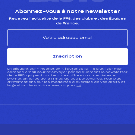
Abonnez-vous à notre newsletter
Recevez l’actualité de la FFS, des clubs et des Équipes
de France.
Inscription
En cliquant sur « inscription », j’autorise la FFS à utiliser mon
adresse email pour m’envoyer périodiquement la newsletter
de la FFS, qui peut contenir des offres commerciales et
promotionnelles de la FFS ou de ses partenaires. Pour plus
d’informations sur les modalités d’exercice de vos droits et
la gestion de vos données, cliquez
ici
CONTACT