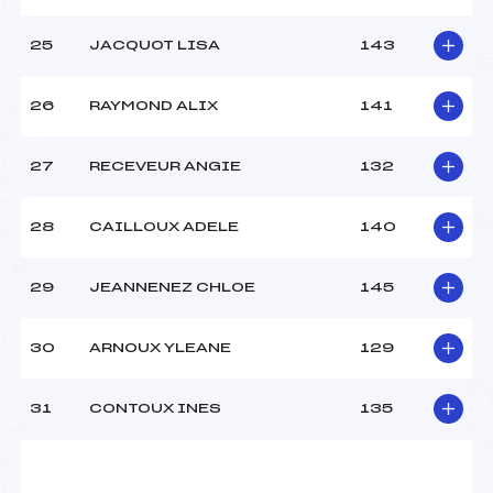
25
JACQUOT LISA
143
26
RAYMOND ALIX
141
27
RECEVEUR ANGIE
132
28
CAILLOUX ADELE
140
29
JEANNENEZ CHLOE
145
30
ARNOUX YLEANE
129
31
CONTOUX INES
135