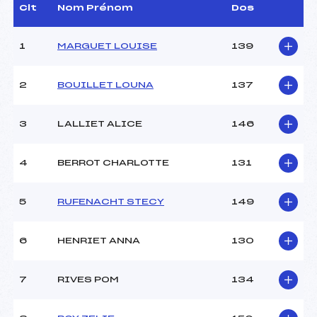
D.T Adjoint :
–
Clt
Nom Prénom
Dos
Dir. Epreuve :
NICOD PHILIPPE (MJ)
1
MARGUET LOUISE
139
CARACTÉRISTIQUES DE LA PISTE
2
BOUILLET LOUNA
137
Piste :
Village
Distance :
3 km
Point Haut :
–
3
LALLIET ALICE
146
Point Bas :
–
Montée Tot. :
–
4
BERROT CHARLOTTE
131
Montée Max. :
–
Homologation :
–
5
RUFENACHT STECY
149
Pénalité appliquée :
–
6
HENRIET ANNA
130
Coefficient :
–
Catégorie :
U13
7
RIVES POM
134
Style :
C