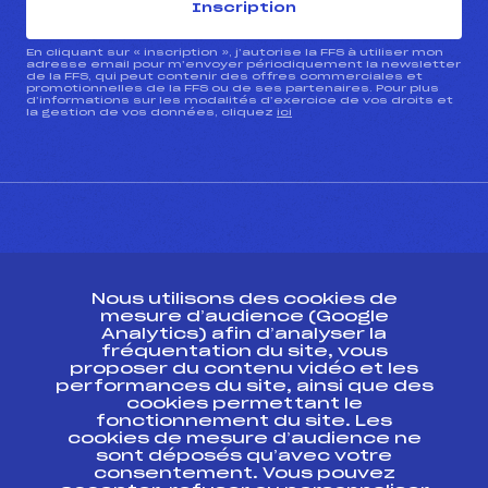
Inscription
En cliquant sur « inscription », j’autorise la FFS à utiliser mon
adresse email pour m’envoyer périodiquement la newsletter
de la FFS, qui peut contenir des offres commerciales et
promotionnelles de la FFS ou de ses partenaires. Pour plus
d’informations sur les modalités d’exercice de vos droits et
la gestion de vos données, cliquez
ici
CONTACT
Nous utilisons des cookies de
ESPACE PRESSE
mesure d’audience (Google
Analytics) afin d’analyser la
fréquentation du site, vous
Ressources
proposer du contenu vidéo et les
performances du site, ainsi que des
Pass’Neige
cookies permettant le
Projet sportif fédéral
fonctionnement du site. Les
cookies de mesure d’audience ne
Projet de performance fédéral
sont déposés qu’avec votre
Antidopage
consentement. Vous pouvez
Pôle Développement, Formation, Suivi