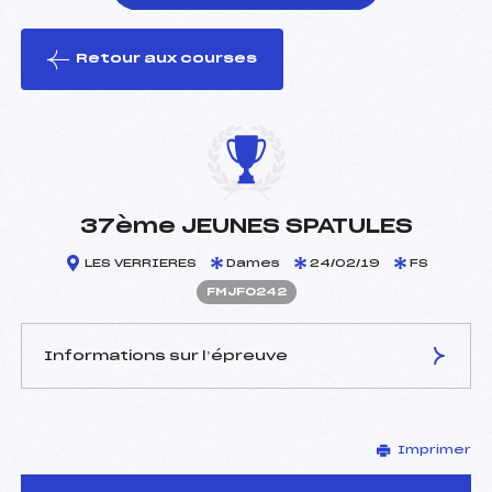
Retour aux courses
foi(s) le ski
37ème JEUNES SPATULES
LES VERRIERES
Dames
24/02/19
FS
FMJF0242
Informations sur l’épreuve
JURY DE COMPÉTITION
Imprimer
Délégué Technique :
FAVROT JEAN PHILIPPE
(MJ)