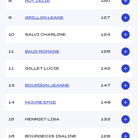
8
ROY ZELIE
150
9
GRILLON LEANE
127
10
SALVI CHARLINE
124
11
BAUD ROMANE
126
11
GILLET LUCIE
142
13
BOURGON JEANNE
147
14
FAIVRE EMIE
148
15
HENRIET LISA
133
16
BOURGEOIS ISALINE
128