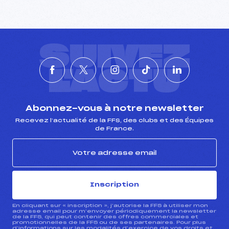
SUIVEZ
L'ACTU
Abonnez-vous à notre newsletter
Recevez l’actualité de la FFS, des clubs et des Équipes
de France.
Inscription
En cliquant sur « inscription », j’autorise la FFS à utiliser mon
adresse email pour m’envoyer périodiquement la newsletter
de la FFS, qui peut contenir des offres commerciales et
promotionnelles de la FFS ou de ses partenaires. Pour plus
d’informations sur les modalités d’exercice de vos droits et