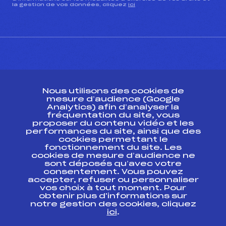
la gestion de vos données, cliquez
ici
CONTACT
Nous utilisons des cookies de
ESPACE PRESSE
mesure d’audience (Google
Analytics) afin d’analyser la
fréquentation du site, vous
Ressources
proposer du contenu vidéo et les
performances du site, ainsi que des
Pass’Neige
cookies permettant le
Projet sportif fédéral
fonctionnement du site. Les
cookies de mesure d’audience ne
Projet de performance fédéral
sont déposés qu’avec votre
Antidopage
consentement. Vous pouvez
Pôle Développement, Formation, Suivi
accepter, refuser ou personnaliser
Scientifique
vos choix à tout moment. Pour
Listes ministérielles
obtenir plus d'informations sur
notre gestion des cookies, cliquez
Pôle vie de l’athlète
ici
.
Enseignement professionnel