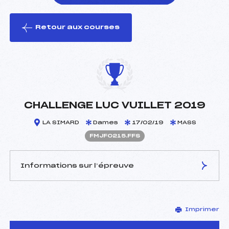
Retour aux courses
foi(s) le ski
CHALLENGE LUC VUILLET 2019
LA SIMARD
Dames
17/02/19
MASS
FMJF0215.FFS
Informations sur l’épreuve
JURY DE COMPÉTITION
Imprimer
Délégué Technique :
LEYDER CECILE (MJ)
D.T Adjoint :
–