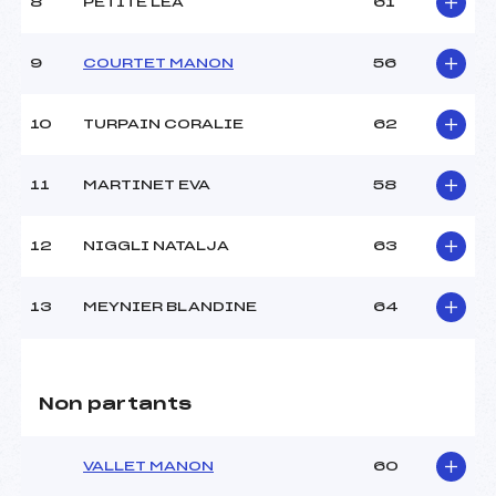
8
PETITE LEA
61
9
COURTET MANON
56
10
TURPAIN CORALIE
62
11
MARTINET EVA
58
12
NIGGLI NATALJA
63
13
MEYNIER BLANDINE
64
Non partants
VALLET MANON
60