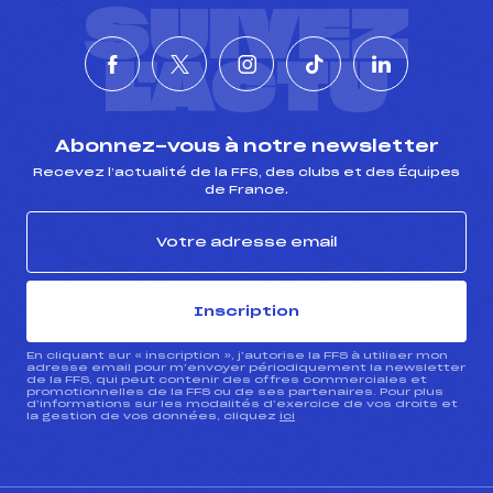
SUIVEZ
L'ACTU
Abonnez-vous à notre newsletter
Recevez l’actualité de la FFS, des clubs et des Équipes
de France.
Inscription
En cliquant sur « inscription », j’autorise la FFS à utiliser mon
adresse email pour m’envoyer périodiquement la newsletter
de la FFS, qui peut contenir des offres commerciales et
promotionnelles de la FFS ou de ses partenaires. Pour plus
d’informations sur les modalités d’exercice de vos droits et
la gestion de vos données, cliquez
ici