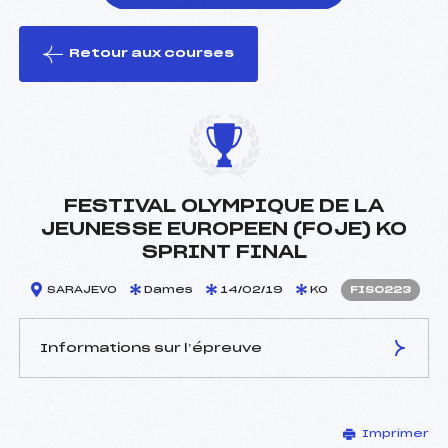
Retour aux courses
foi(s) le ski
FESTIVAL OLYMPIQUE DE LA
JEUNESSE EUROPEEN (FOJE) KO
SPRINT FINAL
SARAJEVO
Dames
14/02/19
KO
FIS0223
Informations sur l’épreuve
JURY DE COMPÉTITION
Imprimer
Délégué Technique :
–