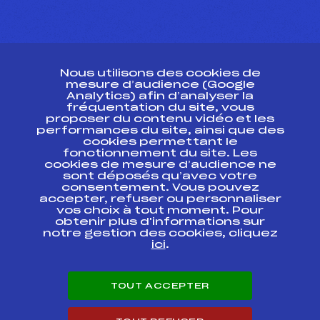
CONTACT
Nous utilisons des cookies de
ESPACE PRESSE
mesure d’audience (Google
Analytics) afin d’analyser la
fréquentation du site, vous
Ressources
proposer du contenu vidéo et les
performances du site, ainsi que des
Pass’Neige
cookies permettant le
Projet sportif fédéral
fonctionnement du site. Les
cookies de mesure d’audience ne
Projet de performance fédéral
sont déposés qu’avec votre
Antidopage
consentement. Vous pouvez
Pôle Développement, Formation, Suivi
accepter, refuser ou personnaliser
Scientifique
vos choix à tout moment. Pour
Listes ministérielles
obtenir plus d'informations sur
notre gestion des cookies, cliquez
Pôle vie de l’athlète
ici
.
Enseignement professionnel
Informatique et chronométrage
Circuits
TOUT ACCEPTER
Carrières
Développement des habiletés mentales