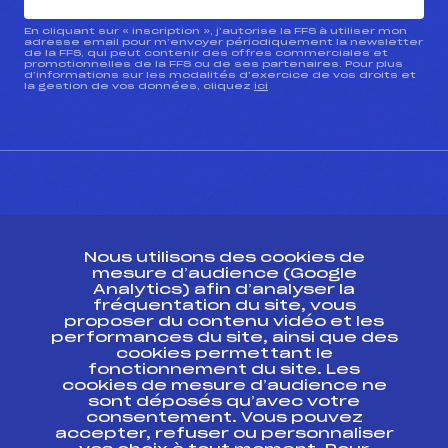
En cliquant sur « inscription », j’autorise la FFS à utiliser mon
adresse email pour m’envoyer périodiquement la newsletter
de la FFS, qui peut contenir des offres commerciales et
promotionnelles de la FFS ou de ses partenaires. Pour plus
d’informations sur les modalités d’exercice de vos droits et
la gestion de vos données, cliquez
ici
CONTACT
Nous utilisons des cookies de
ESPACE PRESSE
mesure d’audience (Google
Analytics) afin d’analyser la
fréquentation du site, vous
Ressources
proposer du contenu vidéo et les
performances du site, ainsi que des
Pass’Neige
cookies permettant le
Projet sportif fédéral
fonctionnement du site. Les
cookies de mesure d’audience ne
Projet de performance fédéral
sont déposés qu’avec votre
Antidopage
consentement. Vous pouvez
Pôle Développement, Formation, Suivi
accepter, refuser ou personnaliser
Scientifique