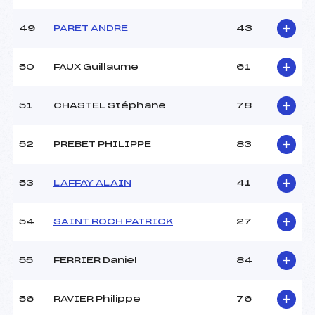
49
PARET ANDRE
43
50
FAUX Guillaume
61
51
CHASTEL Stéphane
78
52
PREBET PHILIPPE
83
53
LAFFAY ALAIN
41
54
SAINT ROCH PATRICK
27
55
FERRIER Daniel
84
56
RAVIER Philippe
76