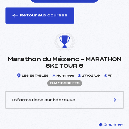
Retour aux courses
foi(s) le ski
Marathon du Mézenc – MARATHON
SKI TOUR 6
LES ESTABLES
Hommes
17/02/19
FP
FNAM0332.FFS
Informations sur l’épreuve
JURY DE COMPÉTITION
Imprimer
Délégué Technique :
TARDY ANDRE (FZ)