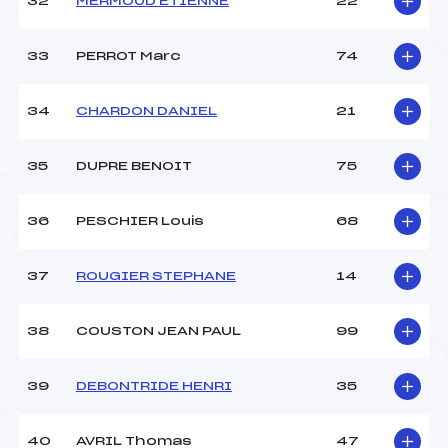
32
MERMOUD ETIENNE
22
33
PERROT Marc
74
34
CHARDON DANIEL
21
35
DUPRE BENOIT
75
36
PESCHIER Louis
68
37
ROUGIER STEPHANE
14
38
COUSTON JEAN PAUL
99
39
DEBONTRIDE HENRI
35
40
AVRIL Thomas
47