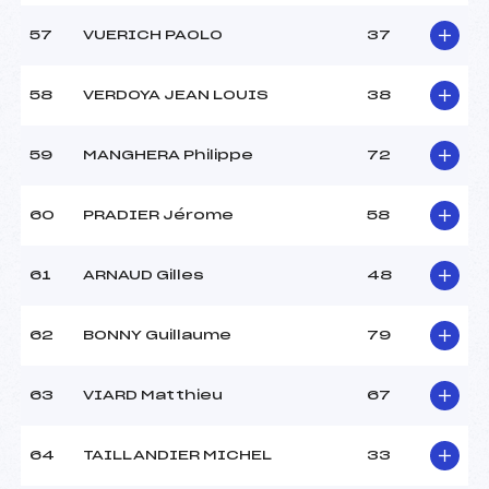
57
VUERICH PAOLO
37
58
VERDOYA JEAN LOUIS
38
59
MANGHERA Philippe
72
60
PRADIER Jérome
58
61
ARNAUD Gilles
48
62
BONNY Guillaume
79
63
VIARD Matthieu
67
64
TAILLANDIER MICHEL
33