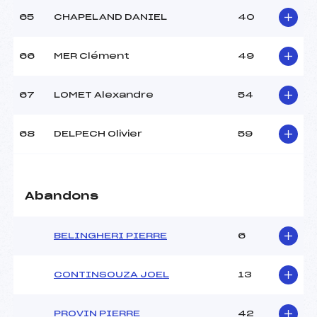
65
CHAPELAND DANIEL
40
66
MER Clément
49
67
LOMET Alexandre
54
68
DELPECH Olivier
59
Abandons
BELINGHERI PIERRE
6
CONTINSOUZA JOEL
13
PROVIN PIERRE
42