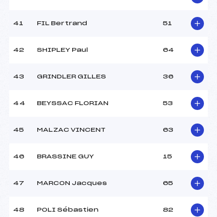
41
FIL Bertrand
51
42
SHIPLEY Paul
64
43
GRINDLER GILLES
36
44
BEYSSAC FLORIAN
53
45
MALZAC VINCENT
63
46
BRASSINE GUY
15
47
MARCON Jacques
65
48
POLI Sébastien
82