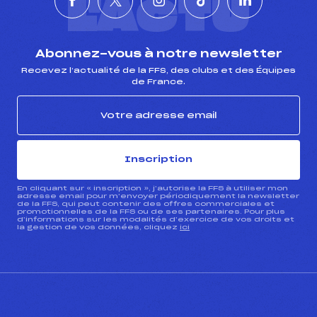
L'ACTU
Abonnez-vous à notre newsletter
Recevez l’actualité de la FFS, des clubs et des Équipes
de France.
Inscription
En cliquant sur « inscription », j’autorise la FFS à utiliser mon
adresse email pour m’envoyer périodiquement la newsletter
de la FFS, qui peut contenir des offres commerciales et
promotionnelles de la FFS ou de ses partenaires. Pour plus
d’informations sur les modalités d’exercice de vos droits et
la gestion de vos données, cliquez
ici