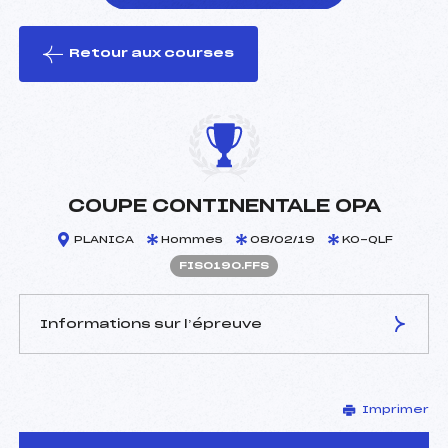
Retour aux courses
foi(s) le ski
COUPE CONTINENTALE OPA
PLANICA
Hommes
08/02/19
KO-QLF
FIS0190.FFS
Informations sur l’épreuve
JURY DE COMPÉTITION
Imprimer
Délégué Technique :
–
D.T Adjoint :
–