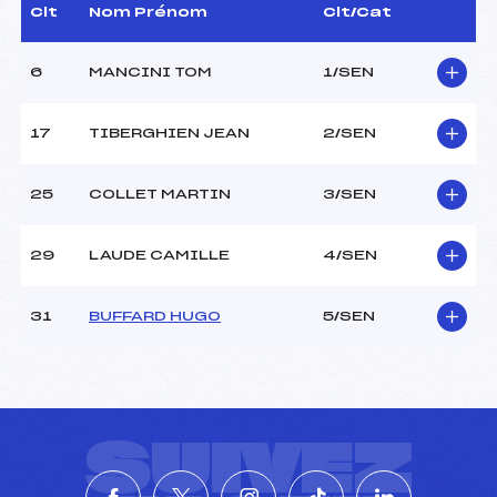
Dir. Epreuve :
–
Clt
Nom Prénom
Clt/Cat
6
MANCINI TOM
1/SEN
CARACTÉRISTIQUES DE LA PISTE
Piste :
PLANICA
17
TIBERGHIEN JEAN
2/SEN
Distance :
1.2 km
Point Haut :
–
25
COLLET MARTIN
3/SEN
Point Bas :
–
Montée Tot. :
–
Montée Max. :
–
29
LAUDE CAMILLE
4/SEN
Homologation :
–
31
BUFFARD HUGO
5/SEN
Pénalité appliquée :
6.6800
Coefficient :
1200
Catégorie :
SEN
Style :
L
SUIVEZ