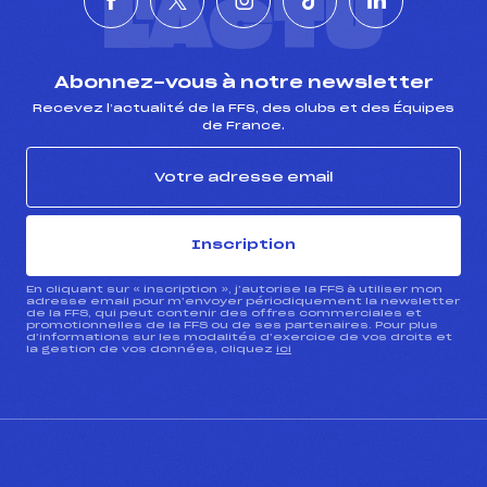
L'ACTU
Abonnez-vous à notre newsletter
Recevez l’actualité de la FFS, des clubs et des Équipes
de France.
Inscription
En cliquant sur « inscription », j’autorise la FFS à utiliser mon
adresse email pour m’envoyer périodiquement la newsletter
de la FFS, qui peut contenir des offres commerciales et
promotionnelles de la FFS ou de ses partenaires. Pour plus
d’informations sur les modalités d’exercice de vos droits et
la gestion de vos données, cliquez
ici