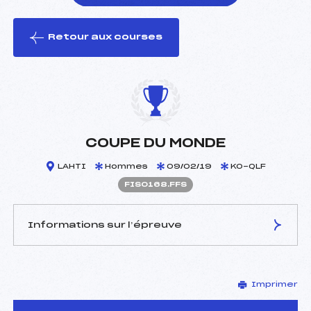
Retour aux courses
foi(s) le ski
COUPE DU MONDE
LAHTI
Hommes
09/02/19
KO-QLF
FIS0168.FFS
Informations sur l’épreuve
JURY DE COMPÉTITION
Imprimer
Délégué Technique :
–
D.T Adjoint :
–