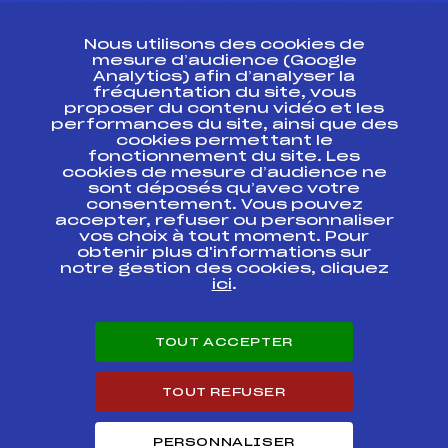
CONTACT
Nous utilisons des cookies de
ESPACE PRESSE
mesure d’audience (Google
Analytics) afin d’analyser la
fréquentation du site, vous
Ressources
proposer du contenu vidéo et les
performances du site, ainsi que des
Pass’Neige
cookies permettant le
Projet sportif fédéral
fonctionnement du site. Les
cookies de mesure d’audience ne
Projet de performance fédéral
sont déposés qu’avec votre
Antidopage
consentement. Vous pouvez
Pôle Développement, Formation, Suivi
accepter, refuser ou personnaliser
Scientifique
vos choix à tout moment. Pour
Listes ministérielles
obtenir plus d'informations sur
notre gestion des cookies, cliquez
Pôle vie de l’athlète
ici
.
Enseignement professionnel
Informatique et chronométrage
Circuits
TOUT ACCEPTER
Carrières
Développement des habiletés mentales
TOUT REFUSER
PERSONNALISER