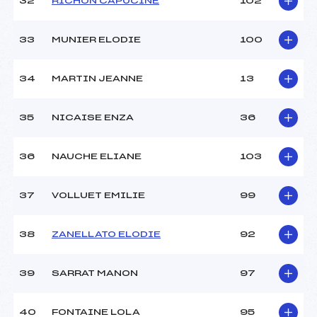
32
RICHON CAPUCINE
102
33
MUNIER ELODIE
100
34
MARTIN JEANNE
13
35
NICAISE ENZA
36
36
NAUCHE ELIANE
103
37
VOLLUET EMILIE
99
38
ZANELLATO ELODIE
92
39
SARRAT MANON
97
40
FONTAINE LOLA
95