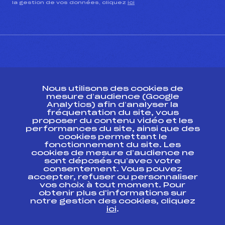
la gestion de vos données, cliquez
ici
CONTACT
Nous utilisons des cookies de
ESPACE PRESSE
mesure d’audience (Google
Analytics) afin d’analyser la
fréquentation du site, vous
Ressources
proposer du contenu vidéo et les
performances du site, ainsi que des
Pass’Neige
cookies permettant le
Projet sportif fédéral
fonctionnement du site. Les
cookies de mesure d’audience ne
Projet de performance fédéral
sont déposés qu’avec votre
Antidopage
consentement. Vous pouvez
Pôle Développement, Formation, Suivi
accepter, refuser ou personnaliser
Scientifique
vos choix à tout moment. Pour
Listes ministérielles
obtenir plus d'informations sur
notre gestion des cookies, cliquez
Pôle vie de l’athlète
ici
.
Enseignement professionnel