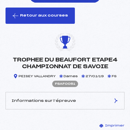
Retour aux courses
foi(s) le ski
TROPHEE DU BEAUFORT ETAPE4
CHAMPIONNAT DE SAVOIE
PEISEY VALLANDRY
Dames
27/01/19
FS
FSAF0051
Informations sur l’épreuve
JURY DE COMPÉTITION
Imprimer
Délégué Technique :
DHEYRIAT FABIENNE (SA)