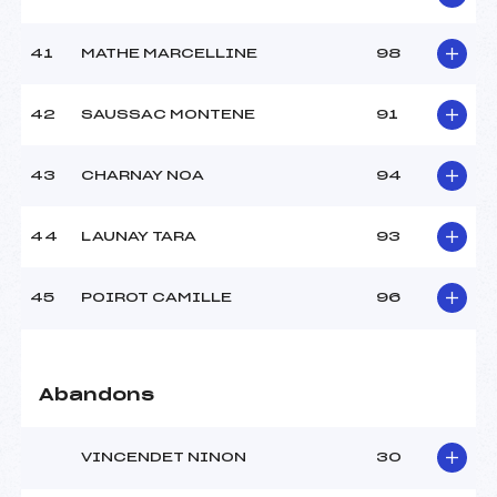
41
MATHE MARCELLINE
98
42
SAUSSAC MONTENE
91
43
CHARNAY NOA
94
44
LAUNAY TARA
93
45
POIROT CAMILLE
96
Abandons
VINCENDET NINON
30