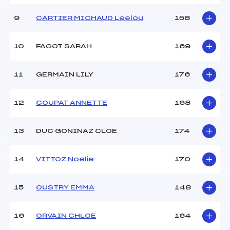
9
CARTIER MICHAUD Leelou
158
10
FAGOT SARAH
169
11
GERMAIN LILY
176
12
COUPAT ANNETTE
168
13
DUC GONINAZ CLOE
174
14
VITTOZ Noelie
170
15
OUSTRY EMMA
148
16
ORVAIN CHLOE
164