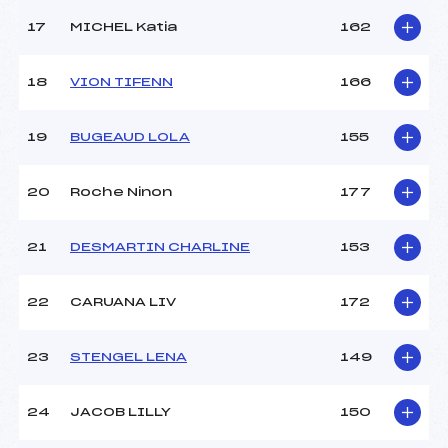
17
MICHEL Katia
162
18
VION TIFENN
166
19
BUGEAUD LOLA
155
20
Roche Ninon
177
21
DESMARTIN CHARLINE
153
22
CARUANA LIV
172
23
STENGEL LENA
149
24
JACOB LILLY
150