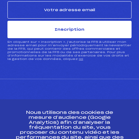
Inscription
En cliquant sur « inscription », j’autorise la FFS à utiliser mon
adresse email pour m’envoyer périodiquement la newsletter
de la FFS, qui peut contenir des offres commerciales et
promotionnelles de la FFS ou de ses partenaires. Pour plus
d’informations sur les modalités d’exercice de vos droits et
la gestion de vos données, cliquez
ici
CONTACT
Nous utilisons des cookies de
ESPACE PRESSE
mesure d’audience (Google
Analytics) afin d’analyser la
fréquentation du site, vous
Ressources
proposer du contenu vidéo et les
performances du site, ainsi que des
Pass’Neige