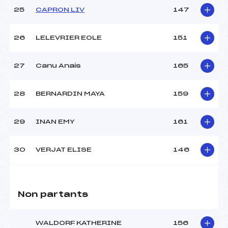
25
CAPRON LIV
147
26
LELEVRIER EOLE
151
27
Canu Anais
165
28
BERNARDIN MAYA
159
29
INAN EMY
161
30
VERJAT ELISE
146
Non partants
WALDORF KATHERINE
156