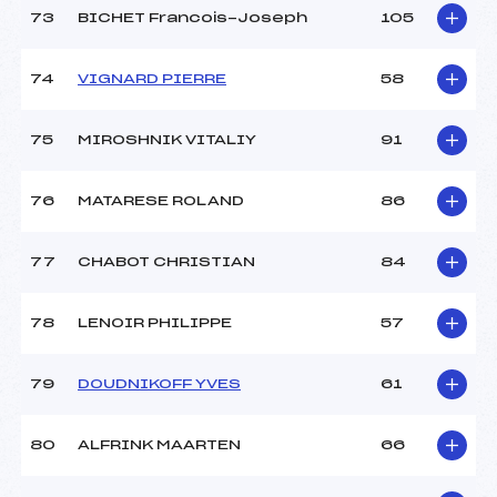
73
BICHET Francois-Joseph
105
74
VIGNARD PIERRE
58
75
MIROSHNIK VITALIY
91
76
MATARESE ROLAND
86
77
CHABOT CHRISTIAN
84
78
LENOIR PHILIPPE
57
79
DOUDNIKOFF YVES
61
80
ALFRINK MAARTEN
66