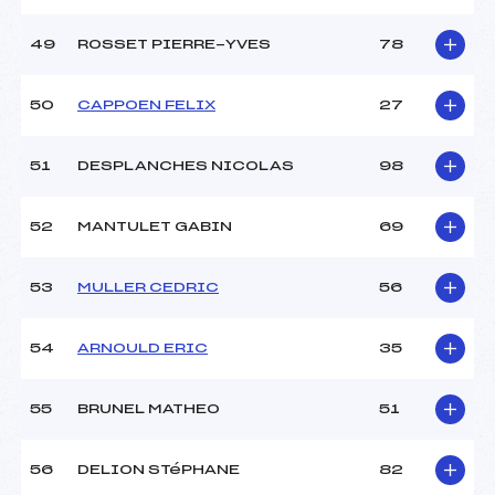
49
ROSSET PIERRE-YVES
78
50
CAPPOEN FELIX
27
51
DESPLANCHES NICOLAS
98
52
MANTULET GABIN
69
53
MULLER CEDRIC
56
54
ARNOULD ERIC
35
55
BRUNEL MATHEO
51
56
DELION STéPHANE
82