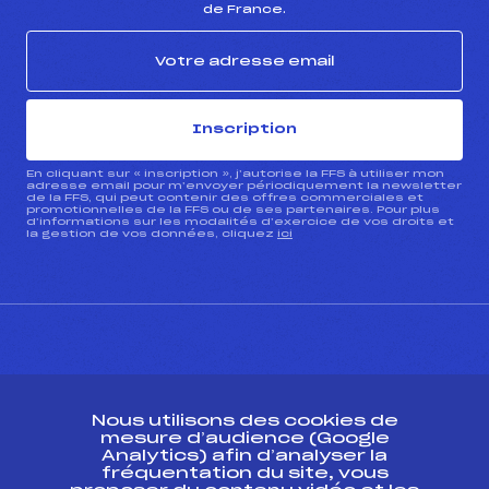
de France.
Inscription
En cliquant sur « inscription », j’autorise la FFS à utiliser mon
adresse email pour m’envoyer périodiquement la newsletter
de la FFS, qui peut contenir des offres commerciales et
promotionnelles de la FFS ou de ses partenaires. Pour plus
d’informations sur les modalités d’exercice de vos droits et
la gestion de vos données, cliquez
ici
CONTACT
Nous utilisons des cookies de
ESPACE PRESSE
mesure d’audience (Google
Analytics) afin d’analyser la
fréquentation du site, vous
Ressources