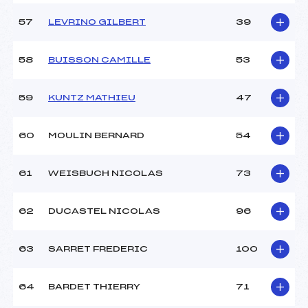
57
LEVRINO GILBERT
39
58
BUISSON CAMILLE
53
59
KUNTZ MATHIEU
47
60
MOULIN BERNARD
54
61
WEISBUCH NICOLAS
73
62
DUCASTEL NICOLAS
96
63
SARRET FREDERIC
100
64
BARDET THIERRY
71