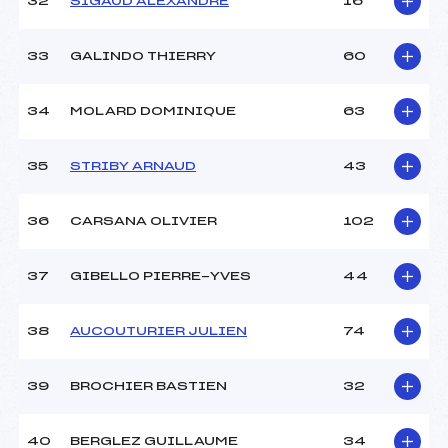
32
SIGAUD ALEXANDRE
16
33
GALINDO THIERRY
60
34
MOLARD DOMINIQUE
63
35
STRIBY ARNAUD
43
36
CARSANA OLIVIER
102
37
GIBELLO PIERRE-YVES
44
38
AUCOUTURIER JULIEN
74
39
BROCHIER BASTIEN
32
40
BERGLEZ GUILLAUME
34