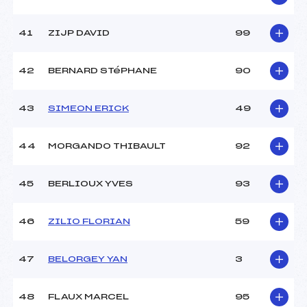
41
ZIJP DAVID
99
42
BERNARD STéPHANE
90
43
SIMEON ERICK
49
44
MORGANDO THIBAULT
92
45
BERLIOUX YVES
93
46
ZILIO FLORIAN
59
47
BELORGEY YAN
3
48
FLAUX MARCEL
95