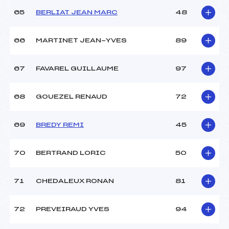
65
BERLIAT JEAN MARC
48
66
MARTINET JEAN-YVES
89
67
FAVAREL GUILLAUME
97
68
GOUEZEL RENAUD
72
69
BREDY REMI
45
70
BERTRAND LORIC
50
71
CHEDALEUX RONAN
81
72
PREVEIRAUD YVES
94