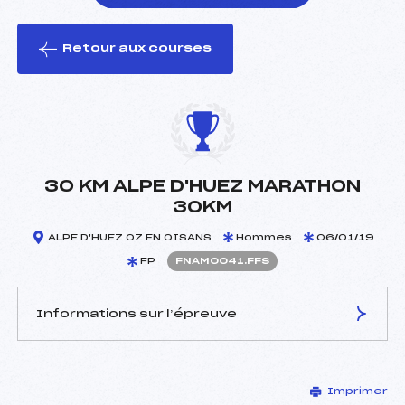
Retour aux courses
foi(s) le ski
30 KM ALPE D'HUEZ MARATHON
30KM
ALPE D'HUEZ OZ EN OISANS
Hommes
06/01/19
FP
FNAM0041.FFS
Informations sur l’épreuve
JURY DE COMPÉTITION
Imprimer
Délégué Technique :
JACQUES BRICE (DA)