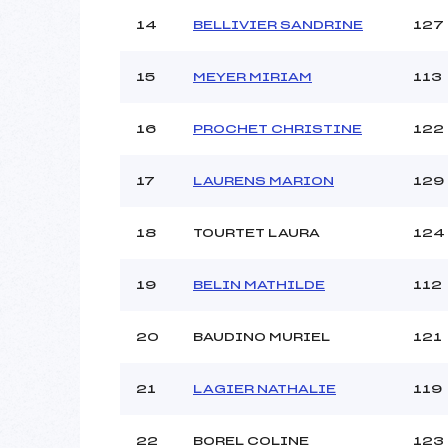
14
BELLIVIER SANDRINE
127
15
MEYER MIRIAM
113
16
PROCHET CHRISTINE
122
17
LAURENS MARION
129
18
TOURTET LAURA
124
19
BELIN MATHILDE
112
20
BAUDINO MURIEL
121
21
LAGIER NATHALIE
119
22
BOREL COLINE
123