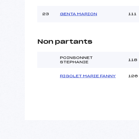
23
GENTA MARION
111
Non partants
POINSONNET
118
STEPHANIE
RIGOLET MARIE FANNY
126