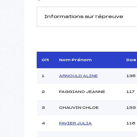
Informations sur l’épreuve
JURY DE COMPÉTITION
Délégué Technique :
HU
D.T Adjoint :
T
Dir. Epreuve :
Clt
Nom Prénom
Dos
1
ARNOULD ALINE
135
2
FAGGIANO JEANNE
117
Pénalité appliquée :
3
CHAUVIN CHLOE
133
Coefficient :
Catégorie :
4
FAVIER JULIA
116
Style :