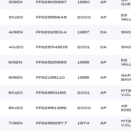
3/SEN
FFS2605997
1980
AP
QUE
ES
3/U20
FFS2655846
2000
AP
VAL
4/SEN
FFS2226014
1987
DA
SNO
4/U20
FFS2634806
2001
DA
SNO
ES
5/SEN
FFS2625963
1995
AP
VAL
GAP
6/SEN
FFS2156110
1985
AP
BAY
MTG
5/U20
FFS2650162
2001
AP
V.C
AS
6/U20
FFS2661369
2000
AP
EDE
MTG
7/SEN
FFS2662677
1974
AP
V.C