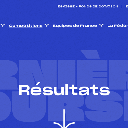
ESKISSE – FONDS DE DOTATION
E
Compétitions
Equipes de France
La Fédé
RNIÈ
Résultats
OURS