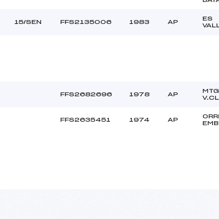
ES
15/SEN
FFS2135006
1983
AP
VAL
MTG
FFS2682696
1978
AP
V.C
ORR
FFS2635451
1974
AP
EMB