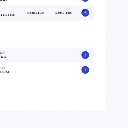
39:01.4
460.85
LOUISE
VE
LAR
ES
RUN