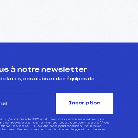
s à notre newsletter
de la FFS, des clubs et des Équipes de
Inscription
ion », j’autorise la FFS à utiliser mon adresse email pour
 la newsletter de la FFS, qui peut contenir des offres
nnelles de la FFS ou de ses partenaires. Pour plus
dalités d’exercice de vos droits et la gestion de vos