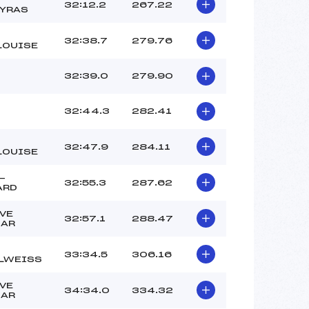
32:12.2
267.22
YRAS
32:38.7
279.76
LOUISE
32:39.0
279.90
32:44.3
282.41
32:47.9
284.11
LOUISE
-
32:55.3
287.62
ARD
VE
32:57.1
288.47
LAR
33:34.5
306.16
LWEISS
VE
34:34.0
334.32
LAR