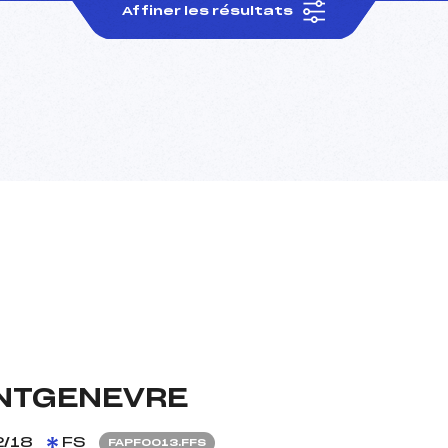
Affiner les résultats
ONTGENEVRE
2/18
FS
FAPF0013.FFS