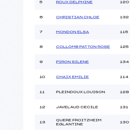
5
ROUX DELPHINE
120
6
CHRISTIAN CHLOE
132
7
MONDON ELSA
115
8
COLLOMB PATTON ROSE
125
9
PIRON SILENE
134
10
CHAIX EMILIE
114
11
PLEINDOUX LOUISON
128
12
JAVELAUD CECILE
131
QUERE FROITZHEIM
13
130
EGLANTINE