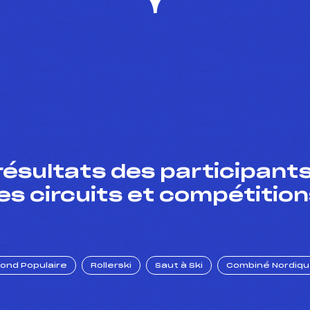
résultats des participants
es circuits et compétition
Fond Populaire
Rollerski
Saut à Ski
Combiné Nordiq