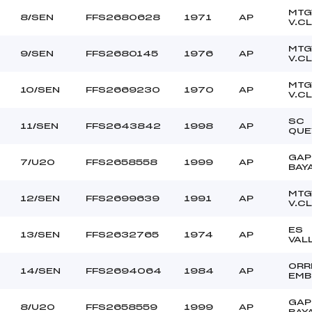
MTG
8/SEN
FFS2680628
1971
AP
V.C
MTG
9/SEN
FFS2680145
1976
AP
V.C
MTG
10/SEN
FFS2669230
1970
AP
V.C
SC
11/SEN
FFS2643842
1998
AP
QUE
GAP
7/U20
FFS2658558
1999
AP
BAY
MTG
12/SEN
FFS2699639
1991
AP
V.C
ES
13/SEN
FFS2632765
1974
AP
VAL
ORR
14/SEN
FFS2694064
1984
AP
EMB
GAP
8/U20
FFS2658559
1999
AP
BAY