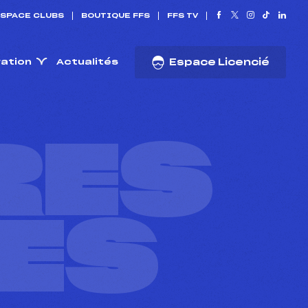
SPACE CLUBS
BOUTIQUE FFS
FFS TV
ration
Actualités
Espace Licencié
RES
ES