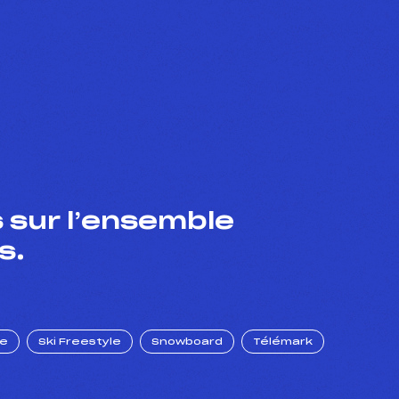
 sur l’ensemble
s.
ue
Ski Freestyle
Snowboard
Télémark