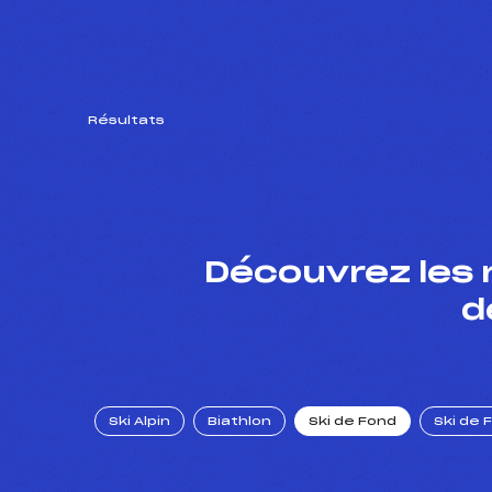
Résultats
Découvrez les 
d
Ski Alpin
Biathlon
Ski de Fond
Ski de 