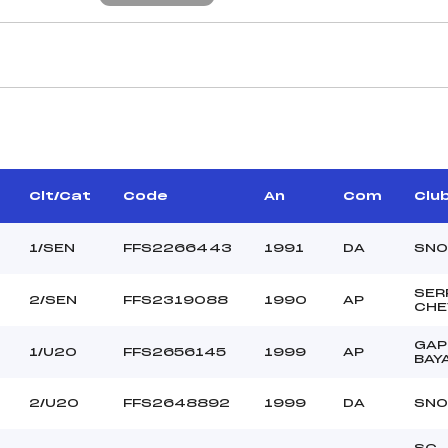
CARACTÉRISTIQU
MBERT GUILLAUME ()
Piste :
RILLES BASTIEN (DA)
Distance :
FINE CHRISTIAN (AP)
Point Haut :
Clt/Cat
Code
An
Com
Clu
Point Bas :
Montée Tot. :
1/SEN
FFS2266443
1991
DA
SNO
Montée Max. :
Homologation :
SER
2/SEN
FFS2319088
1990
AP
CHE
GAP
152.9500
1/U20
FFS2656145
1999
AP
BAY
800
U20+SEN
2/U20
FFS2648892
1999
DA
SNO
C
SC