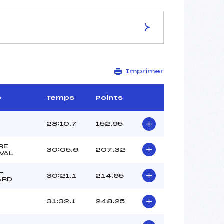
ES DE LA PISTE
Imprimer
PISTE DES LACS
7.5 km
–
b
Temps
Points
–
–
28:10.7
152.95
–
2018-35-1
RE
30:05.6
207.32
VAL
-
30:21.1
214.65
ARD
31:32.1
248.25