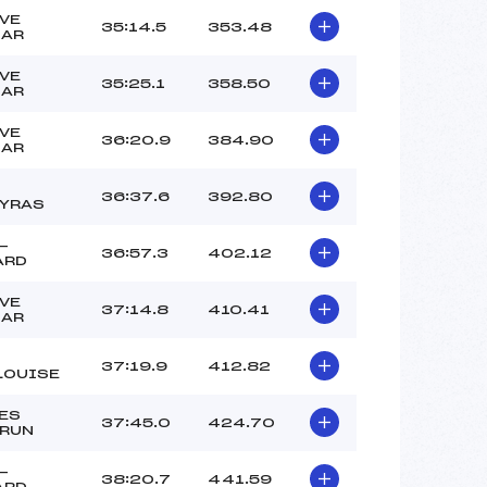
VE
35:14.5
353.48
LAR
VE
35:25.1
358.50
LAR
VE
36:20.9
384.90
LAR
36:37.6
392.80
YRAS
-
36:57.3
402.12
ARD
VE
37:14.8
410.41
LAR
37:19.9
412.82
LOUISE
ES
37:45.0
424.70
RUN
-
38:20.7
441.59
ARD