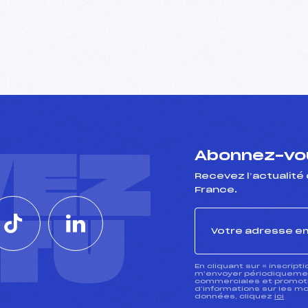
VEZ
Abonnez-vou
Recevez l’actualité 
France.
CTU
En cliquant sur « inscript
m’envoyer périodiquement
commerciales et promotio
d’informations sur les mo
données, cliquez
ici