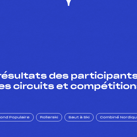
résultats des participants
es circuits et compétition
Fond Populaire
Rollerski
Saut à Ski
Combiné Nordiq