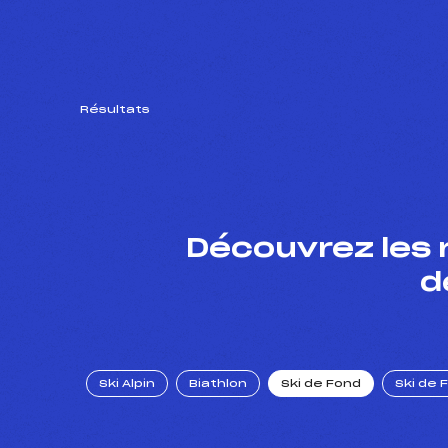
Résultats
Découvrez les 
d
Ski Alpin
Biathlon
Ski de Fond
Ski de 