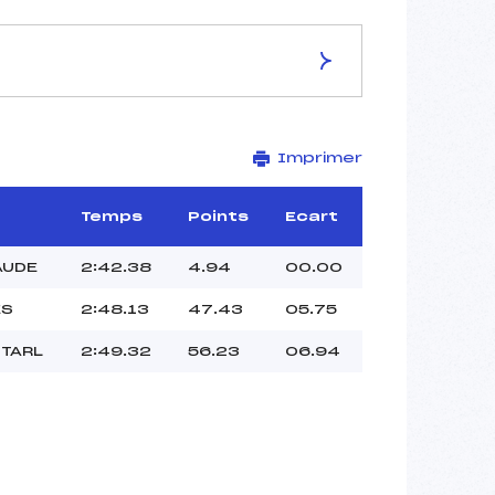
ES DE LA PISTE
Imprimer
TOBLACH
1.3 km
–
Temps
Points
Ecart
–
–
AUDE
2:42.38
4.94
00.00
–
ES
2:48.13
47.43
05.75
–
TARL
2:49.32
56.23
06.94