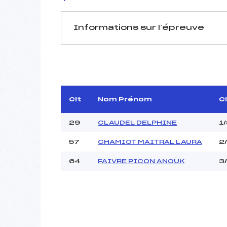
Informations sur l’épreuve
JURY DE COMPÉTITION
Délégué Technique :
D.T Adjoint :
Dir. Epreuve :
Clt
Nom Prénom
C
29
CLAUDEL DELPHINE
1
57
CHAMIOT MAITRAL LAURA
2
64
FAIVRE PICON ANOUK
3
Pénalité appliquée :
Coefficient :
Catégorie :
Style :