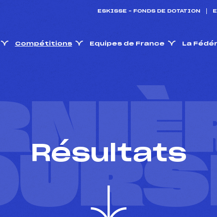
ESKISSE – FONDS DE DOTATION
E
Compétitions
Equipes de France
La Fédé
RNIÈ
Résultats
OURS