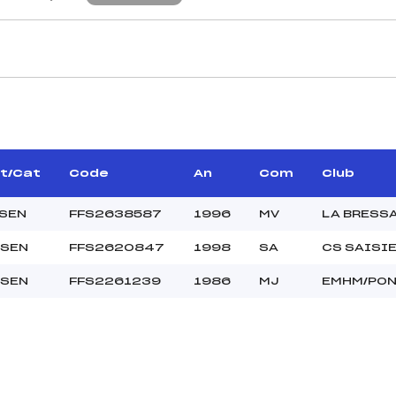
CARACTÉRISTIQU
–
Piste :
–
Distance :
–
Point Haut :
lt/Cat
Code
An
Com
Club
Point Bas :
Montée Tot. :
/SEN
FFS2638587
1996
MV
LA BRESS
Montée Max. :
/SEN
FFS2620847
1998
SA
CS SAISI
Homologation :
/SEN
FFS2261239
1986
MJ
EMHM/PON
4.9400
–
SEN
C