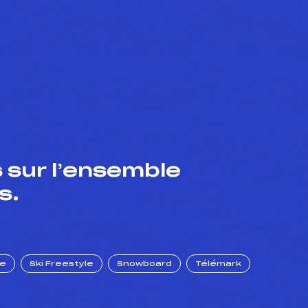
 sur l’ensemble
s.
ue
Ski Freestyle
Snowboard
Télémark