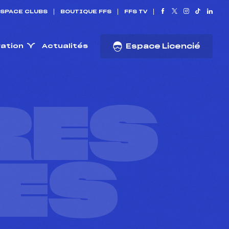
SPACE CLUBS
BOUTIQUE FFS
FFS TV
ration
Actualités
Espace Licencié
RES
ES