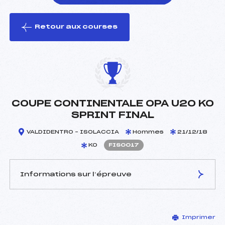
Retour aux courses
foi(s) le ski
COUPE CONTINENTALE OPA U20 KO
SPRINT FINAL
VALDIDENTRO – ISOLACCIA
Hommes
21/12/18
KO
FIS0017
Informations sur l’épreuve
JURY DE COMPÉTITION
Imprimer
Délégué Technique :
–