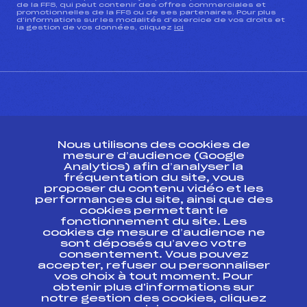
de la FFS, qui peut contenir des offres commerciales et
promotionnelles de la FFS ou de ses partenaires. Pour plus
d’informations sur les modalités d’exercice de vos droits et
la gestion de vos données, cliquez
ici
CONTACT
Nous utilisons des cookies de
ESPACE PRESSE
mesure d’audience (Google
Analytics) afin d’analyser la
fréquentation du site, vous
Ressources
proposer du contenu vidéo et les
performances du site, ainsi que des
Pass’Neige
cookies permettant le
Projet sportif fédéral
fonctionnement du site. Les
cookies de mesure d’audience ne
Projet de performance fédéral
sont déposés qu’avec votre
Antidopage
consentement. Vous pouvez
Pôle Développement, Formation, Suivi
accepter, refuser ou personnaliser
Scientifique
vos choix à tout moment. Pour
Listes ministérielles
obtenir plus d'informations sur
notre gestion des cookies, cliquez
Pôle vie de l’athlète