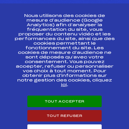
CONTACT
Nous utilisons des cookies de
ESPACE PRESSE
mesure d’audience (Google
Analytics) afin d’analyser la
fréquentation du site, vous
Ressources
proposer du contenu vidéo et les
performances du site, ainsi que des
Pass’Neige
cookies permettant le
Projet sportif fédéral
fonctionnement du site. Les
cookies de mesure d’audience ne
Projet de performance fédéral
sont déposés qu’avec votre
Antidopage
consentement. Vous pouvez
Pôle Développement, Formation, Suivi
accepter, refuser ou personnaliser
Scientifique
vos choix à tout moment. Pour
Listes ministérielles
obtenir plus d'informations sur
notre gestion des cookies, cliquez
Pôle vie de l’athlète
ici
.
Enseignement professionnel
Informatique et chronométrage
Circuits
TOUT ACCEPTER
Carrières
Développement des habiletés mentales
TOUT REFUSER