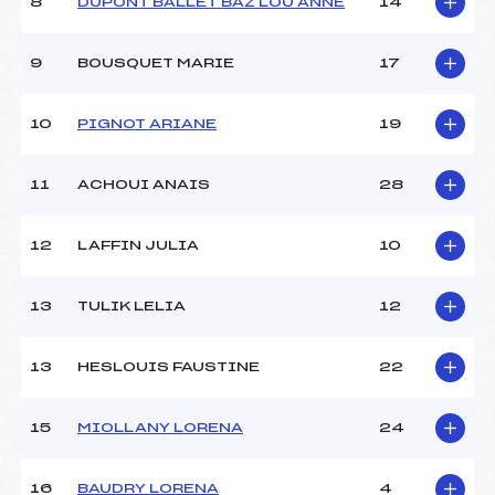
8
DUPONT BALLET BAZ LOU ANNE
14
9
BOUSQUET MARIE
17
10
PIGNOT ARIANE
19
11
ACHOUI ANAIS
28
12
LAFFIN JULIA
10
13
TULIK LELIA
12
13
HESLOUIS FAUSTINE
22
15
MIOLLANY LORENA
24
16
BAUDRY LORENA
4