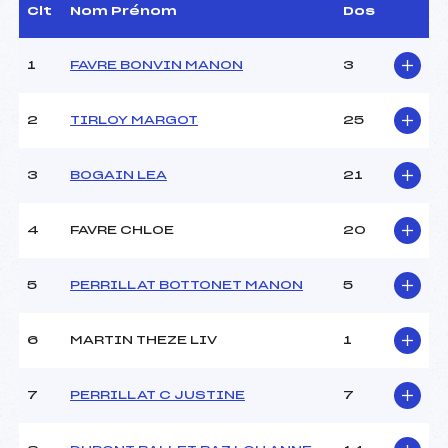
D.T Adjoint :
–
Clt
Nom Prénom
Dos
Dir. Epreuve :
ROGUET JEAN CLAUDE
(MB)
1
FAVRE BONVIN MANON
3
CARACTÉRISTIQUES DE LA PISTE
2
TIRLOY MARGOT
25
Piste :
PLATEAU DES GLIERES
Distance :
4 km
3
BOGAIN LEA
21
Point Haut :
–
Point Bas :
–
4
FAVRE CHLOE
20
Montée Tot. :
–
Montée Max. :
–
Homologation :
2018-33-1
5
PERRILLAT BOTTONET MANON
5
6
MARTIN THEZE LIV
1
Pénalité appliquée :
–
Coefficient :
–
Catégorie :
U15
7
PERRILLAT C JUSTINE
7
Style :
C