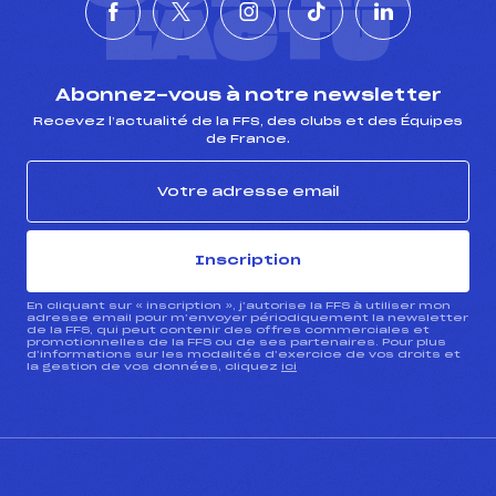
L'ACTU
Abonnez-vous à notre newsletter
Recevez l’actualité de la FFS, des clubs et des Équipes
de France.
Inscription
En cliquant sur « inscription », j’autorise la FFS à utiliser mon
adresse email pour m’envoyer périodiquement la newsletter
de la FFS, qui peut contenir des offres commerciales et
promotionnelles de la FFS ou de ses partenaires. Pour plus
d’informations sur les modalités d’exercice de vos droits et
la gestion de vos données, cliquez
ici