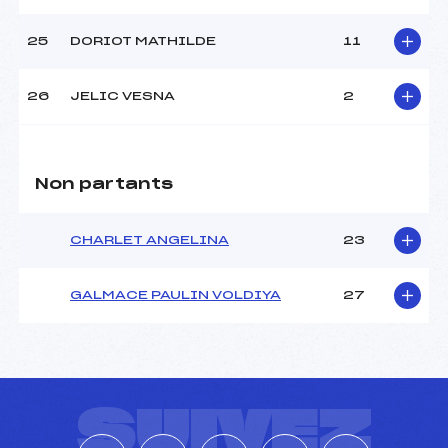
25
DORIOT MATHILDE
11
26
JELIC VESNA
2
Non partants
CHARLET ANGELINA
23
GALMACE PAULIN VOLDIYA
27
SUIVEZ