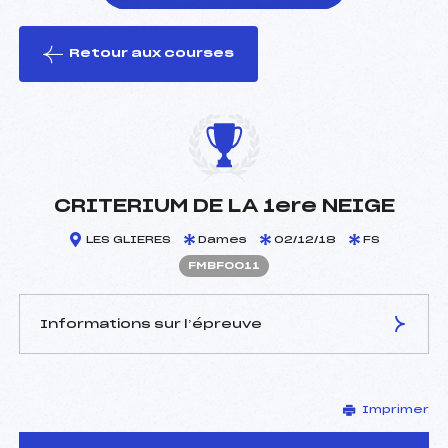
Retour aux courses
foi(s) le ski
CRITERIUM DE LA 1ere NEIGE
LES GLIERES
Dames
02/12/18
FS
FMBF0011
Informations sur l’épreuve
JURY DE COMPÉTITION
Imprimer
Délégué Technique :
PERRILLAT BOTONNET
JOEL (MB)