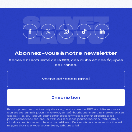
SUIVEZ
L'ACTU
Abonnez-vous à notre newsletter
Recevez l’actualité de la FFS, des clubs et des Équipes
de France.
Inscription
En cliquant sur « inscription », j’autorise la FFS à utiliser mon
adresse email pour m’envoyer périodiquement la newsletter
de la FFS, qui peut contenir des offres commerciales et
promotionnelles de la FFS ou de ses partenaires. Pour plus
d’informations sur les modalités d’exercice de vos droits et
la gestion de vos données, cliquez
ici