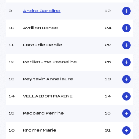
9
Andre Caroline
12
10
Avrillon Danae
24
11
Laroudie Cecile
22
12
Perillat-me Pascaline
25
13
Peytavin Anne laure
18
14
VELLAIDOM MARINE
14
15
Paccard Perrine
15
16
Kromer Marie
31