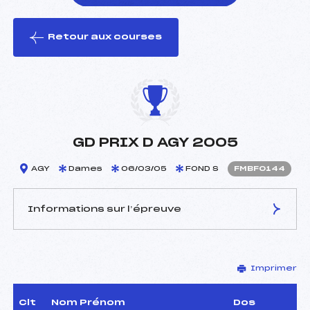
Retour aux courses
foi(s) le ski
GD PRIX D AGY 2005
AGY
Dames
06/03/05
FOND S
FMBF0144
Informations sur l’épreuve
JURY DE COMPÉTITION
Imprimer
Délégué Technique :
Bernard Metral (MB)
D.T Adjoint :
Béatrice Guittet (MB)
Dir. Epreuve :
Fabrice BOUVIER ()
Clt
Nom Prénom
Dos