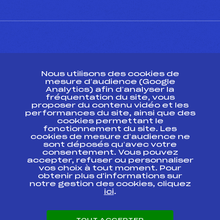
CONTACT
Nous utilisons des cookies de
ESPACE PRESSE
mesure d’audience (Google
Analytics) afin d’analyser la
fréquentation du site, vous
Ressources
proposer du contenu vidéo et les
performances du site, ainsi que des
Pass’Neige
cookies permettant le
Projet sportif fédéral
fonctionnement du site. Les
cookies de mesure d’audience ne
Projet de performance fédéral
sont déposés qu’avec votre
Antidopage
consentement. Vous pouvez
Pôle Développement, Formation, Suivi
accepter, refuser ou personnaliser
Scientifique
vos choix à tout moment. Pour
Listes ministérielles
obtenir plus d'informations sur
notre gestion des cookies, cliquez
Pôle vie de l’athlète
ici
.
Enseignement professionnel
Informatique et chronométrage
Circuits