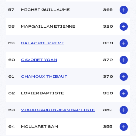
57
MICHET GUILLAUME
365
58
MARGAILLAN ETIENNE
326
59
SALACROUP REMI
338
60
CAVORET YOAN
372
61
CHAMOUX THIBAUT
376
62
LORIER BAPTISTE
336
63
VIARD GAUDIN JEAN BAPTISTE
352
64
MOLLARET SAM
355