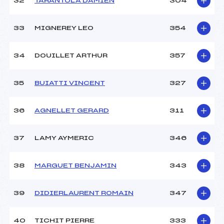
32
TARANTOLA DAMIEN
304
33
MIGNEREY LEO
354
34
DOUILLET ARTHUR
357
35
BUIATTI VINCENT
327
36
AGNELLET GERARD
311
37
LAMY AYMERIC
346
38
MARGUET BENJAMIN
343
39
DIDIERLAURENT ROMAIN
347
40
TICHIT PIERRE
333