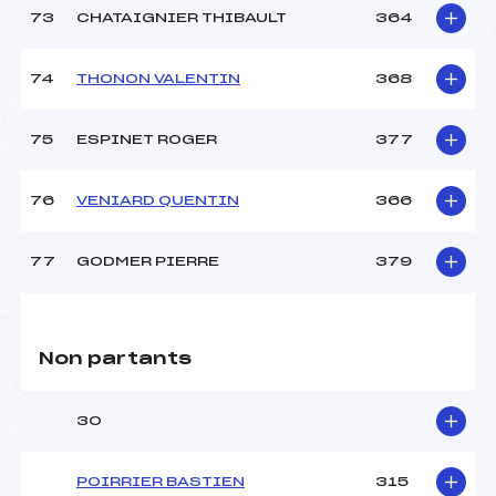
73
CHATAIGNIER THIBAULT
364
74
THONON VALENTIN
368
75
ESPINET ROGER
377
76
VENIARD QUENTIN
366
77
GODMER PIERRE
379
Non partants
30
POIRRIER BASTIEN
315