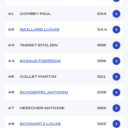
41
COMBEY PAUL
334
42
GAILLARD LUCAS
344
43
TASSET EMILIEN
358
44
SIGAUD PIERRICK
359
45
COLLET MARTIN
321
46
SCHOEFFEL ANTONIN
339
47
HERICHER ANTOINE
363
48
SCHWARTZ LOUIS
322