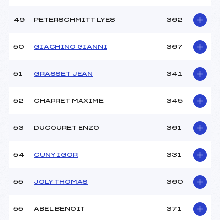
49
PETERSCHMITT LYES
362
50
GIACHINO GIANNI
367
51
GRASSET JEAN
341
52
CHARRET MAXIME
345
53
DUCOURET ENZO
361
54
CUNY IGOR
331
55
JOLY THOMAS
360
55
ABEL BENOIT
371