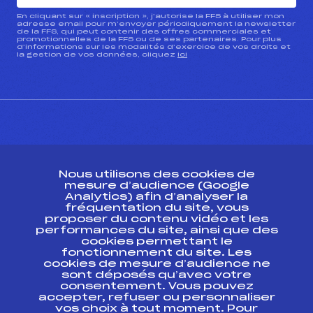
En cliquant sur « inscription », j’autorise la FFS à utiliser mon
adresse email pour m’envoyer périodiquement la newsletter
de la FFS, qui peut contenir des offres commerciales et
promotionnelles de la FFS ou de ses partenaires. Pour plus
d’informations sur les modalités d’exercice de vos droits et
la gestion de vos données, cliquez
ici
CONTACT
Nous utilisons des cookies de
ESPACE PRESSE
mesure d’audience (Google
Analytics) afin d’analyser la
fréquentation du site, vous
Ressources
proposer du contenu vidéo et les
performances du site, ainsi que des
Pass’Neige
cookies permettant le
Projet sportif fédéral
fonctionnement du site. Les
cookies de mesure d’audience ne
Projet de performance fédéral
sont déposés qu’avec votre
Antidopage
consentement. Vous pouvez
Pôle Développement, Formation, Suivi
accepter, refuser ou personnaliser
Scientifique
vos choix à tout moment. Pour