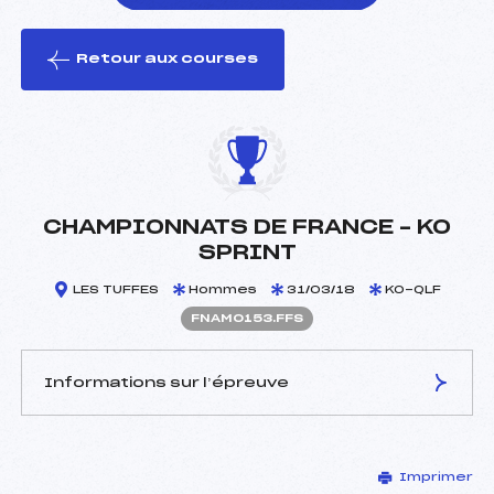
Retour aux courses
foi(s) le ski
CHAMPIONNATS DE FRANCE – KO
SPRINT
LES TUFFES
Hommes
31/03/18
KO-QLF
FNAM0153.FFS
Informations sur l’épreuve
JURY DE COMPÉTITION
Imprimer
Délégué Technique :
LEBAS QUENTIN (MB)