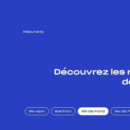
Résultats
Découvrez les 
d
Ski Alpin
Biathlon
Ski de Fond
Ski de 