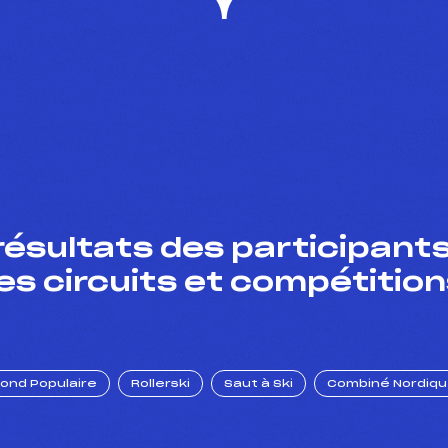
résultats des participants
es circuits et compétition
Fond Populaire
Rollerski
Saut à Ski
Combiné Nordiq