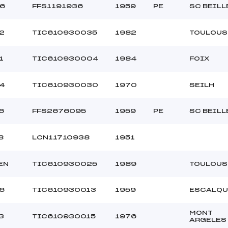
6
FFS1191936
1959
PE
SC BEILL
2
TIC610930035
1982
TOULOUS
1
TIC610930004
1984
FOIX
4
TIC610930030
1970
SEILH
6
FFS2676095
1959
PE
SC BEILL
8
LCN11710938
1951
EN
TIC610930025
1989
TOULOUS
6
TIC610930013
1959
ESCALQU
MONT
3
TIC610930015
1976
ARGELES