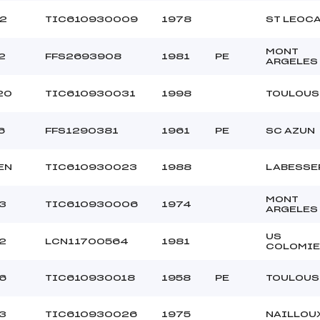
2
TIC610930009
1978
ST LEOC
MONT
2
FFS2693908
1981
PE
ARGELES
20
TIC610930031
1998
TOULOUS
6
FFS1290381
1961
PE
SC AZUN
EN
TIC610930023
1988
LABESSE
MONT
3
TIC610930006
1974
ARGELES
US
2
LCN11700564
1981
COLOMIE
6
TIC610930018
1958
PE
TOULOUS
3
TIC610930026
1975
NAILLOU