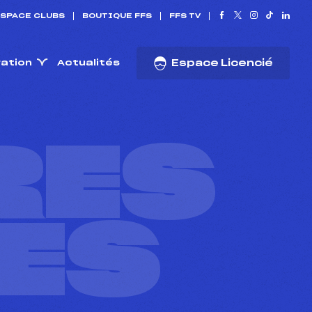
SPACE CLUBS
BOUTIQUE FFS
FFS TV
ration
Actualités
Espace Licencié
RES
ES