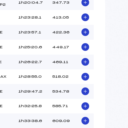
1h20:04.7
347.73
P2
1h23:28.1
413.05
E
1h23:57.1
422.36
E
1h25:20.6
449.17
E
1h26:22.7
469.11
 AX
1h28:55.0
518.02
E
1h29:47.2
534.78
E
1h32:25.8
585.71
1h33:38.6
609.09