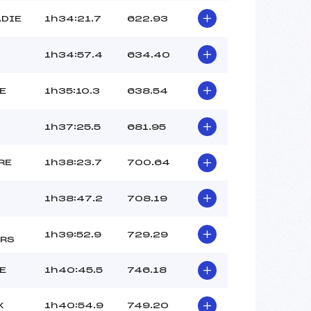
ADIE
1h34:21.7
622.93
1h34:57.4
634.40
E
1h35:10.3
638.54
1h37:25.5
681.95
RE
1h38:23.7
700.64
1h38:47.2
708.19
1h39:52.9
729.29
RS
E
1h40:45.5
746.18
X
1h40:54.9
749.20