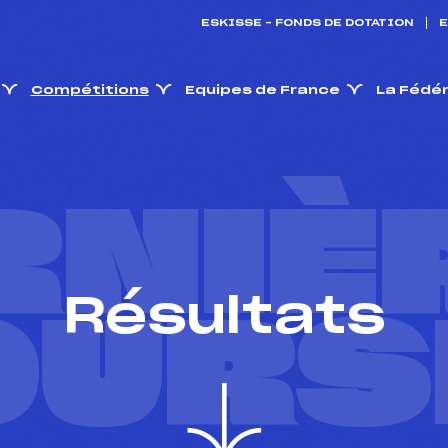
ESKISSE – FONDS DE DOTATION
E
Compétitions
Equipes de France
La Fédé
RNIÈ
Résultats
OURS