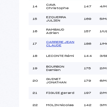
CAVA
14
147
4/M
Christophe
EZQUERRA
15
169
5/M
JULIEN
RAMBAUD
16
157
1/U
Adrien
CARRERE JEAN
17
186
1/M
CLAUDE
18
LECONTE Rémi
144
3/S
BOURBON
19
175
2/M
Damien
GUINET
20
179
6/M
JONATHAN
21
FIGUIE gerard
197
2/M
22
MOLIN Nicolas
142
3/M