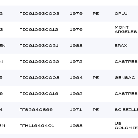
2
TIC610930003
1979
PE
ORLU
MONT
3
TIC610930012
1976
ARGELES
EN
TIC610930021
1988
BRAX
M4
TIC610930022
1972
CASTRES
5
TIC610930008
1964
PE
GENSAC
6
TIC610930016
1962
CASTRES
4
FFS2640866
1971
PE
SC BEILL
US
EN
FFH11649401
1988
COLOMIE