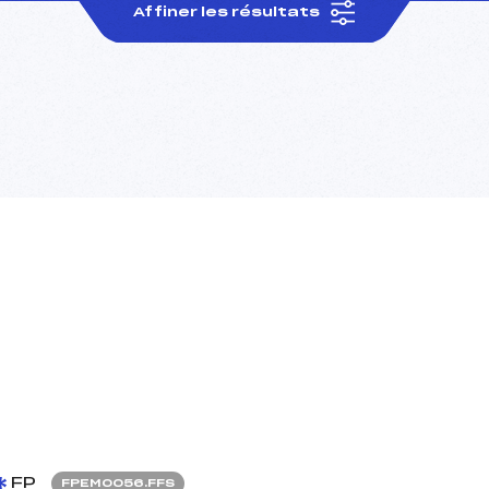
Affiner les résultats
FP
FPEM0056.FFS