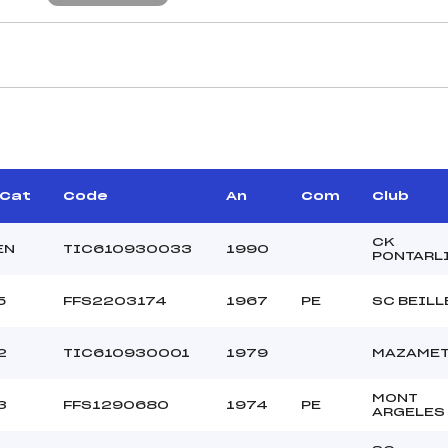
CARACTÉRISTIQU
RAYNAUD MARCEL ()
Piste :
–
Distance :
BOSC OLIVIER (PE)
Point Haut :
/Cat
Code
An
Com
Club
Point Bas :
Montée Tot. :
CK
EN
TIC610930033
1990
PONTARL
Montée Max. :
Homologation :
5
FFS2203174
1967
PE
SC BEILL
204.8300
2
TIC610930001
1979
MAZAME
1400
U18->M12
MONT
3
FFS1290680
1974
PE
ARGELES
L