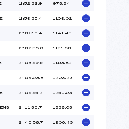
E
1h52:32.9
973.34
E
1h59:35.4
1109.02
2h01:16.4
1141.45
2h02:50.3
1171.60
E
2h03:59.5
1193.82
2h04:28.8
1203.23
E
2h06:55.2
1250.23
ENS
2h11:30.7
1338.63
2h40:58.7
1906.43