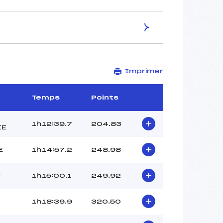
ES DE LA PISTE
Imprimer
Site de Replis
21 km
–
Temps
Points
–
–
1h12:39.7
204.83
IE
–
–
E
1h14:57.2
248.98
T
1h15:00.1
249.92
1h18:39.9
320.50