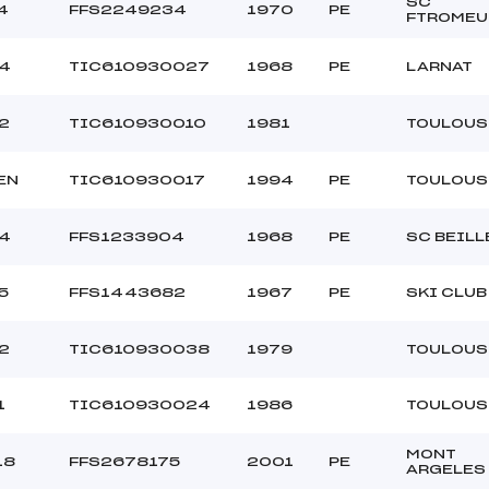
SC
4
FFS2249234
1970
PE
FTROMEU
4
TIC610930027
1968
PE
LARNAT
2
TIC610930010
1981
TOULOUS
EN
TIC610930017
1994
PE
TOULOUS
4
FFS1233904
1968
PE
SC BEILL
5
FFS1443682
1967
PE
SKI CLUB
2
TIC610930038
1979
TOULOUS
1
TIC610930024
1986
TOULOUS
MONT
18
FFS2678175
2001
PE
ARGELES