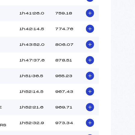
1h41:26.0
759.18
1h42:14.5
774.76
1h43:52.0
806.07
1h47:37.6
878.51
1h51:36.5
955.23
1h52:14.5
967.43
E
1h52:21.6
969.71
1h52:32.9
973.34
RS