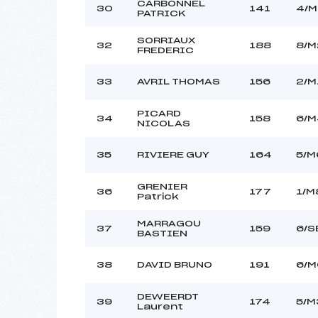
CARBONNEL
30
141
4/M
PATRICK
SORRIAUX
32
188
8/M
FREDERIC
33
AVRIL THOMAS
156
2/M
PICARD
34
158
6/M
NICOLAS
35
RIVIERE GUY
164
5/M
GRENIER
36
177
1/M
Patrick
MARRAGOU
37
159
6/S
BASTIEN
38
DAVID BRUNO
191
6/M
DEWEERDT
39
174
5/M
Laurent