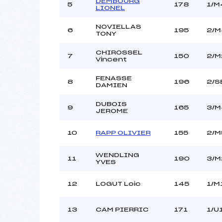
DEMBOURG
5
178
1/M
LIONEL
NOVIELLAS
6
195
2/M
TONY
CHIROSSEL
7
150
2/M
Vincent
FENASSE
8
196
2/S
DAMIEN
DUBOIS
9
165
3/M
JEROME
10
RAPP OLIVIER
155
2/M
WENDLING
11
190
3/M
YVES
12
LOGUT Loic
145
1/M
13
CAM PIERRIC
171
1/U