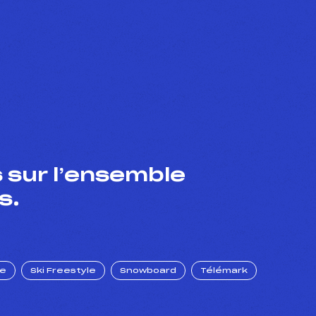
 sur l’ensemble
s.
ue
Ski Freestyle
Snowboard
Télémark