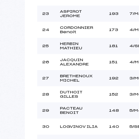
ASPIROT
23
193
7/M
JEROME
CORDONNIER
24
173
4/M
Benoit
HERBIN
25
181
4/S
MATHIEU
JACQUIN
26
151
4/
ALEXANDRE
BRETHENOUX
27
192
3/M
MICHEL
DUTHOIT
28
152
3/M
GILLES
PACTEAU
29
148
5/M
BENOIT
30
LOGVINOV ILIA
140
5/S