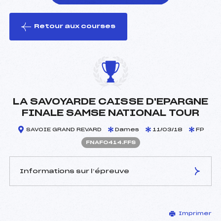
Retour aux courses
foi(s) le ski
LA SAVOYARDE CAISSE D'EPARGNE
FINALE SAMSE NATIONAL TOUR
SAVOIE GRAND REVARD
Dames
11/03/18
FP
FNAF0414.FFS
Informations sur l’épreuve
JURY DE COMPÉTITION
Imprimer
Délégué Technique :
DHEYRIAT FABIENNE ()