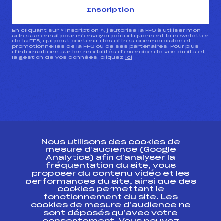
Inscription
En cliquant sur « inscription », j’autorise la FFS à utiliser mon
adresse email pour m’envoyer périodiquement la newsletter
de la FFS, qui peut contenir des offres commerciales et
promotionnelles de la FFS ou de ses partenaires. Pour plus
d’informations sur les modalités d’exercice de vos droits et
la gestion de vos données, cliquez
ici
CONTACT
Nous utilisons des cookies de
ESPACE PRESSE
mesure d’audience (Google
Analytics) afin d’analyser la
fréquentation du site, vous
Ressources
proposer du contenu vidéo et les
performances du site, ainsi que des
Pass’Neige
cookies permettant le
Projet sportif fédéral
fonctionnement du site. Les
cookies de mesure d’audience ne
Projet de performance fédéral
sont déposés qu’avec votre
Antidopage