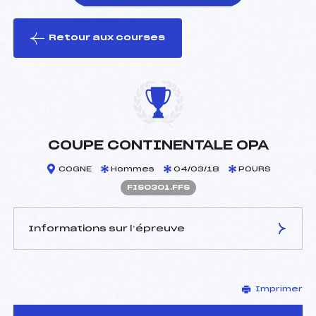
Retour aux courses
foi(s) le ski
COUPE CONTINENTALE OPA
COGNE
Hommes
04/03/18
POURS
FIS0301.FFS
Informations sur l’épreuve
JURY DE COMPÉTITION
Imprimer
Délégué Technique :
–
D.T Adjoint :
–