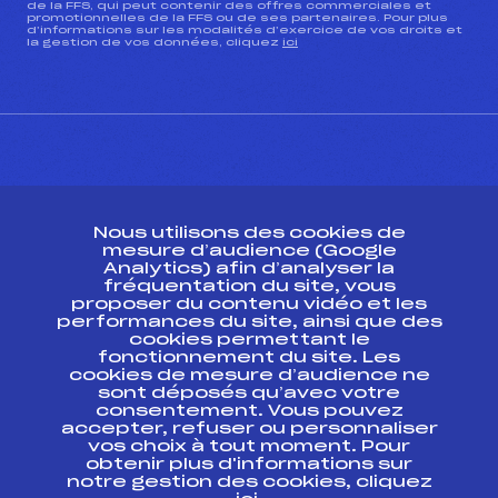
de la FFS, qui peut contenir des offres commerciales et
promotionnelles de la FFS ou de ses partenaires. Pour plus
d’informations sur les modalités d’exercice de vos droits et
la gestion de vos données, cliquez
ici
CONTACT
Nous utilisons des cookies de
ESPACE PRESSE
mesure d’audience (Google
Analytics) afin d’analyser la
fréquentation du site, vous
Ressources
proposer du contenu vidéo et les
performances du site, ainsi que des
Pass’Neige
cookies permettant le
Projet sportif fédéral
fonctionnement du site. Les
cookies de mesure d’audience ne
Projet de performance fédéral
sont déposés qu’avec votre
Antidopage
consentement. Vous pouvez
Pôle Développement, Formation, Suivi
accepter, refuser ou personnaliser
Scientifique
vos choix à tout moment. Pour
Listes ministérielles
obtenir plus d'informations sur
notre gestion des cookies, cliquez
Pôle vie de l’athlète