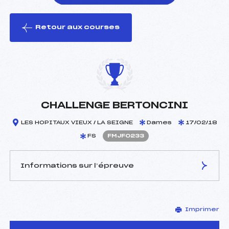
Retour aux courses
foi(s) le ski
CHALLENGE BERTONCINI
LES HOPITAUX VIEUX / LA SEIGNE
Dames
17/02/18
FS
FMJF0233
Informations sur l’épreuve
JURY DE COMPÉTITION
Imprimer
Délégué Technique :
DREZET DANIEL (MJ)
D.T Adjoint :
–