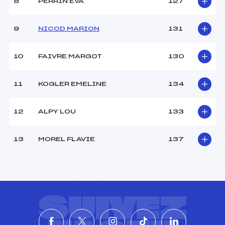
8
PERRIN EVA
127
9
NICOD MARION
131
10
FAIVRE MARGOT
130
11
KOGLER EMELINE
134
12
ALPY LOU
133
13
MOREL FLAVIE
137
SUIVEZ