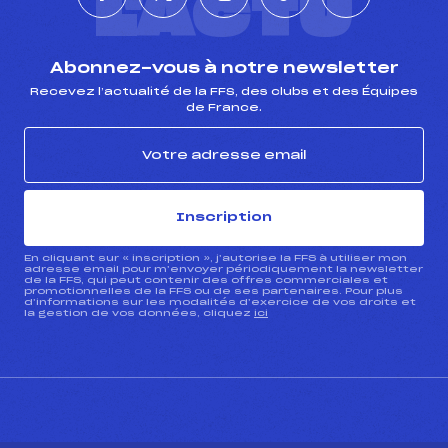
L'ACTU
Abonnez-vous à notre newsletter
Recevez l’actualité de la FFS, des clubs et des Équipes
de France.
Inscription
En cliquant sur « inscription », j’autorise la FFS à utiliser mon
adresse email pour m’envoyer périodiquement la newsletter
de la FFS, qui peut contenir des offres commerciales et
promotionnelles de la FFS ou de ses partenaires. Pour plus
d’informations sur les modalités d’exercice de vos droits et
la gestion de vos données, cliquez
ici