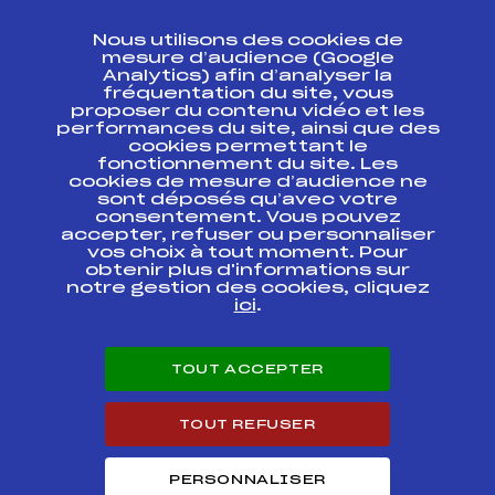
CONTACT
Nous utilisons des cookies de
ESPACE PRESSE
mesure d’audience (Google
Analytics) afin d’analyser la
fréquentation du site, vous
Ressources
proposer du contenu vidéo et les
performances du site, ainsi que des
Pass’Neige
cookies permettant le
Projet sportif fédéral
fonctionnement du site. Les
cookies de mesure d’audience ne
Projet de performance fédéral
sont déposés qu’avec votre
Antidopage
consentement. Vous pouvez
Pôle Développement, Formation, Suivi
accepter, refuser ou personnaliser
Scientifique
vos choix à tout moment. Pour
Listes ministérielles
obtenir plus d'informations sur
notre gestion des cookies, cliquez
Pôle vie de l’athlète
ici
.
Enseignement professionnel
Informatique et chronométrage
Circuits
TOUT ACCEPTER
Carrières
Développement des habiletés mentales
TOUT REFUSER
PERSONNALISER