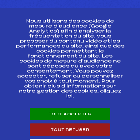
CONTACT
Nous utilisons des cookies de
ESPACE PRESSE
mesure d’audience (Google
Analytics) afin d’analyser la
fréquentation du site, vous
Ressources
proposer du contenu vidéo et les
performances du site, ainsi que des
Pass’Neige
cookies permettant le
Projet sportif fédéral
fonctionnement du site. Les
cookies de mesure d’audience ne
Projet de performance fédéral
sont déposés qu’avec votre
Antidopage
consentement. Vous pouvez
Pôle Développement, Formation, Suivi
accepter, refuser ou personnaliser
Scientifique
vos choix à tout moment. Pour
Listes ministérielles
obtenir plus d'informations sur
notre gestion des cookies, cliquez
Pôle vie de l’athlète
ici
.
Enseignement professionnel
Informatique et chronométrage
Circuits
TOUT ACCEPTER
Carrières
Développement des habiletés mentales
TOUT REFUSER