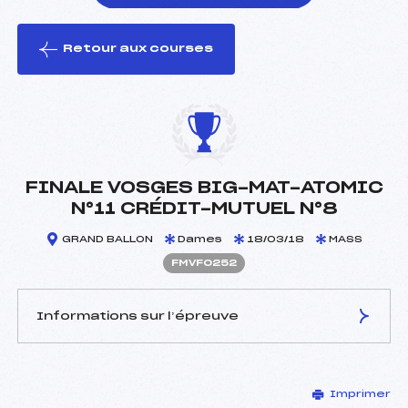
Retour aux courses
foi(s) le ski
FINALE VOSGES BIG-MAT-ATOMIC
N°11 CRÉDIT-MUTUEL N°8
GRAND BALLON
Dames
18/03/18
MASS
FMVF0252
Informations sur l’épreuve
JURY DE COMPÉTITION
Imprimer
Délégué Technique :
SIMON ROBERT (MV)