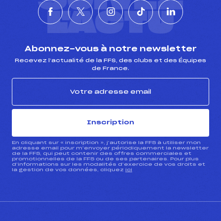
L'ACTU
Abonnez-vous à notre newsletter
Recevez l’actualité de la FFS, des clubs et des Équipes
de France.
Inscription
En cliquant sur « inscription », j’autorise la FFS à utiliser mon
adresse email pour m’envoyer périodiquement la newsletter
de la FFS, qui peut contenir des offres commerciales et
promotionnelles de la FFS ou de ses partenaires. Pour plus
d’informations sur les modalités d’exercice de vos droits et
la gestion de vos données, cliquez
ici