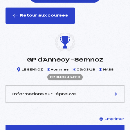
Retour aux courses
foi(s) le ski
GP d'Annecy -Semnoz
LE SEMNOZ
Hommes
03/03/18
MASS
FMBM0145.FFS
Informations sur l’épreuve
JURY DE COMPÉTITION
Imprimer
Délégué Technique :
ROGUET MATHIEU (MB)
D.T Adjoint :
–