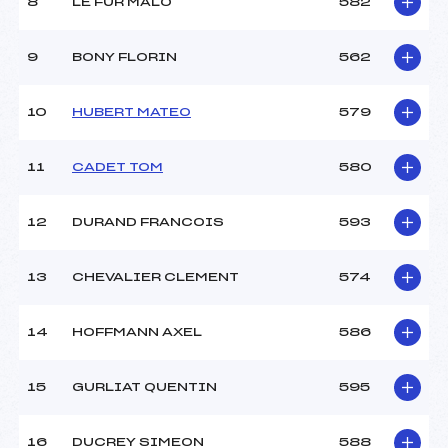
8
LE FUR MALO
582
9
BONY FLORIN
562
10
HUBERT MATEO
579
11
CADET TOM
580
12
DURAND FRANCOIS
593
13
CHEVALIER CLEMENT
574
14
HOFFMANN AXEL
586
15
GURLIAT QUENTIN
595
16
DUCREY SIMEON
588