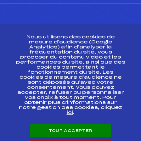
CONTACT
Nous utilisons des cookies de
ESPACE PRESSE
mesure d’audience (Google
Analytics) afin d’analyser la
fréquentation du site, vous
Ressources
proposer du contenu vidéo et les
performances du site, ainsi que des
Pass’Neige
cookies permettant le
Projet sportif fédéral
fonctionnement du site. Les
cookies de mesure d’audience ne
Projet de performance fédéral
sont déposés qu’avec votre
Antidopage
consentement. Vous pouvez
Pôle Développement, Formation, Suivi
accepter, refuser ou personnaliser
Scientifique
vos choix à tout moment. Pour
Listes ministérielles
obtenir plus d'informations sur
notre gestion des cookies, cliquez
Pôle vie de l’athlète
ici
.
Enseignement professionnel
Informatique et chronométrage
Circuits
TOUT ACCEPTER
Carrières