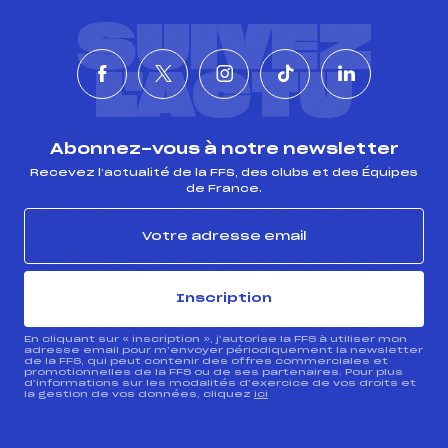
SUIVEZ
L'ACTU
Abonnez-vous à notre newsletter
Recevez l’actualité de la FFS, des clubs et des Équipes
de France.
Inscription
En cliquant sur « inscription », j’autorise la FFS à utiliser mon
adresse email pour m’envoyer périodiquement la newsletter
de la FFS, qui peut contenir des offres commerciales et
promotionnelles de la FFS ou de ses partenaires. Pour plus
d’informations sur les modalités d’exercice de vos droits et
la gestion de vos données, cliquez
ici