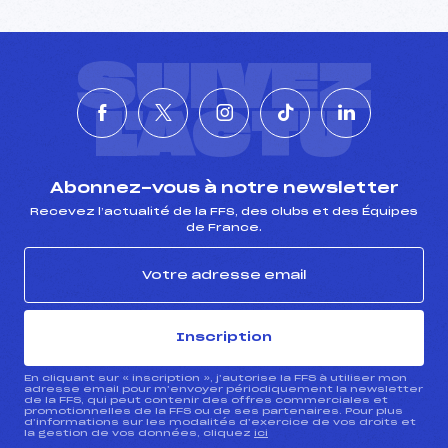
SUIVEZ
L'ACTU
Abonnez-vous à notre newsletter
Recevez l’actualité de la FFS, des clubs et des Équipes
de France.
Inscription
En cliquant sur « inscription », j’autorise la FFS à utiliser mon
adresse email pour m’envoyer périodiquement la newsletter
de la FFS, qui peut contenir des offres commerciales et
promotionnelles de la FFS ou de ses partenaires. Pour plus
d’informations sur les modalités d’exercice de vos droits et
la gestion de vos données, cliquez
ici