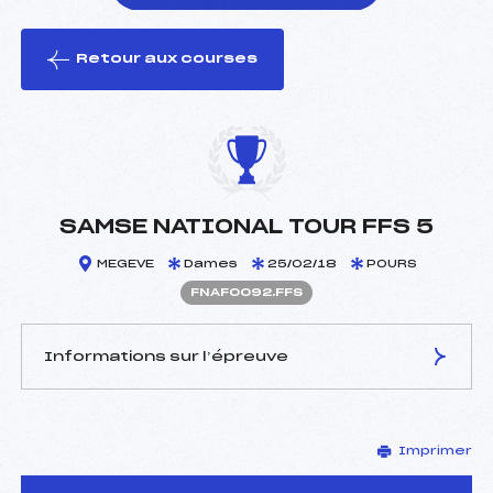
Retour aux courses
foi(s) le ski
SAMSE NATIONAL TOUR FFS 5
MEGEVE
Dames
25/02/18
POURS
FNAF0092.FFS
Informations sur l’épreuve
JURY DE COMPÉTITION
Imprimer
Délégué Technique :
ROGUET JEAN CLAUDE
(MB)