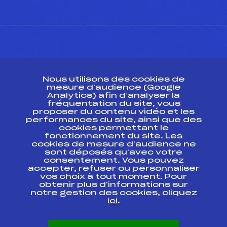
CONTACT
Nous utilisons des cookies de
ESPACE PRESSE
mesure d’audience (Google
Analytics) afin d’analyser la
fréquentation du site, vous
Ressources
proposer du contenu vidéo et les
performances du site, ainsi que des
Pass’Neige
cookies permettant le
Projet sportif fédéral
fonctionnement du site. Les
cookies de mesure d’audience ne
Projet de performance fédéral
sont déposés qu’avec votre
Antidopage
consentement. Vous pouvez
Pôle Développement, Formation, Suivi
accepter, refuser ou personnaliser
Scientifique
vos choix à tout moment. Pour
Listes ministérielles
obtenir plus d'informations sur
notre gestion des cookies, cliquez
Pôle vie de l’athlète
ici
.
Enseignement professionnel
Informatique et chronométrage