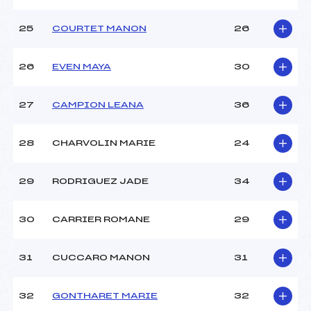
25
COURTET MANON
26
26
EVEN MAYA
30
27
CAMPION LEANA
36
28
CHARVOLIN MARIE
24
29
RODRIGUEZ JADE
34
30
CARRIER ROMANE
29
31
CUCCARO MANON
31
32
GONTHARET MARIE
32