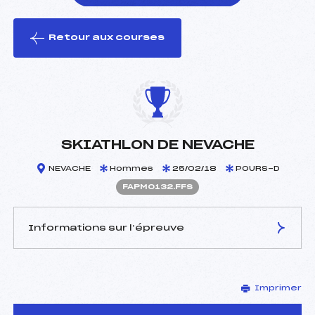
Retour aux courses
foi(s) le ski
SKIATHLON DE NEVACHE
NEVACHE
Hommes
25/02/18
POURS-D
FAPM0132.FFS
Informations sur l’épreuve
JURY DE COMPÉTITION
Imprimer
Délégué Technique :
FINE LAURENCE (AP)
D.T Adjoint :
–