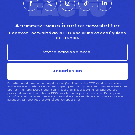
L'ACTU
Abonnez-vous à notre newsletter
Recevez l’actualité de la FFS, des clubs et des Équipes
de France.
Inscription
En cliquant sur « inscription », j’autorise la FFS à utiliser mon
adresse email pour m’envoyer périodiquement la newsletter
de la FFS, qui peut contenir des offres commerciales et
promotionnelles de la FFS ou de ses partenaires. Pour plus
d’informations sur les modalités d’exercice de vos droits et
la gestion de vos données, cliquez
ici