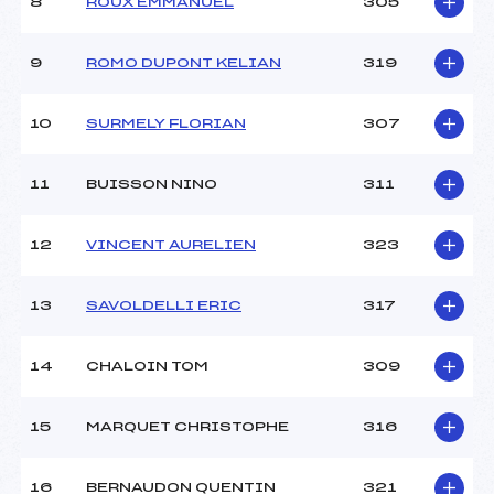
8
ROUX EMMANUEL
305
9
ROMO DUPONT KELIAN
319
10
SURMELY FLORIAN
307
11
BUISSON NINO
311
12
VINCENT AURELIEN
323
13
SAVOLDELLI ERIC
317
14
CHALOIN TOM
309
15
MARQUET CHRISTOPHE
316
16
BERNAUDON QUENTIN
321