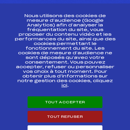
CONTACT
Nous utilisons des cookies de
ESPACE PRESSE
mesure d’audience (Google
Analytics) afin d’analyser la
fréquentation du site, vous
Ressources
proposer du contenu vidéo et les
performances du site, ainsi que des
Pass’Neige
cookies permettant le
Projet sportif fédéral
fonctionnement du site. Les
cookies de mesure d’audience ne
Projet de performance fédéral
sont déposés qu’avec votre
Antidopage
consentement. Vous pouvez
Pôle Développement, Formation, Suivi
accepter, refuser ou personnaliser
Scientifique
vos choix à tout moment. Pour
Listes ministérielles
obtenir plus d'informations sur
notre gestion des cookies, cliquez
Pôle vie de l’athlète
ici
.
Enseignement professionnel
Informatique et chronométrage
Circuits
TOUT ACCEPTER
Carrières
Développement des habiletés mentales
TOUT REFUSER