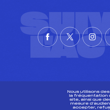
SUI
L'A
Nous utilisons de
la fréquentation
site, ainsi que 
R
mesure d’audien
accepter, refus