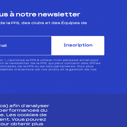
s à notre newsletter
de la FFS, des clubs et des Équipes de
Inscription
ion », j’autorise la FFS à utiliser mon adresse email pour
 la newsletter de la FFS, qui peut contenir des offres
nnelles de la FFS ou de ses partenaires. Pour plus
dalités d’exercice de vos droits et la gestion de vos
s) afin d’analyser
s performances du
e. Les cookies de
ent. Vous pouvez
athlète
our obtenir plus