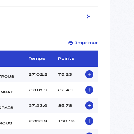
ES DE LA PISTE
Imprimer
Site de Replis
7.5 km
–
Temps
Points
–
–
27:02.2
75.23
TROUS
–
–
27:16.8
82.43
ANNAI
27:23.6
85.78
DRAIS
27:58.9
103.19
ROUS