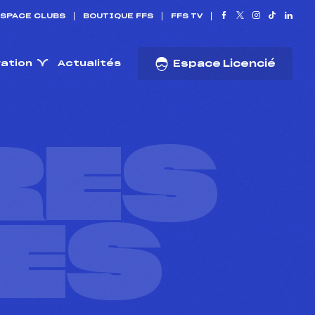
SPACE CLUBS
BOUTIQUE FFS
FFS TV
ration
Actualités
Espace Licencié
RES
ES