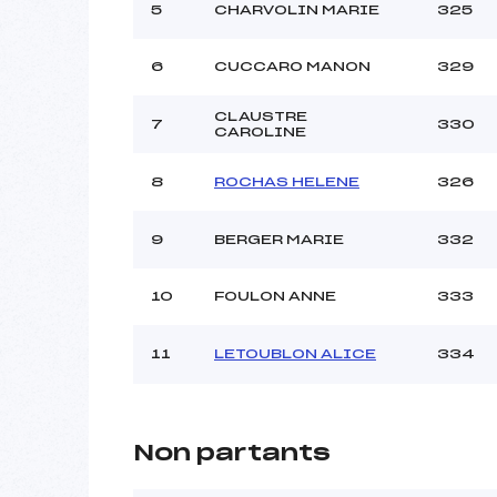
5
CHARVOLIN MARIE
325
6
CUCCARO MANON
329
CLAUSTRE
7
330
CAROLINE
8
ROCHAS HELENE
326
9
BERGER MARIE
332
10
FOULON ANNE
333
11
LETOUBLON ALICE
334
Non partants