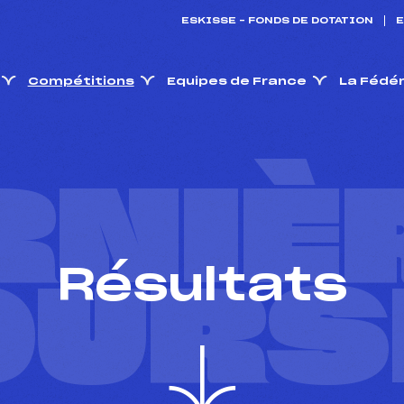
ESKISSE – FONDS DE DOTATION
E
Compétitions
Equipes de France
La Fédé
RNIÈ
Résultats
OURS