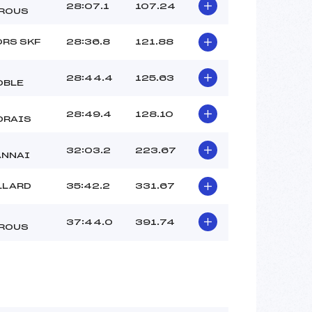
28:07.1
107.24
ROUS
RS SKF
28:36.8
121.88
28:44.4
125.63
OBLE
28:49.4
128.10
DRAIS
32:03.2
223.67
ANNAI
LLARD
35:42.2
331.67
37:44.0
391.74
ROUS