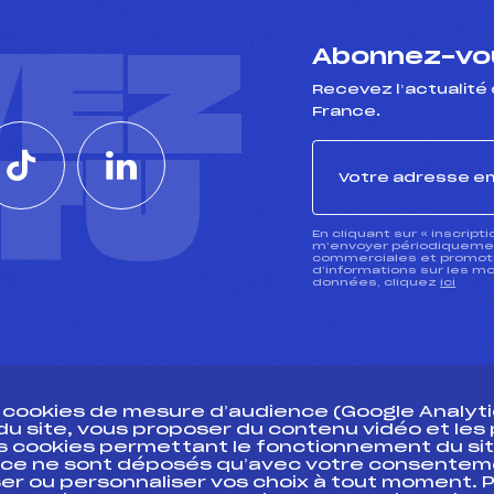
VEZ
Abonnez-vou
Recevez l’actualité 
France.
CTU
En cliquant sur « inscript
m’envoyer périodiquement
commerciales et promotio
d’informations sur les mo
données, cliquez
ici
s cookies de mesure d’audience (Google Analytic
 du site, vous proposer du contenu vidéo et le
des cookies permettant le fonctionnement du sit
essources
ce ne sont déposés qu’avec votre consentem
Pass’Neige
Pôle vie de l’
er ou personnaliser vos choix à tout moment. P