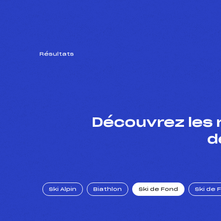
Résultats
Découvrez les 
d
Ski Alpin
Biathlon
Ski de Fond
Ski de 