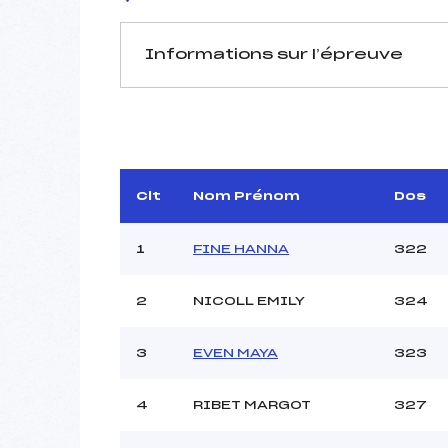
Informations sur l’épreuve
JURY DE COMPÉTITION
Délégué Technique :
D.T Adjoint :
Dir. Epreuve :
BOU
Clt
Nom Prénom
Dos
1
FINE HANNA
322
2
NICOLL EMILY
324
Pénalité appliquée :
3
EVEN MAYA
323
Coefficient :
Catégorie :
4
RIBET MARGOT
327
Style :