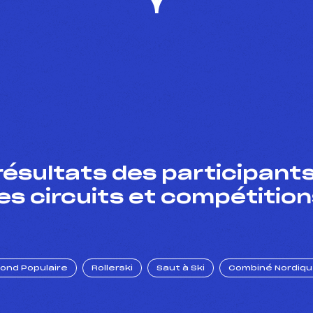
résultats des participants
es circuits et compétition
Fond Populaire
Rollerski
Saut à Ski
Combiné Nordiq