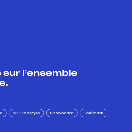
 sur l’ensemble
s.
ue
Ski Freestyle
Snowboard
Télémark