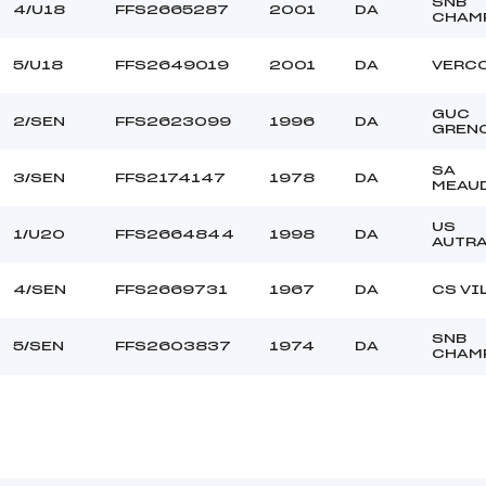
SNB
4/U18
FFS2665287
2001
DA
CHAM
5/U18
FFS2649019
2001
DA
VERCO
GUC
2/SEN
FFS2623099
1996
DA
GREN
SA
3/SEN
FFS2174147
1978
DA
MEAU
US
1/U20
FFS2664844
1998
DA
AUTR
4/SEN
FFS2669731
1967
DA
CS VI
SNB
5/SEN
FFS2603837
1974
DA
CHAM