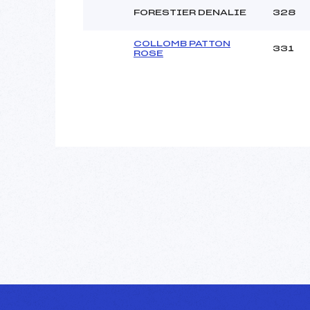
FORESTIER DENALIE
328
COLLOMB PATTON
331
ROSE