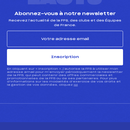
Abonnez-vous à notre newsletter
Recevez l’actualité de la FFS, des clubs et des Équipes
de France.
Inscription
En cliquant sur « inscription », j’autorise la FFS à utiliser mon
adresse email pour m’envoyer périodiquement la newsletter
de la FFS, qui peut contenir des offres commerciales et
promotionnelles de la FFS ou de ses partenaires. Pour plus
d’informations sur les modalités d’exercice de vos droits et
la gestion de vos données, cliquez
ici
CONTACT