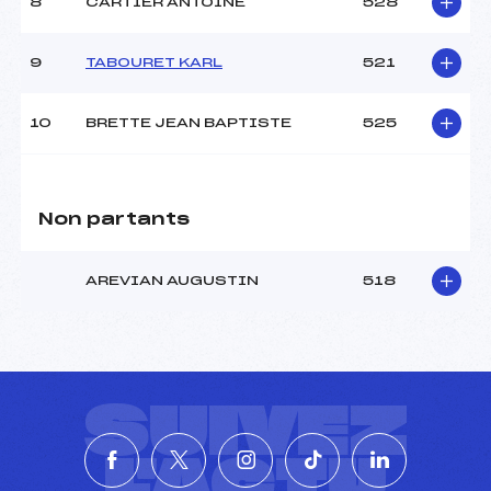
8
CARTIER ANTOINE
528
9
TABOURET KARL
521
10
BRETTE JEAN BAPTISTE
525
Non partants
AREVIAN AUGUSTIN
518
SUIVEZ
L'ACTU