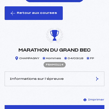
Retour aux courses
foi(s) le ski
MARATHON DU GRAND BEC
CHAMPAGNY
Hommes
04/03/18
FP
FSAM0114
Informations sur l’épreuve
JURY DE COMPÉTITION
Imprimer
Délégué Technique :
ROUSTAIN JEAN PAUL
(SA)