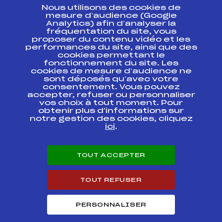
Nous utilisons des cookies de
ESPACE PRESSE
mesure d’audience (Google
Analytics) afin d’analyser la
fréquentation du site, vous
Ressources
proposer du contenu vidéo et les
performances du site, ainsi que des
Pass’Neige
cookies permettant le
Projet sportif fédéral
fonctionnement du site. Les
cookies de mesure d’audience ne
Projet de performance fédéral
sont déposés qu’avec votre
Antidopage
consentement. Vous pouvez
Pôle Développement, Formation, Suivi
accepter, refuser ou personnaliser
Scientifique
vos choix à tout moment. Pour
Listes ministérielles
obtenir plus d'informations sur
notre gestion des cookies, cliquez
Pôle vie de l’athlète
ici
.
Enseignement professionnel
Informatique et chronométrage
Circuits
TOUT ACCEPTER
Carrières
Développement des habiletés mentales
TOUT REFUSER
PERSONNALISER
© 2026 Fédération Française de Ski
Mentions légales
Politique de