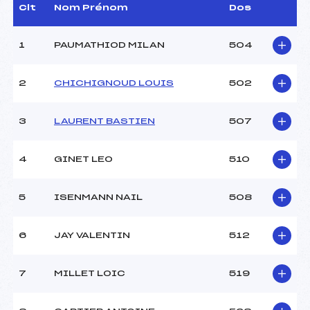
D.T Adjoint :
–
Clt
Nom Prénom
Dos
Dir. Epreuve :
TISSOT XAVIER (SA)
1
PAUMATHIOD MILAN
504
CARACTÉRISTIQUES DE LA PISTE
2
CHICHIGNOUD LOUIS
502
Piste :
SITE NORDIQUE
CHAMPAGNY LE HAU
Distance :
10 km
3
LAURENT BASTIEN
507
Point Haut :
1500 m
Point Bas :
1445 m
4
GINET LEO
510
Montée Tot. :
–
Montée Max. :
–
Homologation :
2013.47.1
5
ISENMANN NAIL
508
6
JAY VALENTIN
512
Pénalité appliquée :
–
Coefficient :
–
Catégorie :
U16->M12
7
MILLET LOIC
519
Style :
C