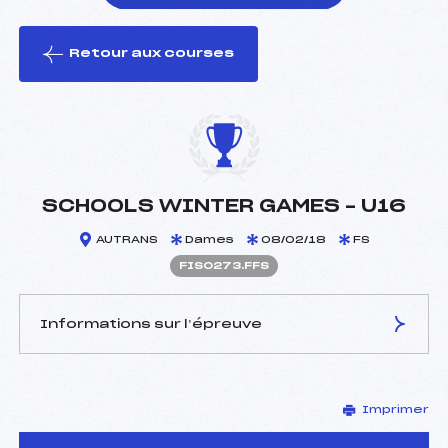
Retour aux courses
foi(s) le ski
SCHOOLS WINTER GAMES – U16
AUTRANS
Dames
08/02/18
FS
FIS0273.FFS
Informations sur l’épreuve
JURY DE COMPÉTITION
Imprimer
Délégué Technique :
–
D.T Adjoint :
–