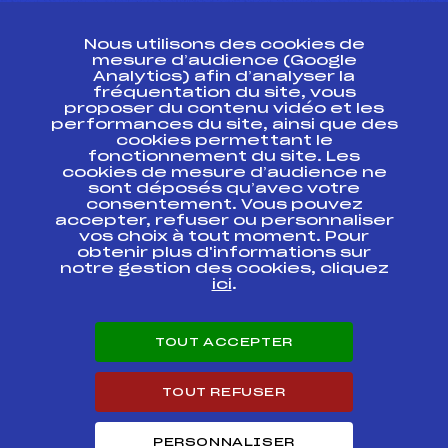
CONTACT
Nous utilisons des cookies de
ESPACE PRESSE
mesure d’audience (Google
Analytics) afin d’analyser la
fréquentation du site, vous
Ressources
proposer du contenu vidéo et les
performances du site, ainsi que des
Pass’Neige
cookies permettant le
Projet sportif fédéral
fonctionnement du site. Les
cookies de mesure d’audience ne
Projet de performance fédéral
sont déposés qu’avec votre
Antidopage
consentement. Vous pouvez
Pôle Développement, Formation, Suivi
accepter, refuser ou personnaliser
Scientifique
vos choix à tout moment. Pour
Listes ministérielles
obtenir plus d'informations sur
notre gestion des cookies, cliquez
Pôle vie de l’athlète
ici
.
Enseignement professionnel
Informatique et chronométrage
Circuits
TOUT ACCEPTER
Carrières
Développement des habiletés mentales
TOUT REFUSER
PERSONNALISER