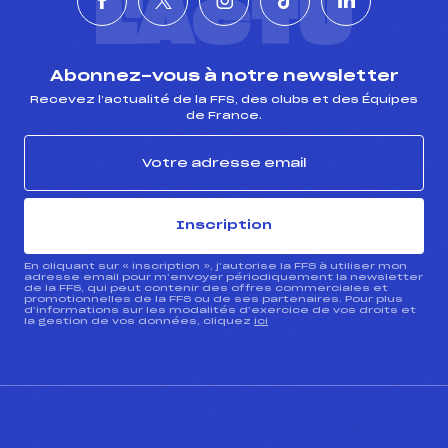
L'ACTU
Abonnez-vous à notre newsletter
Recevez l’actualité de la FFS, des clubs et des Équipes
de France.
Inscription
En cliquant sur « inscription », j’autorise la FFS à utiliser mon
adresse email pour m’envoyer périodiquement la newsletter
de la FFS, qui peut contenir des offres commerciales et
promotionnelles de la FFS ou de ses partenaires. Pour plus
d’informations sur les modalités d’exercice de vos droits et
la gestion de vos données, cliquez
ici