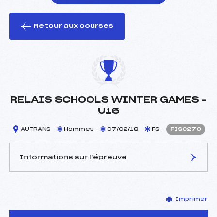
Retour aux courses
foi(s) le ski
RELAIS SCHOOLS WINTER GAMES –
U16
AUTRANS
Hommes
07/02/18
FS
FIS0270
Informations sur l’épreuve
JURY DE COMPÉTITION
Imprimer
Délégué Technique :
–
D.T Adjoint :
–