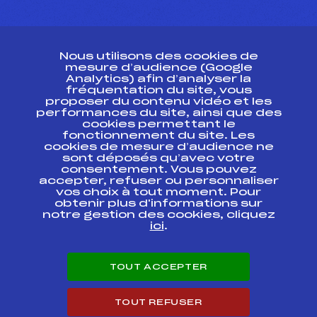
CONTACT
Nous utilisons des cookies de
ESPACE PRESSE
mesure d’audience (Google
Analytics) afin d’analyser la
fréquentation du site, vous
Ressources
proposer du contenu vidéo et les
performances du site, ainsi que des
Pass’Neige
cookies permettant le
Projet sportif fédéral
fonctionnement du site. Les
cookies de mesure d’audience ne
Projet de performance fédéral
sont déposés qu’avec votre
Antidopage
consentement. Vous pouvez
Pôle Développement, Formation, Suivi
accepter, refuser ou personnaliser
Scientifique
vos choix à tout moment. Pour
Listes ministérielles
obtenir plus d'informations sur
notre gestion des cookies, cliquez
Pôle vie de l’athlète
ici
.
Enseignement professionnel
Informatique et chronométrage
Circuits
TOUT ACCEPTER
Carrières
Développement des habiletés mentales
TOUT REFUSER