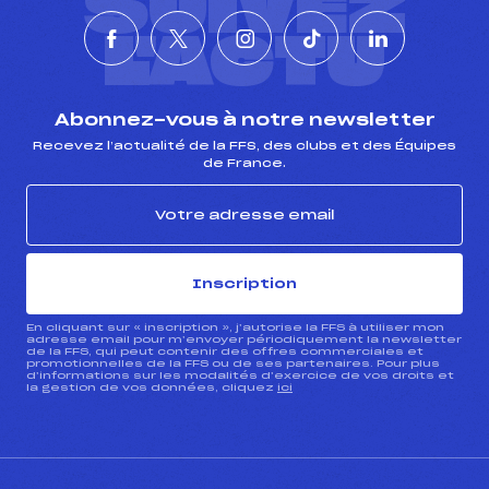
SUIVEZ
L'ACTU
Abonnez-vous à notre newsletter
Recevez l’actualité de la FFS, des clubs et des Équipes
de France.
Inscription
En cliquant sur « inscription », j’autorise la FFS à utiliser mon
adresse email pour m’envoyer périodiquement la newsletter
de la FFS, qui peut contenir des offres commerciales et
promotionnelles de la FFS ou de ses partenaires. Pour plus
d’informations sur les modalités d’exercice de vos droits et
la gestion de vos données, cliquez
ici