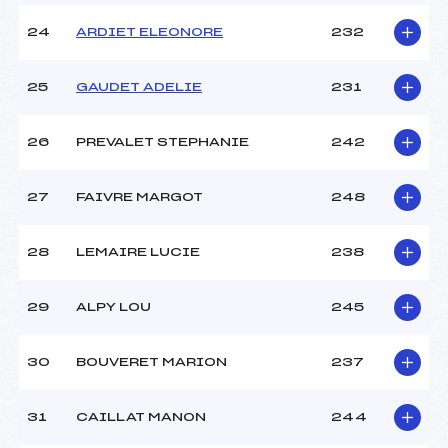
24
ARDIET ELEONORE
232
25
GAUDET ADELIE
231
26
PREVALET STEPHANIE
242
27
FAIVRE MARGOT
248
28
LEMAIRE LUCIE
238
29
ALPY LOU
245
30
BOUVERET MARION
237
31
CAILLAT MANON
244