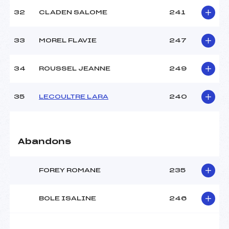
32
CLADEN SALOME
241
33
MOREL FLAVIE
247
34
ROUSSEL JEANNE
249
35
LECOULTRE LARA
240
Abandons
FOREY ROMANE
235
BOLE ISALINE
246