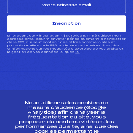
Inscription
En cliquant sur « inscription », j’autorise la FFS à utiliser mon
adresse email pour m’envoyer périodiquement la newsletter
de la FFS, qui peut contenir des offres commerciales et
promotionnelles de la FFS ou de ses partenaires. Pour plus
d’informations sur les modalités d’exercice de vos droits et
la gestion de vos données, cliquez
ici
CONTACT
Nous utilisons des cookies de
ESPACE PRESSE
mesure d’audience (Google
Analytics) afin d’analyser la
fréquentation du site, vous
Ressources
proposer du contenu vidéo et les
performances du site, ainsi que des
Pass’Neige
cookies permettant le