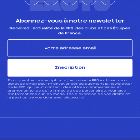
L'ACTU
Abonnez-vous à notre newsletter
Recevez l’actualité de la FFS, des clubs et des Équipes
de France.
Inscription
En cliquant sur « inscription », j’autorise la FFS à utiliser mon
adresse email pour m’envoyer périodiquement la newsletter
de la FFS, qui peut contenir des offres commerciales et
promotionnelles de la FFS ou de ses partenaires. Pour plus
d’informations sur les modalités d’exercice de vos droits et
la gestion de vos données, cliquez
ici