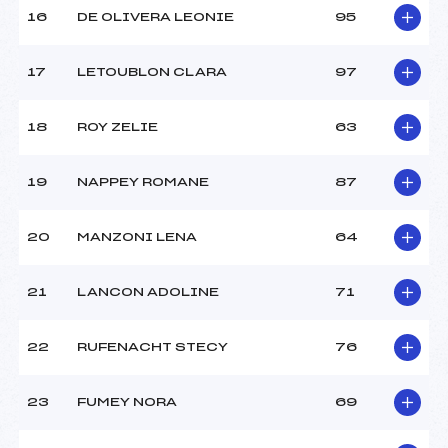
16
DE OLIVERA LEONIE
95
17
LETOUBLON CLARA
97
18
ROY ZELIE
63
19
NAPPEY ROMANE
87
20
MANZONI LENA
64
21
LANCON ADOLINE
71
22
RUFENACHT STECY
76
23
FUMEY NORA
69