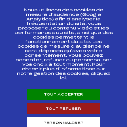
CONTACT
Nous utilisons des cookies de
ESPACE PRESSE
mesure d’audience (Google
Analytics) afin d’analyser la
fréquentation du site, vous
Ressources
proposer du contenu vidéo et les
performances du site, ainsi que des
Pass’Neige
cookies permettant le
Projet sportif fédéral
fonctionnement du site. Les
cookies de mesure d’audience ne
Projet de performance fédéral
sont déposés qu’avec votre
Antidopage
consentement. Vous pouvez
Pôle Développement, Formation, Suivi
accepter, refuser ou personnaliser
Scientifique
vos choix à tout moment. Pour
Listes ministérielles
obtenir plus d'informations sur
notre gestion des cookies, cliquez
Pôle vie de l’athlète
ici
.
Enseignement professionnel
Informatique et chronométrage
Circuits
TOUT ACCEPTER
Carrières
Développement des habiletés mentales
TOUT REFUSER
PERSONNALISER