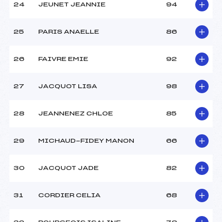
24
JEUNET JEANNIE
94
25
PARIS ANAELLE
86
26
FAIVRE EMIE
92
27
JACQUOT LISA
98
28
JEANNENEZ CHLOE
85
29
MICHAUD-FIDEY MANON
66
30
JACQUOT JADE
82
31
CORDIER CELIA
68