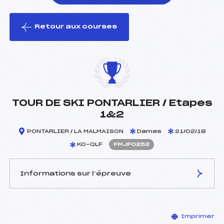
Retour aux courses
foi(s) le ski
TOUR DE SKI PONTARLIER / Etapes
1&2
PONTARLIER / LA MALMAISON
Dames
21/02/18
KO-QLF
FMJF0252
Informations sur l’épreuve
JURY DE COMPÉTITION
Imprimer
Délégué Technique :
–