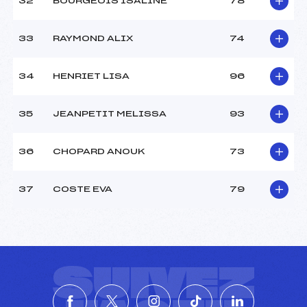
32
BOURGEOIS ISALINE
78
33
RAYMOND ALIX
74
34
HENRIET LISA
96
35
JEANPETIT MELISSA
93
36
CHOPARD ANOUK
73
37
COSTE EVA
79
SUIVEZ