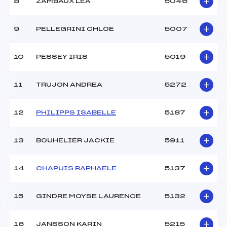
8
ZAMBAUX LEA
5046
9
PELLEGRINI CHLOE
5007
10
PESSEY IRIS
5019
11
TRUJON ANDREA
5272
12
PHILIPPS ISABELLE
5187
13
BOUHELIER JACKIE
5911
14
CHAPUIS RAPHAELE
5137
15
GINDRE MOYSE LAURENCE
5132
16
JANSSON KARIN
5215