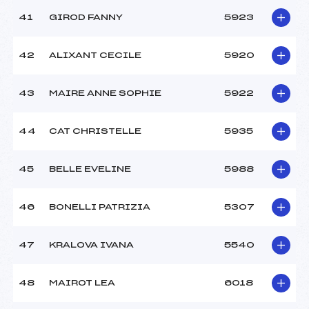
41
GIROD FANNY
5923
42
ALIXANT CECILE
5920
43
MAIRE ANNE SOPHIE
5922
44
CAT CHRISTELLE
5935
45
BELLE EVELINE
5988
46
BONELLI PATRIZIA
5307
47
KRALOVA IVANA
5540
48
MAIROT LEA
6018