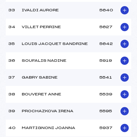
33
IVALDI AURORE
5640
34
VILLET PERRINE
5627
35
LOUIS JACQUET SANDRINE
5642
36
SOUFALIS NADINE
5919
37
GABRY SABINE
5541
38
BOUVERET ANNE
5539
39
PROCHAZKOVA IRENA
5595
40
MARTIGNONI JOANNA
5937