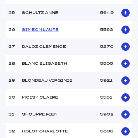
25
SCHULTZ ANNE
5649
26
SIMEON LAURE
5562
27
DALOZ CLEMENCE
5270
28
BLANC ELISABETH
5505
29
BLONDEAU VIRGINIE
5921
30
MOISY CLAIRE
5561
31
SHOUPPE FIEN
5902
32
HOLST CHARLOTTE
5638