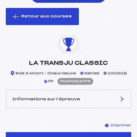
Retour aux courses
foi(s) le ski
LA TRANSJU CLASSIC
Bois d Amont – Chaux Neuve
Dames
10/02/18
FP
FNAF0312.FFS
Informations sur l’épreuve
JURY DE COMPÉTITION
Imprimer
Délégué Technique :
LOCATELLI DOMINIQUE
(DA)