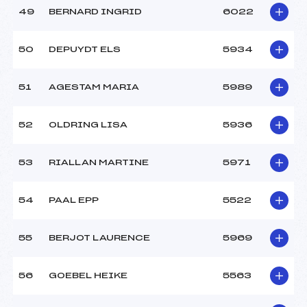
49
BERNARD INGRID
6022
50
DEPUYDT ELS
5934
51
AGESTAM MARIA
5989
52
OLDRING LISA
5936
53
RIALLAN MARTINE
5971
54
PAAL EPP
5522
55
BERJOT LAURENCE
5969
56
GOEBEL HEIKE
5563