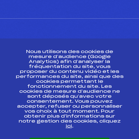
CONTACT
Nous utilisons des cookies de
ESPACE PRESSE
mesure d’audience (Google
Analytics) afin d’analyser la
fréquentation du site, vous
Ressources
proposer du contenu vidéo et les
performances du site, ainsi que des
Pass’Neige
cookies permettant le
Projet sportif fédéral
fonctionnement du site. Les
cookies de mesure d’audience ne
Projet de performance fédéral
sont déposés qu’avec votre
Antidopage
consentement. Vous pouvez
Pôle Développement, Formation, Suivi
accepter, refuser ou personnaliser
Scientifique
vos choix à tout moment. Pour
Listes ministérielles
obtenir plus d'informations sur
notre gestion des cookies, cliquez
Pôle vie de l’athlète
ici
.
Enseignement professionnel
Informatique et chronométrage