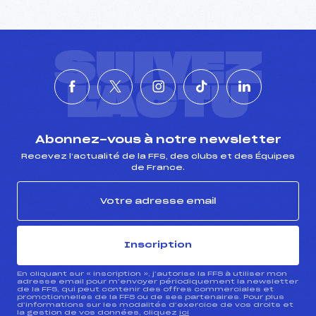
SUIVEZ
L'ACTU
Abonnez-vous à notre newsletter
Recevez l’actualité de la FFS, des clubs et des Équipes
de France.
Inscription
En cliquant sur « inscription », j’autorise la FFS à utiliser mon
adresse email pour m’envoyer périodiquement la newsletter
de la FFS, qui peut contenir des offres commerciales et
promotionnelles de la FFS ou de ses partenaires. Pour plus
d’informations sur les modalités d’exercice de vos droits et
la gestion de vos données, cliquez
ici