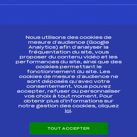
CONTACT
Nous utilisons des cookies de
ESPACE PRESSE
mesure d’audience (Google
Analytics) afin d’analyser la
fréquentation du site, vous
Ressources
proposer du contenu vidéo et les
performances du site, ainsi que des
Pass’Neige
cookies permettant le
Projet sportif fédéral
fonctionnement du site. Les
cookies de mesure d’audience ne
Projet de performance fédéral
sont déposés qu’avec votre
Antidopage
consentement. Vous pouvez
Pôle Développement, Formation, Suivi
accepter, refuser ou personnaliser
Scientifique
vos choix à tout moment. Pour
Listes ministérielles
obtenir plus d'informations sur
notre gestion des cookies, cliquez
Pôle vie de l’athlète
ici
.
Enseignement professionnel
Informatique et chronométrage
Circuits
TOUT ACCEPTER
Carrières