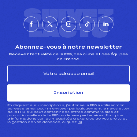
SUIVEZ
L'ACTU
Abonnez-vous à notre newsletter
Recevez l’actualité de la FFS, des clubs et des Équipes
de France.
Inscription
En cliquant sur « inscription », j’autorise la FFS à utiliser mon
adresse email pour m’envoyer périodiquement la newsletter
de la FFS, qui peut contenir des offres commerciales et
promotionnelles de la FFS ou de ses partenaires. Pour plus
d’informations sur les modalités d’exercice de vos droits et
la gestion de vos données, cliquez
ici