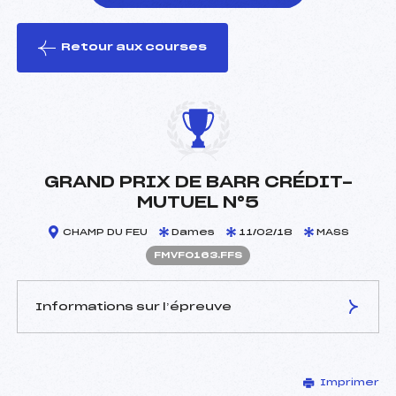
Retour aux courses
foi(s) le ski
GRAND PRIX DE BARR CRÉDIT-
MUTUEL N°5
CHAMP DU FEU
Dames
11/02/18
MASS
FMVF0163.FFS
Informations sur l’épreuve
JURY DE COMPÉTITION
Imprimer
Délégué Technique :
NUSSBAUM GERARD ()