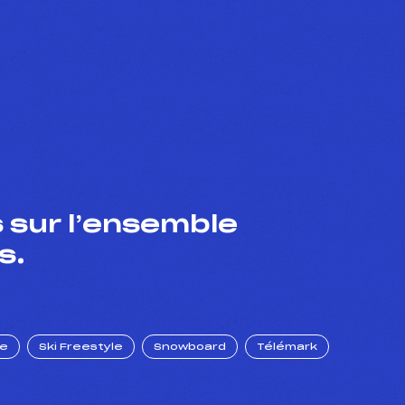
 sur l’ensemble
s.
ue
Ski Freestyle
Snowboard
Télémark