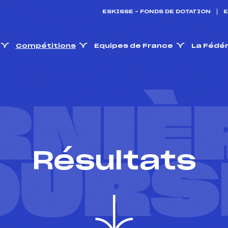
ESKISSE – FONDS DE DOTATION
E
Compétitions
Equipes de France
La Fédé
RNIÈ
Résultats
OURS