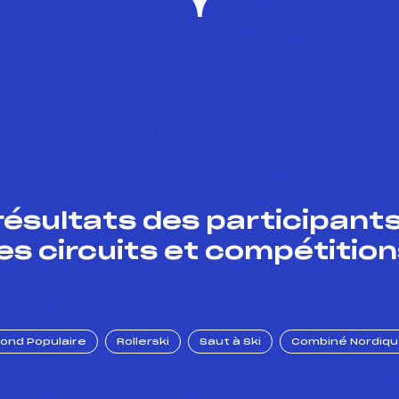
résultats des participants
es circuits et compétition
Fond Populaire
Rollerski
Saut à Ski
Combiné Nordiq