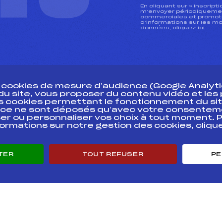
En cliquant sur « inscript
m’envoyer périodiquement
commerciales et promotio
d’informations sur les mo
données, cliquez
ici
s cookies de mesure d’audience (Google Analytic
 du site, vous proposer du contenu vidéo et le
des cookies permettant le fonctionnement du sit
essources
ce ne sont déposés qu’avec votre consentem
Pass’Neige
Pôle vie de l’
er ou personnaliser vos choix à tout moment. P
formations sur notre gestion des cookies, cliq
Projet sportif fédéral
Enseignemen
Projet de performance fédéral
Informatiqu
Antidopage
Circuits
TER
TOUT REFUSER
PE
Pôle Développement, Formation, Suivi
Carrières
Scientifique
Développeme
Listes ministérielles
mentales