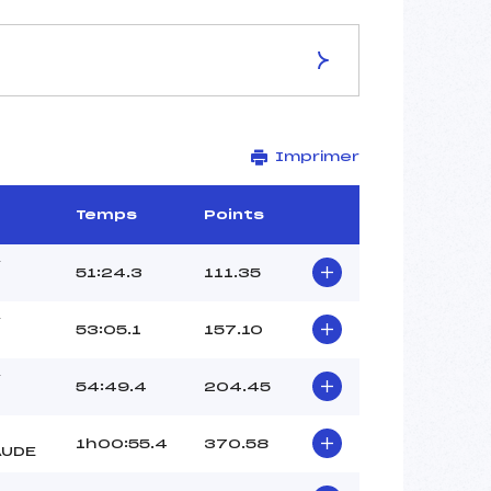
ES DE LA PISTE
Imprimer
Site de Replis
15 km
1216 m
Temps
Points
897 m
436 m
Y
51:24.3
111.35
107 m
–
Y
53:05.1
157.10
Y
54:49.4
204.45
1h00:55.4
370.58
AUDE