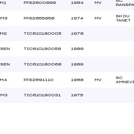
SC
/M1
FFS2600899
1984
MV
RANSP
SK DU
/M3
FFS2655958
1974
MV
TANET
/M2
TIC610180005
1978
/SEN
TIC610180059
1989
/SEN
TIC610180068
1989
SC
/M4
FFS2691110
1968
MV
AMNEVI
/M3
TIC610180031
1975