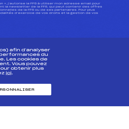
ion », j’autorise la FFS à utiliser mon adresse email pour
 la newsletter de la FFS, qui peut contenir des offres
nnelles de la FFS ou de ses partenaires. Pour plus
dalités d’exercice de vos droits et la gestion de vos
s) afin d’analyser
s performances du
e. Les cookies de
ent. Vous pouvez
athlète
our obtenir plus
uez
ici
.
t professionnel
e et chronométrage
RSONNALISER
nt des habiletés