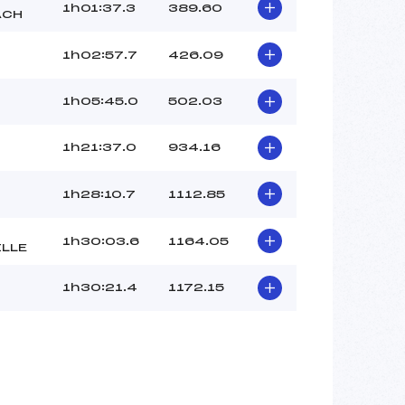
1h01:37.3
389.60
ACH
1h02:57.7
426.09
1h05:45.0
502.03
1h21:37.0
934.16
1h28:10.7
1112.85
1h30:03.6
1164.05
LLE
1h30:21.4
1172.15