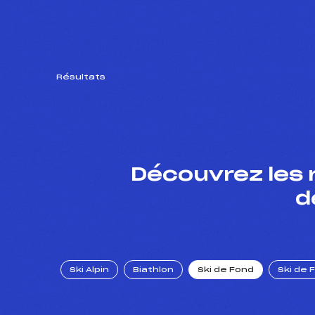
Résultats
Découvrez les 
d
Ski Alpin
Biathlon
Ski de Fond
Ski de 