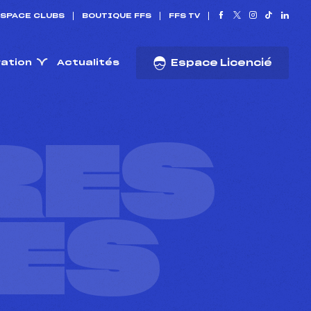
SPACE CLUBS
BOUTIQUE FFS
FFS TV
ration
Actualités
Espace Licencié
RES
ES