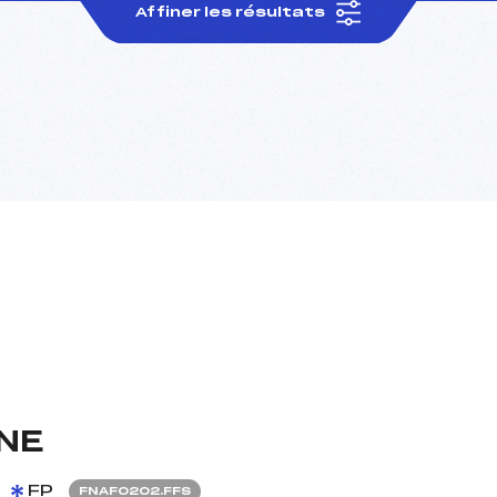
Affiner les résultats
NE
FP
FNAF0202.FFS