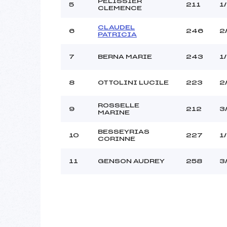
PELISSIER
5
211
1
CLEMENCE
CLAUDEL
6
246
2
PATRICIA
7
BERNA MARIE
243
1
8
OTTOLINI LUCILE
223
2
ROSSELLE
9
212
3
MARINE
BESSEYRIAS
10
227
1
CORINNE
11
GENSON AUDREY
258
3