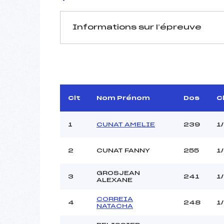
Informations sur l’épreuve
JURY DE COMPÉTITION
Délégué Technique :
D.T Adjoint :
Dir. Epreuve :
B
Clt
Nom Prénom
Dos
C
1
CUNAT AMELIE
239
1
2
CUNAT FANNY
255
1
GROSJEAN
Pénalité appliquée :
3
241
1
ALEXANE
Coefficient :
Catégorie :
CORREIA
4
248
1
NATACHA
Style :