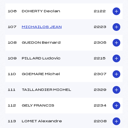
106
DOHERTY Declan
2122
107
MICHAILOS JEAN
2223
108
GUEDON Bernard
2305
109
PILLARD Ludovic
2215
110
GOEMARE Michel
2307
111
TAILLANDIER MICHEL
2329
112
GELY FRANCIS
2234
113
LOMET Alexandre
2208