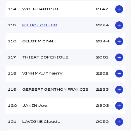
114
WOLF HARTMUT
2147
115
FILHOL GILLES
2224
116
GILOT Michel
2344
117
THIERY DOMINIQUE
2061
118
VINH MAU Thierry
2252
119
GERBERT GENTHON FRANCIS
2233
120
JANIN Joël
2303
121
LAVIGNE Claude
2052