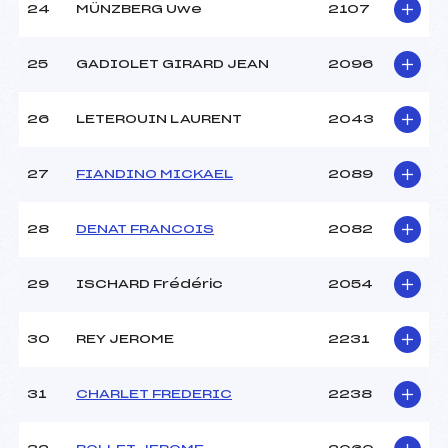
24
MÜNZBERG Uwe
2107
25
GADIOLET GIRARD JEAN
2096
26
LETEROUIN LAURENT
2043
27
FIANDINO MICKAEL
2089
28
DENAT FRANCOIS
2082
29
ISCHARD Frédéric
2054
30
REY JEROME
2231
31
CHARLET FREDERIC
2238