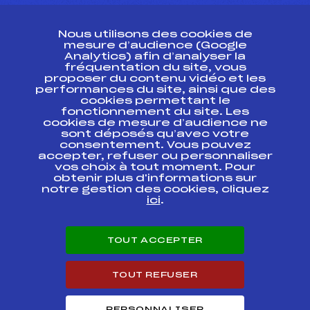
CONTACT
Nous utilisons des cookies de
ESPACE PRESSE
mesure d’audience (Google
Analytics) afin d’analyser la
fréquentation du site, vous
Ressources
proposer du contenu vidéo et les
performances du site, ainsi que des
Pass’Neige
cookies permettant le
Projet sportif fédéral
fonctionnement du site. Les
cookies de mesure d’audience ne
Projet de performance fédéral
sont déposés qu’avec votre
Antidopage
consentement. Vous pouvez
Pôle Développement, Formation, Suivi
accepter, refuser ou personnaliser
Scientifique
vos choix à tout moment. Pour
Listes ministérielles
obtenir plus d'informations sur
notre gestion des cookies, cliquez
Pôle vie de l’athlète
ici
.
Enseignement professionnel
Informatique et chronométrage
Circuits
TOUT ACCEPTER
Carrières
Développement des habiletés mentales
TOUT REFUSER
PERSONNALISER