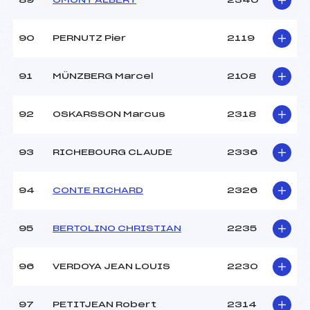
89
OMONT ALBERT
2340
90
PERNUTZ Pier
2119
91
MÜNZBERG Marcel
2108
92
OSKARSSON Marcus
2318
93
RICHEBOURG CLAUDE
2336
94
CONTE RICHARD
2326
95
BERTOLINO CHRISTIAN
2235
96
VERDOYA JEAN LOUIS
2230
97
PETITJEAN Robert
2314