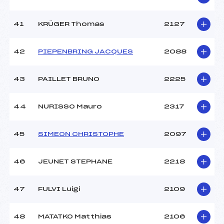
41
KRÜGER Thomas
2127
42
PIEPENBRING JACQUES
2088
43
PAILLET BRUNO
2225
44
NURISSO Mauro
2317
45
SIMEON CHRISTOPHE
2097
46
JEUNET STEPHANE
2218
47
FULVI Luigi
2109
48
MATATKO Matthias
2106