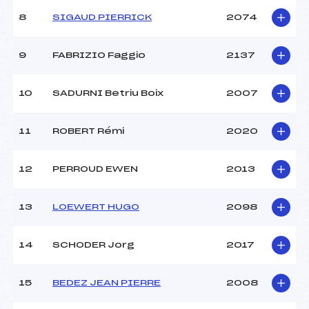
8
SIGAUD PIERRICK
2074
9
FABRIZIO Faggio
2137
10
SADURNI Betriu Boix
2007
11
ROBERT Rémi
2020
12
PERROUD EWEN
2013
13
LOEWERT HUGO
2098
14
SCHODER Jorg
2017
15
BEDEZ JEAN PIERRE
2008