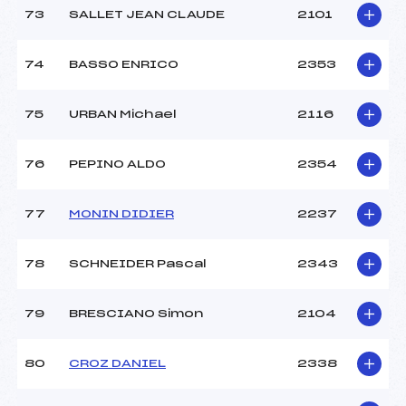
73
SALLET JEAN CLAUDE
2101
74
BASSO ENRICO
2353
75
URBAN Michael
2116
76
PEPINO ALDO
2354
77
MONIN DIDIER
2237
78
SCHNEIDER Pascal
2343
79
BRESCIANO Simon
2104
80
CROZ DANIEL
2338