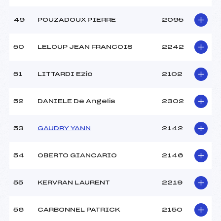
49
POUZADOUX PIERRE
2095
50
LELOUP JEAN FRANCOIS
2242
51
LITTARDI Ezio
2102
52
DANIELE De Angelis
2302
53
GAUDRY YANN
2142
54
OBERTO GIANCARIO
2146
55
KERVRAN LAURENT
2219
56
CARBONNEL PATRICK
2150