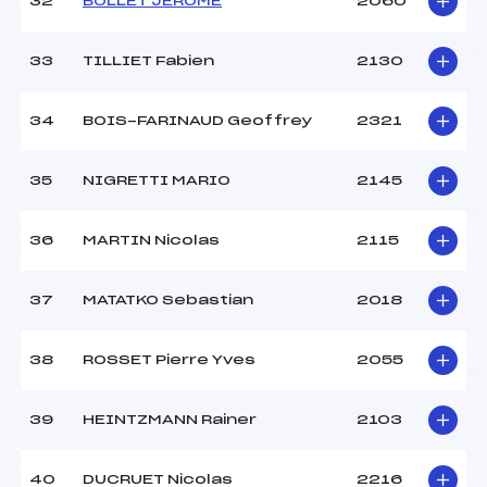
32
BOLLET JEROME
2060
33
TILLIET Fabien
2130
34
BOIS-FARINAUD Geoffrey
2321
35
NIGRETTI MARIO
2145
36
MARTIN Nicolas
2115
37
MATATKO Sebastian
2018
38
ROSSET Pierre Yves
2055
39
HEINTZMANN Rainer
2103
40
DUCRUET Nicolas
2216