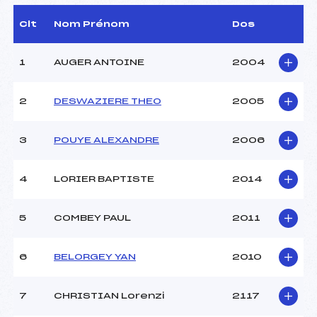
D.T Adjoint :
LOCATELLI DOMINIQUE
(DA)
Clt
Nom Prénom
Dos
Dir. Epreuve :
TRACQ GILBERT (SA)
1
AUGER ANTOINE
2004
CARACTÉRISTIQUES DE LA PISTE
2
DESWAZIERE THEO
2005
Piste :
BESSANS
Distance :
30 km
Point Haut :
–
3
POUYE ALEXANDRE
2006
Point Bas :
–
Montée Tot. :
–
4
LORIER BAPTISTE
2014
Montée Max. :
–
Homologation :
2018-36-1-FIS
5
COMBEY PAUL
2011
Pénalité appliquée :
16.7600
6
BELORGEY YAN
2010
Coefficient :
1400
Catégorie :
U18->M12
7
CHRISTIAN Lorenzi
2117
Style :
C