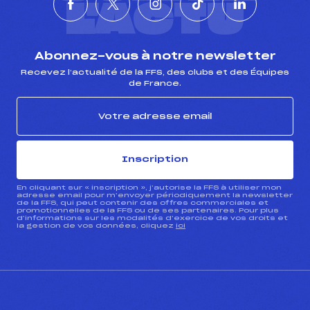
L'ACTU
Abonnez-vous à notre newsletter
Recevez l’actualité de la FFS, des clubs et des Équipes
de France.
Inscription
En cliquant sur « inscription », j’autorise la FFS à utiliser mon
adresse email pour m’envoyer périodiquement la newsletter
de la FFS, qui peut contenir des offres commerciales et
promotionnelles de la FFS ou de ses partenaires. Pour plus
d’informations sur les modalités d’exercice de vos droits et
la gestion de vos données, cliquez
ici