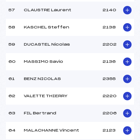
57
CLAUSTRE Laurent
2140
58
KASCHEL Steffen
2138
59
DUCASTEL Nicolas
2202
60
MASSIMO Savio
2136
61
BENZ NICOLAS
2355
62
VALETTE THIERRY
2220
63
FIL Bertrand
2206
64
MALACHANNE Vincent
2123