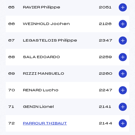
65
RAVIER Philippe
2051
66
WEINHOLD Jochen
2126
67
LEGASTELOIS Philippe
2347
68
SALA EDOARDO
2259
69
RIZZI MANSUELO
2260
70
RENARD Lucho
2247
71
GENIN Lionel
2141
72
PARROUR THIBAUT
2144