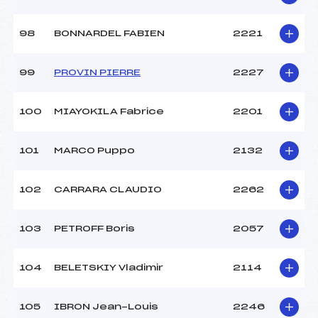
98
BONNARDEL FABIEN
2221
99
PROVIN PIERRE
2227
100
MIAYOKILA Fabrice
2201
101
MARCO Puppo
2132
102
CARRARA CLAUDIO
2262
103
PETROFF Boris
2057
104
BELETSKIY Vladimir
2114
105
IBRON Jean-Louis
2246