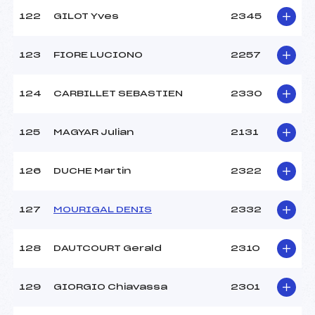
122
GILOT Yves
2345
123
FIORE LUCIONO
2257
124
CARBILLET SEBASTIEN
2330
125
MAGYAR Julian
2131
126
DUCHE Martin
2322
127
MOURIGAL DENIS
2332
128
DAUTCOURT Gerald
2310
129
GIORGIO Chiavassa
2301