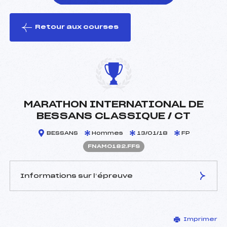
Retour aux courses
foi(s) le ski
MARATHON INTERNATIONAL DE
BESSANS CLASSIQUE / CT
BESSANS
Hommes
13/01/18
FP
FNAM0182.FFS
Informations sur l’épreuve
JURY DE COMPÉTITION
Imprimer
Délégué Technique :
DAVIDSON JAMES (GBR)