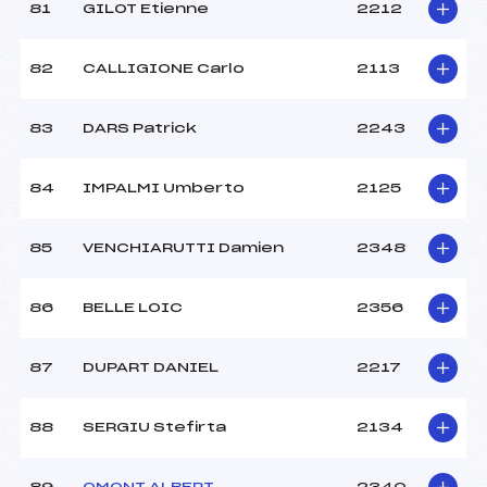
81
GILOT Etienne
2212
82
CALLIGIONE Carlo
2113
83
DARS Patrick
2243
84
IMPALMI Umberto
2125
85
VENCHIARUTTI Damien
2348
86
BELLE LOIC
2356
87
DUPART DANIEL
2217
88
SERGIU Stefirta
2134