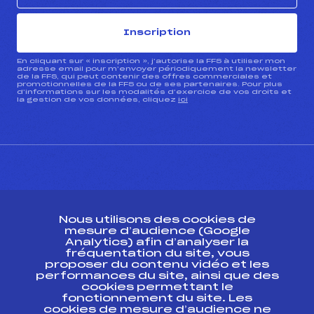
Inscription
En cliquant sur « inscription », j’autorise la FFS à utiliser mon
adresse email pour m’envoyer périodiquement la newsletter
de la FFS, qui peut contenir des offres commerciales et
promotionnelles de la FFS ou de ses partenaires. Pour plus
d’informations sur les modalités d’exercice de vos droits et
la gestion de vos données, cliquez
ici
CONTACT
Nous utilisons des cookies de
ESPACE PRESSE
mesure d’audience (Google
Analytics) afin d’analyser la
fréquentation du site, vous
Ressources
proposer du contenu vidéo et les
performances du site, ainsi que des
Pass’Neige
cookies permettant le
Projet sportif fédéral
fonctionnement du site. Les
cookies de mesure d’audience ne
Projet de performance fédéral