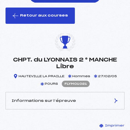
Retour aux courses
foi(s) le ski
CHPT. du LYONNAIS 2 ° MANCHE
Libre
HAUTEVILLE LA PRAILLE
Hommes
27/02/05
POURS
FLYM01021
Informations sur l’épreuve
JURY DE COMPÉTITION
Imprimer
Délégué Technique :
BOURY PIERRE (LY)