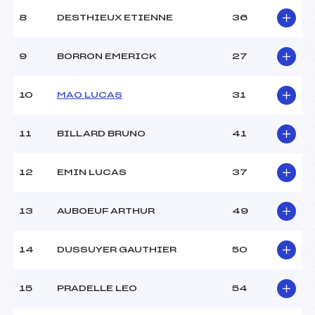
8
DESTHIEUX ETIENNE
36
9
BORRON EMERICK
27
10
MAO LUCAS
31
11
BILLARD BRUNO
41
12
EMIN LUCAS
37
13
AUBOEUF ARTHUR
49
14
DUSSUYER GAUTHIER
50
15
PRADELLE LEO
54