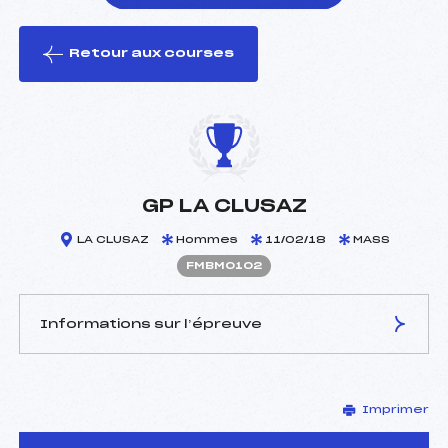
Retour aux courses
foi(s) le ski
GP LA CLUSAZ
LA CLUSAZ
Hommes
11/02/18
MASS
FMBM0102
Informations sur l’épreuve
JURY DE COMPÉTITION
Imprimer
Délégué Technique :
ROGUET JEAN CLAUDE
(MB)