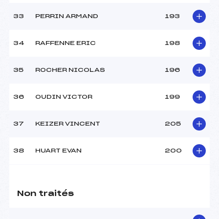
33
PERRIN ARMAND
193
34
RAFFENNE ERIC
198
35
ROCHER NICOLAS
196
36
OUDIN VICTOR
199
37
KEIZER VINCENT
205
38
HUART EVAN
200
Non traités