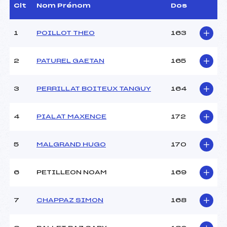
D.T Adjoint :
–
Clt
Nom Prénom
Dos
Dir. Epreuve :
VITTOZ STEPHANE (MB)
1
POILLOT THEO
163
CARACTÉRISTIQUES DE LA PISTE
2
PATUREL GAETAN
165
Piste :
LES CONFINS – LE LAC
Distance :
5,0 km
Point Haut :
1429 m
3
PERRILLAT BOITEUX TANGUY
164
Point Bas :
1398 m
Montée Tot. :
68 m
4
PIALAT MAXENCE
172
Montée Max. :
23 m
Homologation :
2017-7-1
5
MALGRAND HUGO
170
Pénalité appliquée :
0.0000
6
PETILLEON NOAM
169
Coefficient :
–
Catégorie :
U16
7
CHAPPAZ SIMON
168
Style :
C