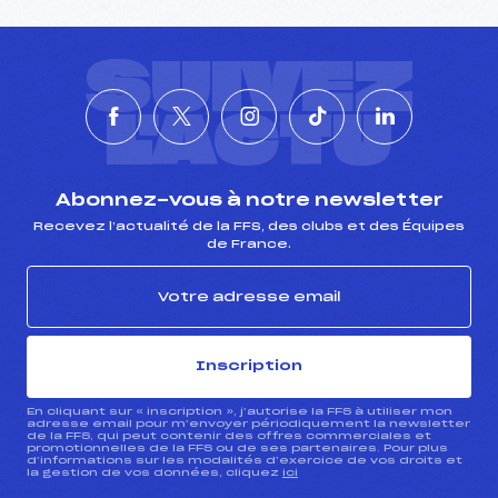
SUIVEZ
L'ACTU
Abonnez-vous à notre newsletter
Recevez l’actualité de la FFS, des clubs et des Équipes
de France.
Inscription
En cliquant sur « inscription », j’autorise la FFS à utiliser mon
adresse email pour m’envoyer périodiquement la newsletter
de la FFS, qui peut contenir des offres commerciales et
promotionnelles de la FFS ou de ses partenaires. Pour plus
d’informations sur les modalités d’exercice de vos droits et
la gestion de vos données, cliquez
ici