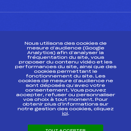
CONTACT
Nous utilisons des cookies de
ESPACE PRESSE
mesure d’audience (Google
Analytics) afin d’analyser la
fréquentation du site, vous
Ressources
proposer du contenu vidéo et les
performances du site, ainsi que des
Pass’Neige
cookies permettant le
Projet sportif fédéral
fonctionnement du site. Les
cookies de mesure d’audience ne
Projet de performance fédéral
sont déposés qu’avec votre
Antidopage
consentement. Vous pouvez
Pôle Développement, Formation, Suivi
accepter, refuser ou personnaliser
Scientifique
vos choix à tout moment. Pour
Listes ministérielles
obtenir plus d'informations sur
notre gestion des cookies, cliquez
Pôle vie de l’athlète
ici
.
Enseignement professionnel
Informatique et chronométrage
Circuits
TOUT ACCEPTER