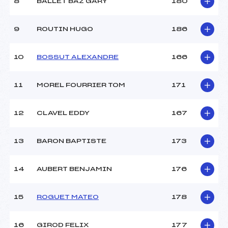
8
BALLET BAZ GARY
180
9
ROUTIN HUGO
186
10
BOSSUT ALEXANDRE
166
11
MOREL FOURRIER TOM
171
12
CLAVEL EDDY
167
13
BARON BAPTISTE
173
14
AUBERT BENJAMIN
176
15
ROGUET MATEO
178
16
GIROD FELIX
177