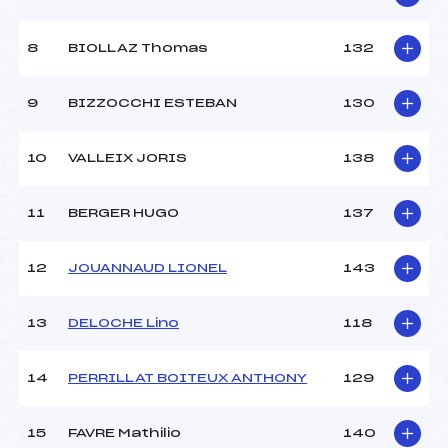
8
BIOLLAZ Thomas
132
9
BIZZOCCHI ESTEBAN
130
10
VALLEIX JORIS
138
11
BERGER HUGO
137
12
JOUANNAUD LIONEL
143
13
DELOCHE Lino
118
14
PERRILLAT BOITEUX ANTHONY
129
15
FAVRE Mathilio
140