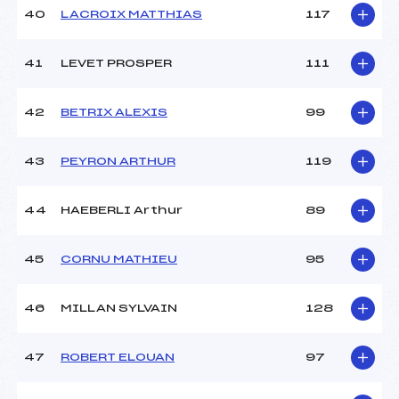
40
LACROIX MATTHIAS
117
41
LEVET PROSPER
111
42
BETRIX ALEXIS
99
43
PEYRON ARTHUR
119
44
HAEBERLI Arthur
89
45
CORNU MATHIEU
95
46
MILLAN SYLVAIN
128
47
ROBERT ELOUAN
97