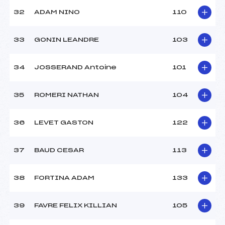
32
ADAM NINO
110
33
GONIN LEANDRE
103
34
JOSSERAND Antoine
101
35
ROMERI NATHAN
104
36
LEVET GASTON
122
37
BAUD CESAR
113
38
FORTINA ADAM
133
39
FAVRE FELIX KILLIAN
105