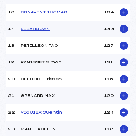
16
BONAVENT THOMAS
134
17
LEBARD JAN
144
18
PETILLEON TAO
127
19
PANISSET Simon
131
20
DELOCHE Tristan
116
21
GRENARD MAX
120
22
VIGUIER Quentin
124
23
MARIE ADELIN
112