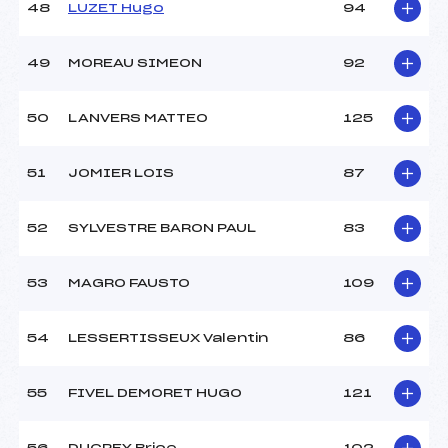
48
LUZET Hugo
94
49
MOREAU SIMEON
92
50
LANVERS MATTEO
125
51
JOMIER LOIS
87
52
SYLVESTRE BARON PAUL
83
53
MAGRO FAUSTO
109
54
LESSERTISSEUX Valentin
86
55
FIVEL DEMORET HUGO
121