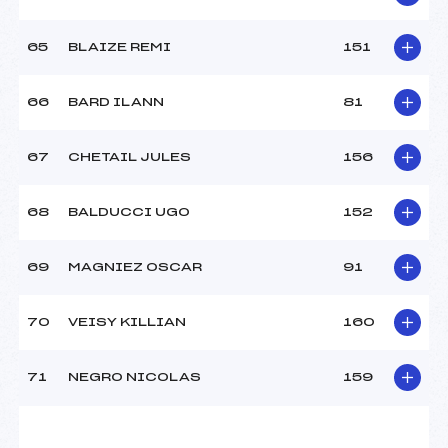
65
BLAIZE REMI
151
66
BARD ILANN
81
67
CHETAIL JULES
156
68
BALDUCCI UGO
152
69
MAGNIEZ OSCAR
91
70
VEISY KILLIAN
160
71
NEGRO NICOLAS
159