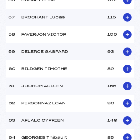
56
DUCREY Brice
102
57
BROCHANT Lucas
115
58
FAVERJON VICTOR
106
59
DELERCE GASPARD
93
60
BILDGEN TIMOTHE
82
61
JOCHUM ADRIEN
155
62
PERSONNAZ LOAN
90
63
AFLALO CYPRIEN
149
64
GEORGES Thibault
85