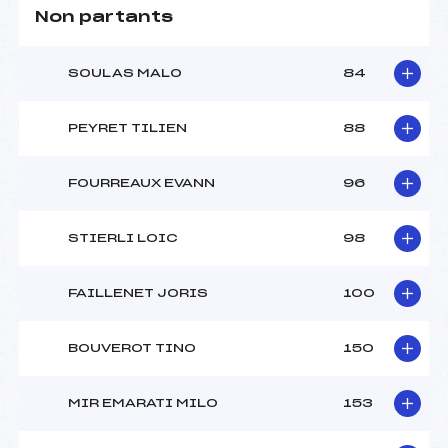
Non partants
SOULAS MALO
84
PEYRET TILIEN
88
FOURREAUX EVANN
96
STIERLI LOIC
98
FAILLENET JORIS
100
BOUVEROT TINO
150
MIR EMARATI MILO
153