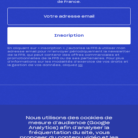
de France.
Inscription
En cliquant sur « inscription », j’autorise la FFS à utiliser mon
adresse email pour m’envoyer périodiquement la newsletter
de la FFS, qui peut contenir des offres commerciales et
promotionnelles de la FFS ou de ses partenaires. Pour plus
d’informations sur les modalités d’exercice de vos droits et
la gestion de vos données, cliquez
ici
CONTACT
Nous utilisons des cookies de
ESPACE PRESSE
mesure d’audience (Google
Analytics) afin d’analyser la
fréquentation du site, vous
Ressources
proposer du contenu vidéo et les