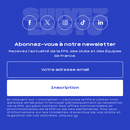
SUIVEZ
L'ACTU
Abonnez-vous à notre newsletter
Recevez l’actualité de la FFS, des clubs et des Équipes
de France.
Inscription
En cliquant sur « inscription », j’autorise la FFS à utiliser mon
adresse email pour m’envoyer périodiquement la newsletter
de la FFS, qui peut contenir des offres commerciales et
promotionnelles de la FFS ou de ses partenaires. Pour plus
d’informations sur les modalités d’exercice de vos droits et
la gestion de vos données, cliquez
ici