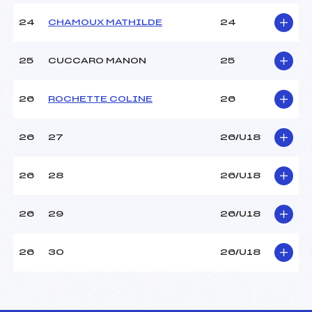
24
CHAMOUX MATHILDE
24
25
CUCCARO MANON
25
26
ROCHETTE COLINE
26
26
27
26/U18
26
28
26/U18
26
29
26/U18
26
30
26/U18