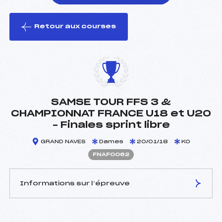
Retour aux courses
foi(s) le ski
SAMSE TOUR FFS 3 &
CHAMPIONNAT FRANCE U18 et U20
– Finales sprint libre
GRAND NAVES
Dames
20/01/18
KO
FNAF0062
Informations sur l’épreuve
JURY DE COMPÉTITION