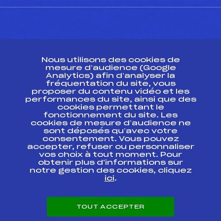
CONTACT
Nous utilisons des cookies de
ESPACE PRESSE
mesure d’audience (Google
Analytics) afin d’analyser la
fréquentation du site, vous
Ressources
proposer du contenu vidéo et les
performances du site, ainsi que des
Pass’Neige
cookies permettant le
Projet sportif fédéral
fonctionnement du site. Les
cookies de mesure d’audience ne
Projet de performance fédéral
sont déposés qu’avec votre
Antidopage
consentement. Vous pouvez
Pôle Développement, Formation, Suivi
accepter, refuser ou personnaliser
Scientifique
vos choix à tout moment. Pour
Listes ministérielles
obtenir plus d'informations sur
notre gestion des cookies, cliquez
Pôle vie de l’athlète
ici
.
Enseignement professionnel
Informatique et chronométrage
Circuits
TOUT ACCEPTER
Carrières