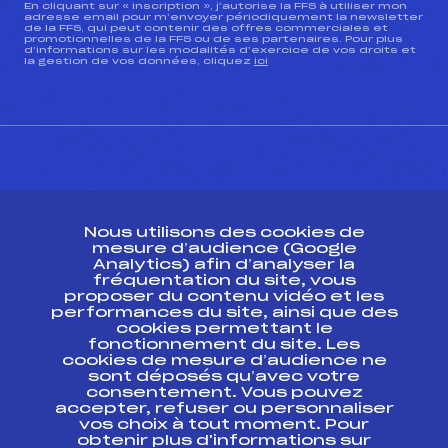
En cliquant sur « inscription », j’autorise la FFS à utiliser mon
adresse email pour m’envoyer périodiquement la newsletter
de la FFS, qui peut contenir des offres commerciales et
promotionnelles de la FFS ou de ses partenaires. Pour plus
d’informations sur les modalités d’exercice de vos droits et
la gestion de vos données, cliquez
ici
CONTACT
Nous utilisons des cookies de
ESPACE PRESSE
mesure d’audience (Google
Analytics) afin d’analyser la
fréquentation du site, vous
Ressources
proposer du contenu vidéo et les
performances du site, ainsi que des
Pass’Neige
cookies permettant le
Projet sportif fédéral
fonctionnement du site. Les
cookies de mesure d’audience ne
Projet de performance fédéral
sont déposés qu’avec votre
Antidopage
consentement. Vous pouvez
Pôle Développement, Formation, Suivi
accepter, refuser ou personnaliser
Scientifique
vos choix à tout moment. Pour
Listes ministérielles
obtenir plus d'informations sur