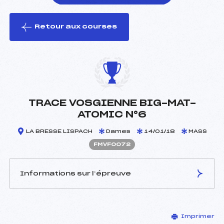
Retour aux courses
foi(s) le ski
TRACE VOSGIENNE BIG-MAT-
ATOMIC N°6
LA BRESSE LISPACH
Dames
14/01/18
MASS
FMVF0072
Informations sur l’épreuve
JURY DE COMPÉTITION
Imprimer
Délégué Technique :
SIMON ROBERT (MV)