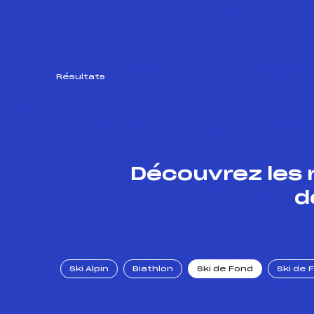
Résultats
Découvrez les 
d
Ski Alpin
Biathlon
Ski de Fond
Ski de 