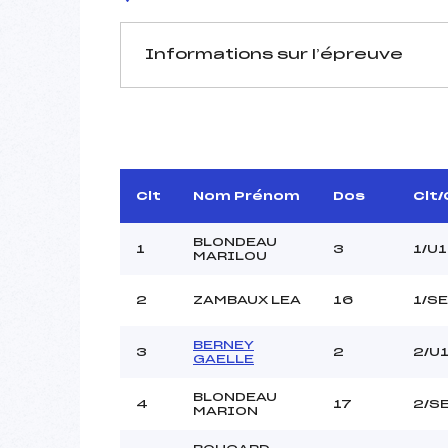
Informations sur l’épreuve
JURY DE COMPÉTITION
Délégué Technique :
IM
D.T Adjoint :
Dir. Epreuve :
P
Clt
Nom Prénom
Dos
Clt
BLONDEAU
1
3
1/U
MARILOU
2
ZAMBAUX LEA
16
1/S
BERNEY
Pénalité appliquée :
3
2
2/U
GAELLE
Coefficient :
Catégorie :
BLONDEAU
4
17
2/S
MARION
Style :