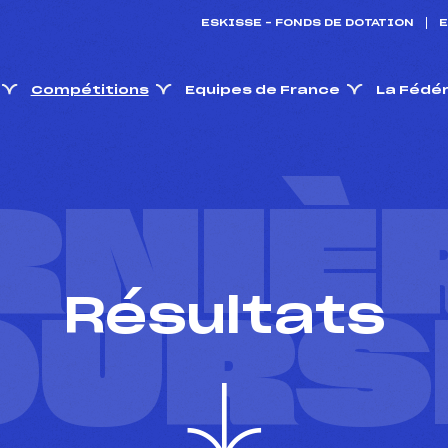
ESKISSE – FONDS DE DOTATION
E
Compétitions
Equipes de France
La Fédé
RNIÈ
Résultats
OURS