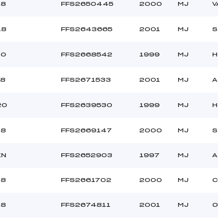
18
FFS2650445
2000
MJ
V
18
FFS2643665
2001
MJ
S
20
FFS2668542
1999
MJ
H
18
FFS2671533
2001
MJ
A
20
FFS2639530
1999
MJ
H
18
FFS2669147
2000
MJ
S
EN
FFS2652903
1997
MJ
A
18
FFS2661702
2000
MJ
C
18
FFS2674811
2001
MJ
O