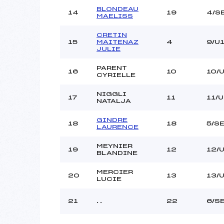
BLONDEAU
14
19
4/S
MAELISS
CRETIN
15
MAITENAZ
4
9/U
JULIE
PARENT
16
10
10/
CYRIELLE
NIGGLI
17
11
11/
NATALJA
GINDRE
18
18
5/S
LAURENCE
MEYNIER
19
12
12/
BLANDINE
MERCIER
20
13
13/
LUCIE
21
. .
22
6/S