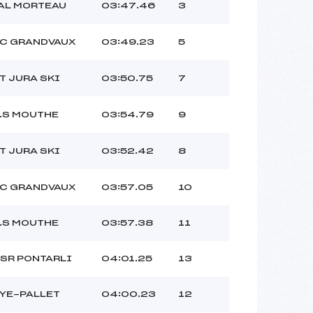
AL MORTEAU
03:47.46
3
C GRANDVAUX
03:49.23
5
T JURA SKI
03:50.75
7
.S MOUTHE
03:54.79
9
T JURA SKI
03:52.42
8
C GRANDVAUX
03:57.05
10
.S MOUTHE
03:57.38
11
SR PONTARLI
04:01.25
13
YE-PALLET
04:00.23
12