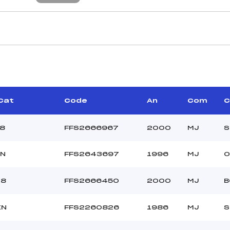
CARACTÉRISTIQU
BERTY MIREILLE (MJ)
Piste :
–
Distance :
ERROT AURELIEN (MJ)
Point Haut :
/Cat
Code
An
Com
C
Point Bas :
Montée Tot. :
18
FFS2666967
2000
MJ
S
Montée Max. :
Homologation :
EN
FFS2643697
1996
MJ
O
–
18
FFS2666450
2000
MJ
B
–
U18->SEN
EN
FFS2260826
1986
MJ
S
L