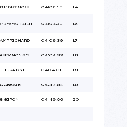
C MONT NOIR
04:02.18
14
MBM/MORBIER
04:04.10
15
AMPRICHARD
04:06.36
17
REMANON SC
04:04.32
16
T JURA SKI
04:14.01
18
C ABBAYE
04:42.64
19
S GIRON
04:49.09
20