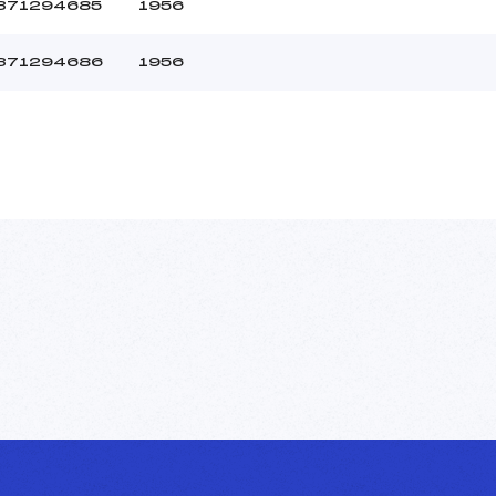
371294685
1956
371294686
1956