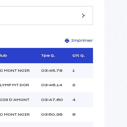
ES DE LA PISTE
Imprimer
Stade des Tuffes
1.400 km
–
lub
Tps Q.
Clt Q.
–
–
C MONT NOIR
03:45.78
1
–
–
LYMP MT DOR
03:46.14
2
OIS D’AMONT
03:47.60
4
C MONT NOIR
03:50.36
6