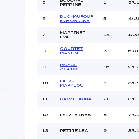
BOUCARD
5
1
3/U
PERRINE
DUCHAUFOUR
6
5
4/U
EVE ONDINE
MARTINET
7
14
1/U
EVA
COURTET
8
6
5/U
MANON
MOYSE
9
15
2/U
CLAIRE
FAIVRE
10
7
6/U
MARYLOU
11
SALVI LAURA
20
3/S
12
FAIVRE INES
8
7/U
13
PETITE LEA
9
8/U