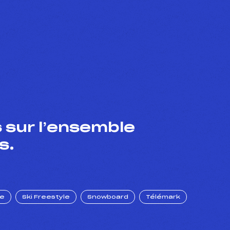
 sur l’ensemble
s.
ue
Ski Freestyle
Snowboard
Télémark