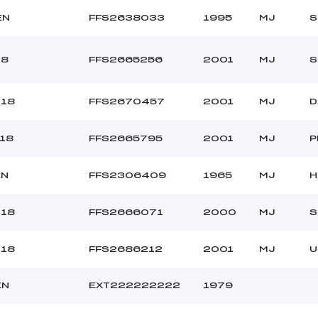
EN
FFS2638033
1995
MJ
S
18
FFS2665256
2001
MJ
S
U18
FFS2670457
2001
MJ
D
U18
FFS2665795
2001
MJ
P
EN
FFS2306409
1965
MJ
H
U18
FFS2666071
2000
MJ
S
U18
FFS2686212
2001
MJ
U
EN
EXT222222222
1979