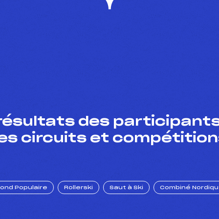
résultats des participants
es circuits et compétition
Fond Populaire
Rollerski
Saut à Ski
Combiné Nordiq