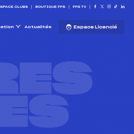
SPACE CLUBS
BOUTIQUE FFS
FFS TV
ration
Actualités
Espace Licencié
RES
ES