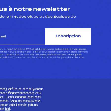
s à notre newsletter
de la FFS, des clubs et des Équipes de
Inscription
ion », j’autorise la FFS à utiliser mon adresse email pour
 la newsletter de la FFS, qui peut contenir des offres
nnelles de la FFS ou de ses partenaires. Pour plus
dalités d’exercice de vos droits et la gestion de vos
s) afin d’analyser
s performances du
e. Les cookies de
ent. Vous pouvez
athlète
our obtenir plus
uez
ici
.
t professionnel