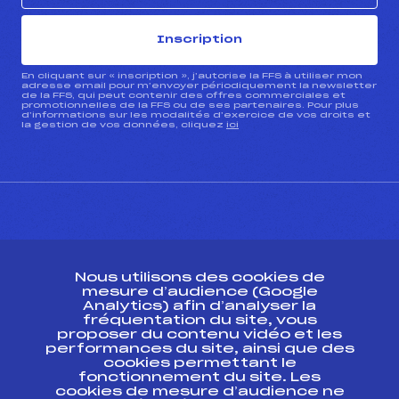
Inscription
En cliquant sur « inscription », j’autorise la FFS à utiliser mon
adresse email pour m’envoyer périodiquement la newsletter
de la FFS, qui peut contenir des offres commerciales et
promotionnelles de la FFS ou de ses partenaires. Pour plus
d’informations sur les modalités d’exercice de vos droits et
la gestion de vos données, cliquez
ici
CONTACT
Nous utilisons des cookies de
ESPACE PRESSE
mesure d’audience (Google
Analytics) afin d’analyser la
fréquentation du site, vous
Ressources
proposer du contenu vidéo et les
performances du site, ainsi que des
Pass’Neige
cookies permettant le
Projet sportif fédéral
fonctionnement du site. Les
cookies de mesure d’audience ne
Projet de performance fédéral