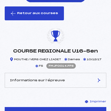
Retour aux courses
foi(s) le ski
COURSE REGIONALE U16-Sen
MOUTHE / VERS CHEZ LIADET
Dames
10/12/17
FS
FMJF0014.FFS
Informations sur l’épreuve
JURY DE COMPÉTITION
Imprimer
Délégué Technique :
DREZET DANIEL (MJ)
D.T Adjoint :
–