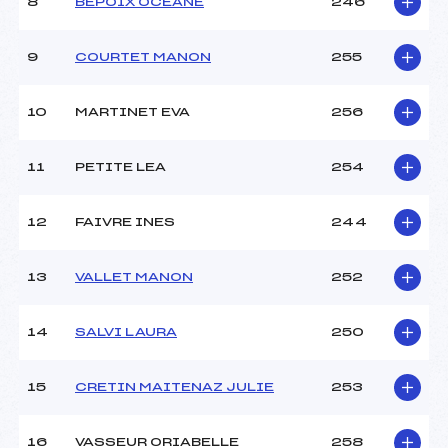
8
BEPOIX OCEANE
246
9
COURTET MANON
255
10
MARTINET EVA
256
11
PETITE LEA
254
12
FAIVRE INES
244
13
VALLET MANON
252
14
SALVI LAURA
250
15
CRETIN MAITENAZ JULIE
253
16
VASSEUR ORIABELLE
258